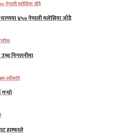
लो चरणमा ४५० नेपाली मलेसिया जाँदै
न उच्च निगरानीमा
गर्‍यो
ाट हाम्फाले