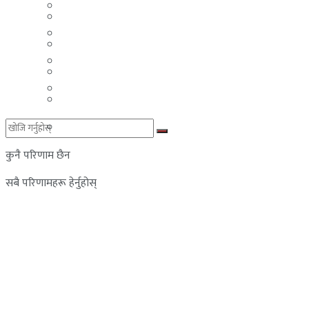
मलेसिया
बहराईन
युएई
मलेसिया
लेबनान
युएई
साउदी अरब
लेबनान
साउदी अरब
कुनै परिणाम छैन
सबै परिणामहरू हेर्नुहोस्