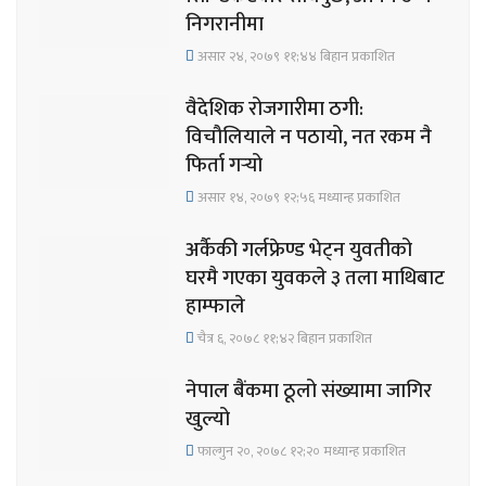
निगरानीमा
असार २४, २०७९ ११;४४ बिहान प्रकाशित
वैदेशिक रोजगारीमा ठगी:
विचौलियाले न पठायो, नत रकम नै
फिर्ता गर्‍यो
असार १४, २०७९ १२;५६ मध्यान्ह प्रकाशित
अर्कैकी गर्लफ्रेण्ड भेट्न युवतीको
घरमै गएका युवकले ३ तला माथिबाट
हाम्फाले
चैत्र ६, २०७८ ११;४२ बिहान प्रकाशित
नेपाल बैंकमा ठूलो संख्यामा जागिर
खुल्यो
फाल्गुन २०, २०७८ १२;२० मध्यान्ह प्रकाशित