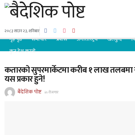
२०८३ साउन २३, शनिबार
गृह पृष्ठ
समाचार
प्रबास
अन्तरास्ट्रिय
खेलकुद
ब
कुन देश कस्तो
कतारको सुपरमार्केटमा करीब १ लाख तलबमा र
यस प्रकार हुने!
बैदेशिक पोष्ट
in
रोजगार