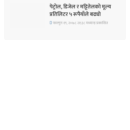
पेट्रोल, डिजेल र मट्टितेलको मूल्य
प्रतिलिटर ५ रूपैयाँले बढ्यो
फाल्गुन १९, २०७८ २१;३८ मध्यान्ह प्रकाशित