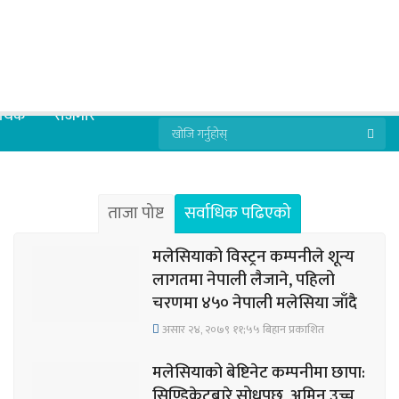
्थिक
रोजगार
ताजा पोष्ट
सर्वाधिक पढिएको
मलेसियाको विस्ट्रन कम्पनीले शून्य
लागतमा नेपाली लैजाने, पहिलो
चरणमा ४५० नेपाली मलेसिया जाँदै
असार २४, २०७९ ११;५५ बिहान प्रकाशित
मलेसियाको बेष्टिनेट कम्पनीमा छापा:
सिण्डिकेटबारे सोधपुछ, अमिन उच्च