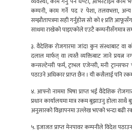
व्यवस्था, काम गर्नु पर्ने घण्टा, ओभरटाइम काम 
कम्पनी, काम गर्ने पद र पेशा, तलवभत्ता, अन्य 
सम्झौतापत्रमा सही गर्नुहोस सो को १ प्रति आफू
साथमा राखेको पाइएकोले एउटै कम्पनीसँगमात्र सम्झौ
३. वैदेशिक रोजगारमा जांदा कुन संस्थाबाट वा को
दलाल मार्फत् वा त्यस्तै व्यक्तिबाट जाने प्रयत्न 
कन्सल्टेन्सी फर्म, ट्राभल एजेन्सी, मनी ट्रान्स
पठाउने अधिकार प्राप्‍त छैन । यी कसैलाई पनि रक
४. आफ्नो नाममा भिषा प्राप्‍त भई वैदेशिक रोजग
प्रधान कार्यालयमा मात्र रकम बुझाउनु होला साथै ब
अनुसारको विज्ञापनमा उल्लेख भएको भन्दा बढी 
५. इजाजत प्राप्‍त मेनपावर कम्पनीले विदेश पठ