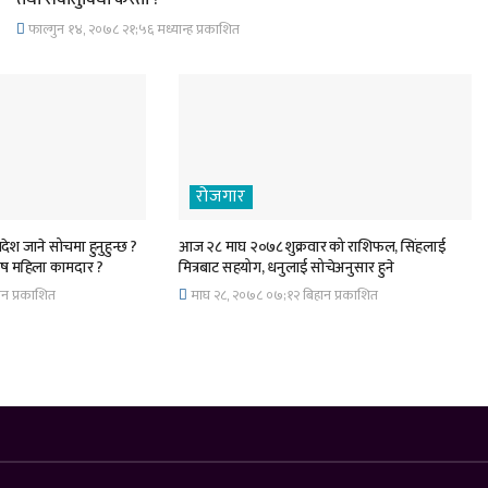
फाल्गुन १४, २०७८ २१;५६ मध्यान्ह प्रकाशित
रोजगार
ेश जाने सोचमा हुनुहुन्छ ?
आज २८ माघ २०७८ शुक्रवार को राशिफल, सिंहलाई
ुरुष महिला कामदार ?
मित्रबाट सहयोग, धनुलाई सोचेअनुसार हुने
न प्रकाशित
माघ २८, २०७८ ०७;१२ बिहान प्रकाशित