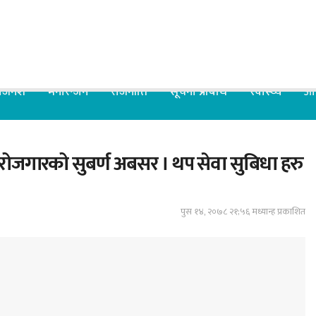
िजनेश
मनोरन्जन
राजनीति
सूचना प्रबिधि
स्वास्थ्य
आर
ोजगारको सुबर्ण अबसर । थप सेवा सुबिधा हरु
पुस १४, २०७८ २१;५६ मध्यान्ह प्रकाशित