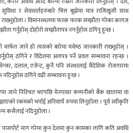
भत्ता, करार अवधि आदि बारेमा राम्ररी जानकारी लिनुहोस् । देश,
सुविधा र सेवाशर्तहरुबारे चित्त बुझेमा मात्र राजिखुसी साथ
सँग राख्‍नुहोला । विमानस्थलमा फरक फरक सम्झौता गरेका कागज
ता गर्नुहोस् दोहोरो सम्झौतापत्र नगर्नुहोस ठगिनु हुन्छ ।
 मार्फत जाने हो त्यसको बारेमा यथेष्‍ठ जानकारी राख्‍नुहोस् ।
नगर्नुहोस् ठगिने र विदेशमा अलपत्र पर्ने प्रवल सम्भावना रहन्छ ।
फर चेन्जर, दलाल, एजेन्ट, कुनै पनि संस्थालाई वैदेशिक रोजगारमा
म नदिनुहोस ठगिने वढी सम्भावना हुन्छ ।
ारमा जाने निश्‍चित भएपछि मेनपावर कम्पनीको बैंक खातामा वा
ुझाएको रकमको भर्पाई अनिवार्य रुपमा लिनुहोला । पूर्व स्वीकृति
रकम कसैलाई नदिनुहोला ।
ाउन पासपोर्ट माग गरेमा कुन देशमा कुन कामका लागि कति अवधि