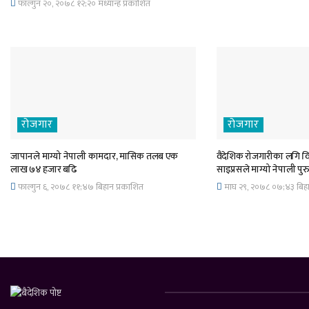
फाल्गुन २०, २०७८ १२;२० मध्यान्ह प्रकाशित
रोजगार
रोजगार
जापानले माग्यो नेपाली कामदार, मासिक तलब एक
वैदेशिक रोजगारीका लगि विद
लाख ७४ हजार बढि
साइप्रसले माग्यो नेपाली प
फाल्गुन ६, २०७८ ११;४७ बिहान प्रकाशित
माघ २९, २०७८ ०७;४३ बिहा