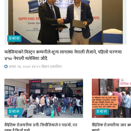
प्रबास
मलेसियाको विस्ट्रन कम्पनीले शून्य लागतमा नेपाली लैजाने, पहिलो चरणमा
४५० नेपाली मलेसिया जाँदै
असार २४, २०७९ ११;५५ बिहान प्रकाशित
प्रबास
प्रबास
वैदेशिक रोजगारीमा ठगी: विचौलियाले न पठायो, नत
वैदेशिक रोजगारीमा जान श्रम
रकम नै फिर्ता गर्‍यो
बढ्याे