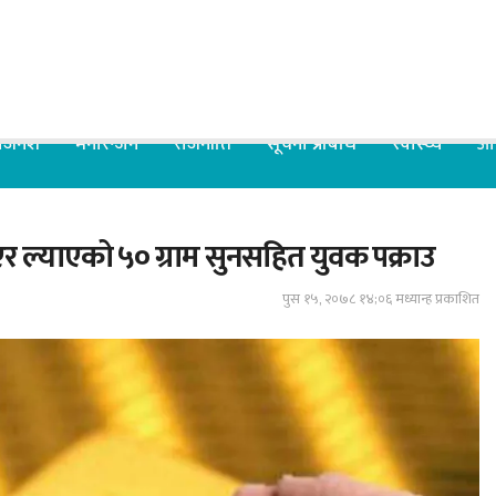
िजनेश
मनोरन्जन
राजनीति
सूचना प्रबिधि
स्वास्थ्य
आर
 ल्याएको ५० ग्राम सुनसहित युवक पक्राउ
पुस १५, २०७८ १४;०६ मध्यान्ह प्रकाशित