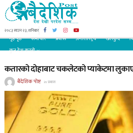
२०८३ साउन २३, शनिबार
गृह पृष्ठ
समाचार
प्रबास
अन्तरास्ट्रिय
खेलकुद
ब
कुन देश कस्तो
कतारको दोहाबाट चकलेटको प्याकेटमा लुकाएर
बैदेशिक पोष्ट
in
प्रबास