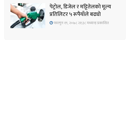
पेट्रोल, डिजेल र मट्टितेलको मूल्य
प्रतिलिटर ५ रूपैयाँले बढ्यो
फाल्गुन १९, २०७८ २१;३८ मध्यान्ह प्रकाशित