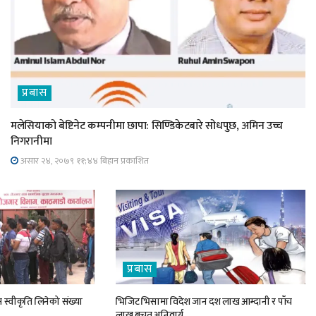
प्रबास
मलेसियाको बेष्टिनेट कम्पनीमा छापा: सिण्डिकेटबारे सोधपुछ, अमिन उच्च
निगरानीमा
असार २४, २०७९ ११;४४ बिहान प्रकाशित
प्रबास
 स्वीकृति लिनेको संख्या
भिजिट भिसामा विदेश जान दश लाख आम्दानी र पाँच
लाख बचत अनिवार्य