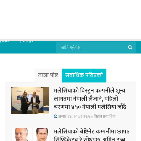
्थिक
रोजगार
ताजा पोष्ट
सर्वाधिक पढिएको
मलेसियाको विस्ट्रन कम्पनीले शून्य
लागतमा नेपाली लैजाने, पहिलो
चरणमा ४५० नेपाली मलेसिया जाँदै
असार २४, २०७९ ११;५५ बिहान प्रकाशित
मलेसियाको बेष्टिनेट कम्पनीमा छापा:
सिण्डिकेटबारे सोधपुछ, अमिन उच्च