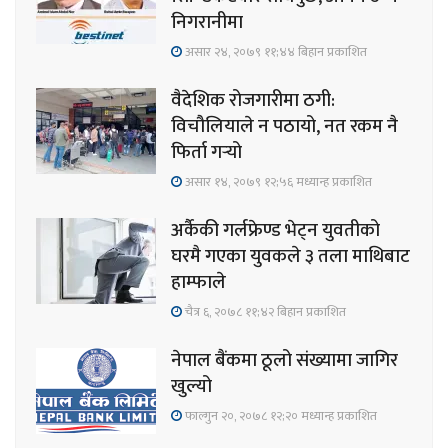
निगरानीमा
असार २४, २०७९ ११;४४ बिहान प्रकाशित
वैदेशिक रोजगारीमा ठगी:
विचौलियाले न पठायो, नत रकम नै
फिर्ता गर्‍यो
असार १४, २०७९ १२;५६ मध्यान्ह प्रकाशित
अर्कैकी गर्लफ्रेण्ड भेट्न युवतीको
घरमै गएका युवकले ३ तला माथिबाट
हाम्फाले
चैत्र ६, २०७८ ११;४२ बिहान प्रकाशित
नेपाल बैंकमा ठूलो संख्यामा जागिर
खुल्यो
फाल्गुन २०, २०७८ १२;२० मध्यान्ह प्रकाशित