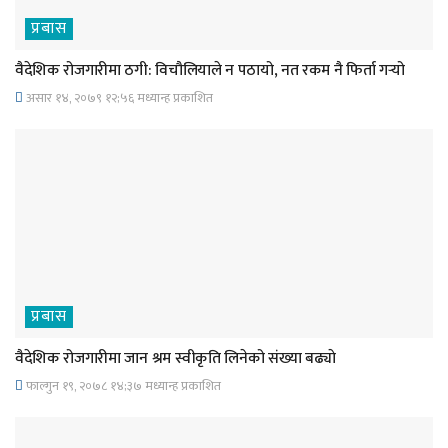
प्रबास
वैदेशिक रोजगारीमा ठगी: विचौलियाले न पठायो, नत रकम नै फिर्ता गर्‍यो
असार १४, २०७९ १२;५६ मध्यान्ह प्रकाशित
प्रबास
वैदेशिक रोजगारीमा जान श्रम स्वीकृति लिनेको संख्या बढ्याे
फाल्गुन १९, २०७८ १४;३७ मध्यान्ह प्रकाशित