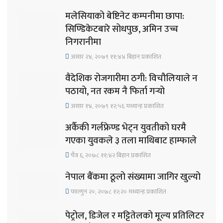
मलेसियाको बेष्टिनेट कम्पनीमा छापा:
सिण्डिकेटबारे सोधपुछ, अमिन उच्च
निगरानीमा
असार २४, २०७९ ११;४४ बिहान प्रकाशित
वैदेशिक रोजगारीमा ठगी: विचौलियाले न
पठायो, नत रकम नै फिर्ता गर्‍यो
असार १४, २०७९ १२;५६ मध्यान्ह प्रकाशित
अर्कैकी गर्लफ्रेण्ड भेट्न युवतीको घरमै
गएका युवकले ३ तला माथिबाट हाम्फाले
चैत्र ६, २०७८ ११;४२ बिहान प्रकाशित
नेपाल बैंकमा ठूलो संख्यामा जागिर खुल्यो
फाल्गुन २०, २०७८ १२;२० मध्यान्ह प्रकाशित
पेट्रोल, डिजेल र मट्टितेलको मूल्य प्रतिलिटर