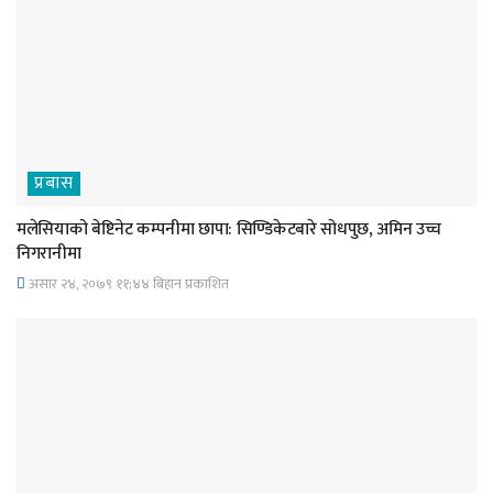
प्रबास
मलेसियाको बेष्टिनेट कम्पनीमा छापा: सिण्डिकेटबारे सोधपुछ, अमिन उच्च
निगरानीमा
असार २४, २०७९ ११;४४ बिहान प्रकाशित