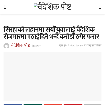
सिरहाको लहानमा सयौं युवालाई वैदेशिक
रोजगारमा पठाईदिने भन्दै करोडौं ठगेर फरार
बैदेशिक पोष्ट
पुस १५, २०७८ १७;४० मध्यान्ह प्रकाशित
in
प्रबास