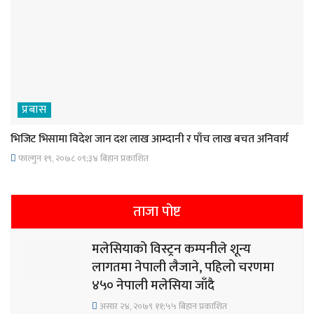
प्रबास
भिजिट भिसामा विदेश जान दश लाख आम्दानी र पाँच लाख बचत अनिवार्य
फाल्गुन १९, २०७८ ०९;३४ बिहान प्रकाशित
ताजा पोष्ट
मलेसियाको विस्ट्रन कम्पनीले शून्य
लागतमा नेपाली लैजाने, पहिलो चरणमा
४५० नेपाली मलेसिया जाँदै
असार २४, २०७९ ११;५५ बिहान प्रकाशित