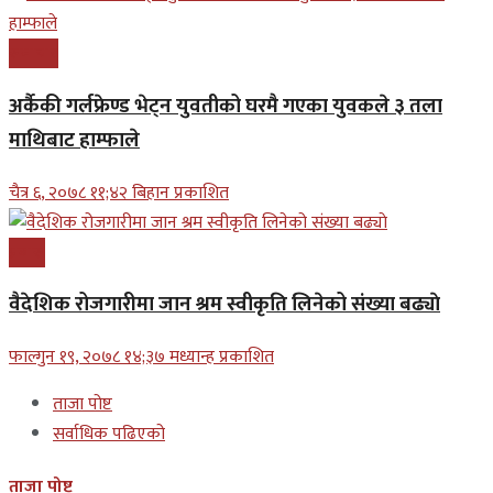
समाचार
अर्कैकी गर्लफ्रेण्ड भेट्न युवतीको घरमै गएका युवकले ३ तला
माथिबाट हाम्फाले
चैत्र ६, २०७८ ११;४२ बिहान प्रकाशित
प्रबास
वैदेशिक रोजगारीमा जान श्रम स्वीकृति लिनेको संख्या बढ्याे
फाल्गुन १९, २०७८ १४;३७ मध्यान्ह प्रकाशित
ताजा पोष्ट
सर्वाधिक पढिएको
ताजा पोष्ट