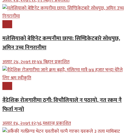
असार २४, २०७९ ११;५५ बिहान प्रकाशित
प्रबास
मलेसियाको बेष्टिनेट कम्पनीमा छापा: सिण्डिकेटबारे सोधपुछ,
अमिन उच्च निगरानीमा
असार २४, २०७९ ११;४४ बिहान प्रकाशित
प्रबास
वैदेशिक रोजगारीमा ठगी: विचौलियाले न पठायो, नत रकम नै
फिर्ता गर्‍यो
असार १४, २०७९ १२;५६ मध्यान्ह प्रकाशित