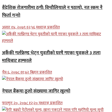
वैदेशिक रोजगारीमा ठगी: विचौलियाले न पठायो, नत रकम नै
फिर्ता गर्‍यो
असार १४, २०७९ १२;५६ मध्यान्ह प्रकाशित
अर्कैकी गर्लफ्रेण्ड भेट्न युवतीको घरमै गएका युवकले ३ तला
माथिबाट हाम्फाले
चैत्र ६, २०७८ ११;४२ बिहान प्रकाशित
नेपाल बैंकमा ठूलो संख्यामा जागिर खुल्यो
फाल्गुन २०, २०७८ १२;२० मध्यान्ह प्रकाशित