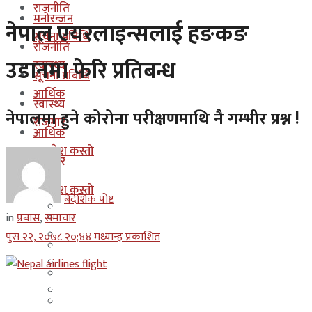
राजनीति
मनोरन्जन
नेपाल एयरलाइन्सलाई हङकङ
सूचना प्रबिधि
राजनीति
उडानमा फेरि प्रतिबन्ध
स्वास्थ्य
सूचना प्रबिधि
आर्थिक
स्वास्थ्य
नेपालमा हुने कोरोना परीक्षणमाथि नै गम्भीर प्रश्न !
रोजगार
आर्थिक
कुन देश कस्तो
रोजगार
इजरायल
कुन देश कस्तो
बैदेशिक पोष्ट
ओमान
in
प्रबास
,
समाचार
इजरायल
कुवेत
पुस २२, २०७८ २०;४४ मध्यान्ह प्रकाशित
ओमान
दक्षिण कोरीया
कुवेत
बहराईन
दक्षिण कोरीया