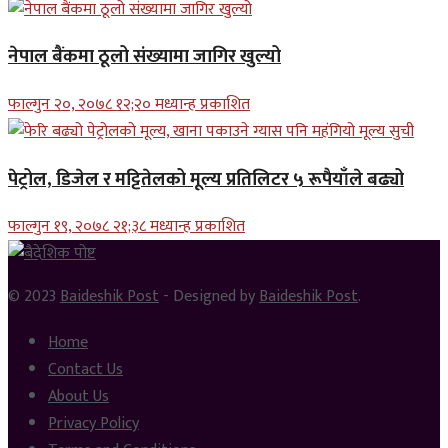
नेपाल बैंकमा ठूलो संख्यामा जागिर खुल्यो
फाल्गुन २०, २०७८ १२;२० मध्यान्ह प्रकाशित
पेट्रोल, डिजेल र मट्टितेलको मूल्य प्रतिलिटर ५ रूपैयाँले बढ्यो
फाल्गुन १९, २०७८ २१;३८ मध्यान्ह प्रकाशित
© 2023
Baideshik Post
- Designed by
Baideshik Post
.
Home
Contact Us
About Us
Privacy Policy