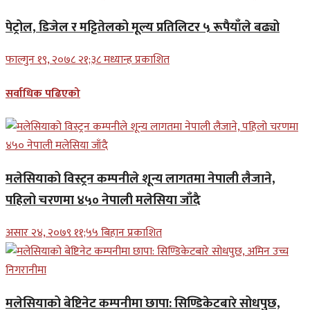
पेट्रोल, डिजेल र मट्टितेलको मूल्य प्रतिलिटर ५ रूपैयाँले बढ्यो
फाल्गुन १९, २०७८ २१;३८ मध्यान्ह प्रकाशित
सर्वाधिक पढिएको
मलेसियाको विस्ट्रन कम्पनीले शून्य लागतमा नेपाली लैजाने,
पहिलो चरणमा ४५० नेपाली मलेसिया जाँदै
असार २४, २०७९ ११;५५ बिहान प्रकाशित
मलेसियाको बेष्टिनेट कम्पनीमा छापा: सिण्डिकेटबारे सोधपुछ,