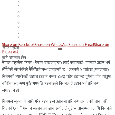
मलेसिया
बहराईन
युएई
मलेसिया
लेबनान
युएई
साउदी अरब
लेबनान
Share on Facebook
Share on WhatsApp
Share on Email
Share on
साउदी अरब
Pinterest
कुनै परिणाम छैन
नेपाल वायुसेवा निगम (नेपाल एयरलाइन्स) लाई काठमाडौं–हङकङ उडान भर्न
सबै परिणामहरू हेर्नुहोस्
त्यहाँको सरकारले फेरि प्रतिबन्ध लगाएको छ । जनवरी ४ तारिख (मंगलबार)
निगमको न्यारोबडी जहाज (उडान नम्बर ४०९) चढेर हङकङ पुगेका पाँच यात्रुमा
कोरोना संक्रमण पुष्टि भएपछि हङकङले निगमलाई उडान भर्न प्रतिबन्ध
लगाएको हो ।
निगमले सूचना नै जारी गरेर हङकङले उडानमा प्रतिबन्ध लगाएको जानकारी
दिएको छ । निगमका सहप्रवक्ता ज्ञान अर्यालले दुई सातासम्मका लागि निगमले