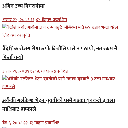
अमिन उच्च निगरानीमा
असार २४, २०७९ ११;४४ बिहान प्रकाशित
वैदेशिक रोजगारीमा ठगी: विचौलियाले न पठायो, नत रकम नै
फिर्ता गर्‍यो
असार १४, २०७९ १२;५६ मध्यान्ह प्रकाशित
अर्कैकी गर्लफ्रेण्ड भेट्न युवतीको घरमै गएका युवकले ३ तला
माथिबाट हाम्फाले
चैत्र ६, २०७८ ११;४२ बिहान प्रकाशित