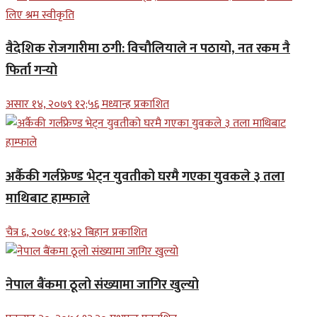
वैदेशिक रोजगारीमा ठगी: विचौलियाले न पठायो, नत रकम नै
फिर्ता गर्‍यो
असार १४, २०७९ १२;५६ मध्यान्ह प्रकाशित
अर्कैकी गर्लफ्रेण्ड भेट्न युवतीको घरमै गएका युवकले ३ तला
माथिबाट हाम्फाले
चैत्र ६, २०७८ ११;४२ बिहान प्रकाशित
नेपाल बैंकमा ठूलो संख्यामा जागिर खुल्यो