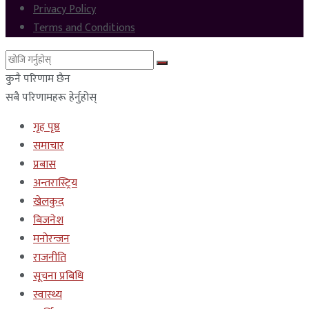
Privacy Policy
Terms and Conditions
कुनै परिणाम छैन
सबै परिणामहरू हेर्नुहोस्
गृह पृष्ठ
समाचार
प्रबास
अन्तरास्ट्रिय
खेलकुद
बिजनेश
मनोरन्जन
राजनीति
सूचना प्रबिधि
स्वास्थ्य