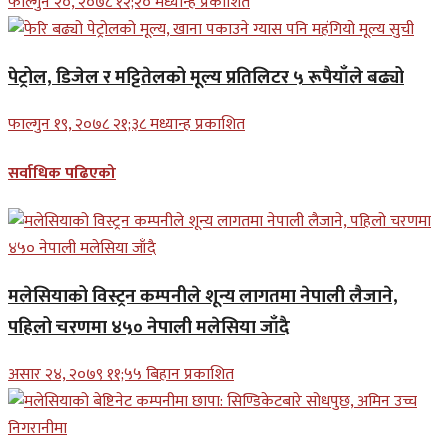
फाल्गुन २०, २०७८ १२;२० मध्यान्ह प्रकाशित
पेट्रोल, डिजेल र मट्टितेलको मूल्य प्रतिलिटर ५ रूपैयाँले बढ्यो
फाल्गुन १९, २०७८ २१;३८ मध्यान्ह प्रकाशित
सर्वाधिक पढिएको
मलेसियाको विस्ट्रन कम्पनीले शून्य लागतमा नेपाली लैजाने,
पहिलो चरणमा ४५० नेपाली मलेसिया जाँदै
असार २४, २०७९ ११;५५ बिहान प्रकाशित