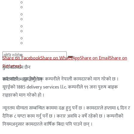
मलेसिया
बहराईन
युएई
मलेसिया
लेबनान
युएई
साउदी अरब
लेबनान
साउदी अरब
Share on Facebook
Share on WhatsApp
Share on Email
Share on
Pinterest
कुनै परिणाम छैन
काठमाडौं – यूएईको एक कम्पनीले नेपाली कामदारको माग गरेको छ ।
सबै परिणामहरू हेर्नुहोस्
यूएईको 1885 delivery services l.l.c. कम्पनीले ९९ जना पुरुष बाइक
राइडरको माग गरेको हो ।
न्यूनतम योग्यता सम्बन्धित काममा दक्ष हुनु पर्ने छ । कामदारले हप्तामा ६ दिन र
दैनिक ८ घण्टा काम गर्नु पर्ने छ । करार अवधि २ वर्षे रहेको छ । कम्पनीको
नियमअनुसार कामदारले वार्षिक बिदा पनि पाउने छन् ।