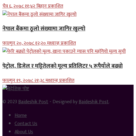
चैत्र ६, २०७८ ११;४२ बिहान प्रकाशित
नेपाल बैंकमा ठूलो संख्यामा जागिर खुल्यो
फाल्गुन २०, २०७८ १२;२० मध्यान्ह प्रकाशित
पेट्रोल, डिजेल र मट्टितेलको मूल्य प्रतिलिटर ५ रूपैयाँले बढ्यो
फाल्गुन १९, २०७८ २१;३८ मध्यान्ह प्रकाशित
© 2023
Baideshik Post
- Designed by
Baideshik Post
.
Home
Contact Us
About Us