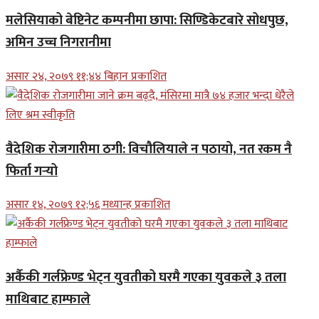
मलेसियाको बेष्टिनेट कम्पनीमा छापा: सिण्डिकेटबारे सोधपुछ,
अमिन उच्च निगरानीमा
असार २४, २०७९ ११;४४ बिहान प्रकाशित
वैदेशिक रोजगारीमा ठगी: विचौलियाले न पठायो, नत रकम नै
फिर्ता गर्‍यो
असार १४, २०७९ १२;५६ मध्यान्ह प्रकाशित
अर्कैकी गर्लफ्रेण्ड भेट्न युवतीको घरमै गएका युवकले ३ तला
माथिबाट हाम्फाले