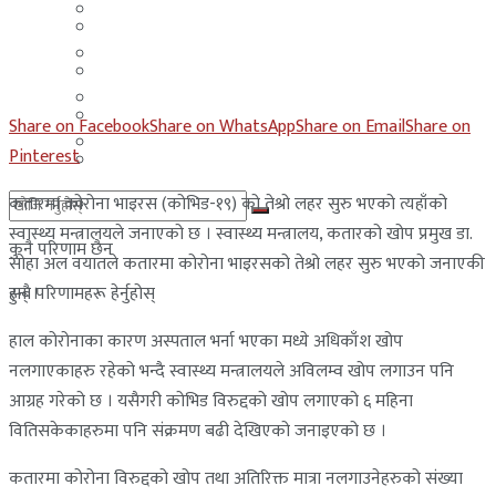
मलेसिया
बहराईन
युएई
मलेसिया
लेबनान
युएई
Share on Facebook
Share on WhatsApp
Share on Email
Share on
साउदी अरब
Pinterest
लेबनान
कतारमा कोरोना भाइरस (कोभिड-१९) को तेश्रो लहर सुरु भएको त्यहाँको
साउदी अरब
स्वास्थ्य मन्त्रालयले जनाएको छ । स्वास्थ्य मन्त्रालय, कतारको खोप प्रमुख डा.
कुनै परिणाम छैन
सोहा अल वयातले कतारमा कोरोना भाइरसको तेश्रो लहर सुरु भएको जनाएकी
हुन् ।
सबै परिणामहरू हेर्नुहोस्
हाल कोरोनाका कारण अस्पताल भर्ना भएका मध्ये अधिकाँश खोप
नलगाएकाहरु रहेको भन्दै स्वास्थ्य मन्त्रालयले अविलम्व खोप लगाउन पनि
आग्रह गरेको छ । यसैगरी कोभिड विरुद्दको खोप लगाएको ६ महिना
वितिसकेकाहरुमा पनि संक्रमण बढी देखिएको जनाइएको छ ।
कतारमा कोरोना विरुद्दको खोप तथा अतिरिक्त मात्रा नलगाउनेहरुको संख्या