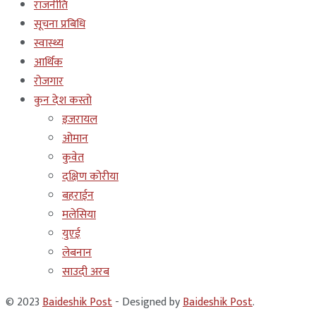
राजनीति
सूचना प्रबिधि
स्वास्थ्य
आर्थिक
रोजगार
कुन देश कस्तो
इजरायल
ओमान
कुवेत
दक्षिण कोरीया
बहराईन
मलेसिया
युएई
लेबनान
साउदी अरब
© 2023
Baideshik Post
- Designed by
Baideshik Post
.