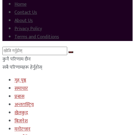
Home
Contact Us
About Us
Privacy Policy
Terms and Conditions
कुनै परिणाम छैन
सबै परिणामहरू हेर्नुहोस्
गृह पृष्ठ
समाचार
प्रबास
अन्तरास्ट्रिय
खेलकुद
बिजनेश
मनोरन्जन