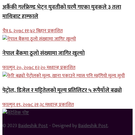
अर्कैकी गर्लफ्रेण्ड भेट्न युवतीको घरमै गएका युवकले ३ तला
माथिबाट हाम्फाले
चैत्र ६, २०७८ ११;४२ बिहान प्रकाशित
नेपाल बैंकमा ठूलो संख्यामा जागिर खुल्यो
फाल्गुन २०, २०७८ १२;२० मध्यान्ह प्रकाशित
पेट्रोल, डिजेल र मट्टितेलको मूल्य प्रतिलिटर ५ रूपैयाँले बढ्यो
फाल्गुन १९, २०७८ २१;३८ मध्यान्ह प्रकाशित
© 2023
Baideshik Post
- Designed by
Baideshik Post
.