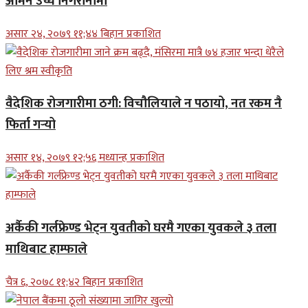
अमिन उच्च निगरानीमा
असार २४, २०७९ ११;४४ बिहान प्रकाशित
वैदेशिक रोजगारीमा ठगी: विचौलियाले न पठायो, नत रकम नै
फिर्ता गर्‍यो
असार १४, २०७९ १२;५६ मध्यान्ह प्रकाशित
अर्कैकी गर्लफ्रेण्ड भेट्न युवतीको घरमै गएका युवकले ३ तला
माथिबाट हाम्फाले
चैत्र ६, २०७८ ११;४२ बिहान प्रकाशित