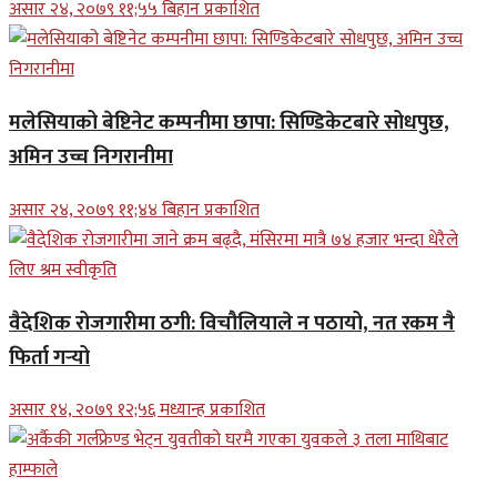
असार २४, २०७९ ११;५५ बिहान प्रकाशित
मलेसियाको बेष्टिनेट कम्पनीमा छापा: सिण्डिकेटबारे सोधपुछ,
अमिन उच्च निगरानीमा
असार २४, २०७९ ११;४४ बिहान प्रकाशित
वैदेशिक रोजगारीमा ठगी: विचौलियाले न पठायो, नत रकम नै
फिर्ता गर्‍यो
असार १४, २०७९ १२;५६ मध्यान्ह प्रकाशित