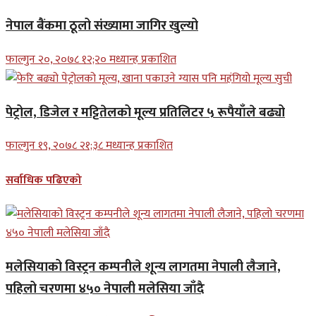
नेपाल बैंकमा ठूलो संख्यामा जागिर खुल्यो
फाल्गुन २०, २०७८ १२;२० मध्यान्ह प्रकाशित
पेट्रोल, डिजेल र मट्टितेलको मूल्य प्रतिलिटर ५ रूपैयाँले बढ्यो
फाल्गुन १९, २०७८ २१;३८ मध्यान्ह प्रकाशित
सर्वाधिक पढिएको
मलेसियाको विस्ट्रन कम्पनीले शून्य लागतमा नेपाली लैजाने,
पहिलो चरणमा ४५० नेपाली मलेसिया जाँदै