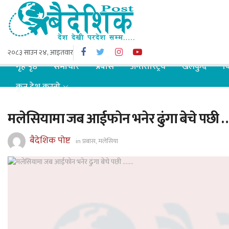
२०८३ साउन २४, आइतवार
गृह पृष्ठ
समाचार
प्रबास
अन्तरास्ट्रिय
खेलकुद
ब
कुन देश कस्तो
मलेसियामा जब आईफोन भनेर ढुंगा बेचे पछी 
बैदेशिक पोष्ट
in
प्रबास
,
मलेसिया