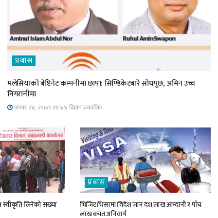
प्रबास
मलेसियाको बेष्टिनेट कम्पनीमा छापा: सिण्डिकेटबारे सोधपुछ, अमिन उच्च
निगरानीमा
असार २४, २०७९ ११;४४ बिहान प्रकाशित
प्रबास
 स्वीकृति लिनेको संख्या
भिजिट भिसामा विदेश जान दश लाख आम्दानी र पाँच
लाख बचत अनिवार्य