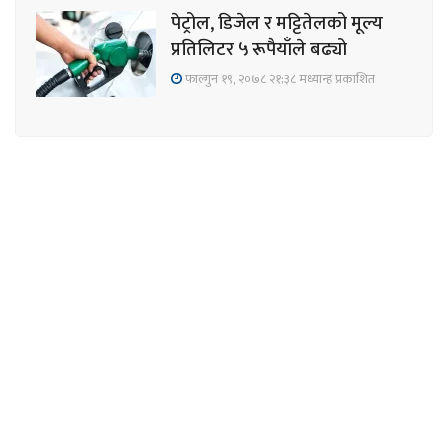
पेट्रोल, डिजेल र मट्टितेलको मूल्य
प्रतिलिटर ५ रूपैयाँले बढ्यो
फाल्गुन १९, २०७८ २१;३८ मध्यान्ह प्रकाशित