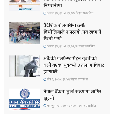
निगरानीमा
असार २४, २०७९ ११;४४ बिहान प्रकाशित
वैदेशिक रोजगारीमा ठगी:
विचौलियाले न पठायो, नत रकम नै
फिर्ता गर्‍यो
असार १४, २०७९ १२;५६ मध्यान्ह प्रकाशित
अर्कैकी गर्लफ्रेण्ड भेट्न युवतीको
घरमै गएका युवकले ३ तला माथिबाट
हाम्फाले
चैत्र ६, २०७८ ११;४२ बिहान प्रकाशित
नेपाल बैंकमा ठूलो संख्यामा जागिर
खुल्यो
फाल्गुन २०, २०७८ १२;२० मध्यान्ह प्रकाशित