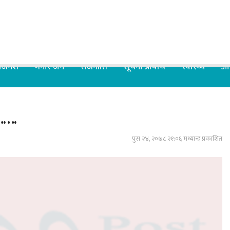
िजनेश
मनोरन्जन
राजनीति
सूचना प्रबिधि
स्वास्थ्य
आर
…….
पुस २४, २०७८ २१;०६ मध्यान्ह प्रकाशित