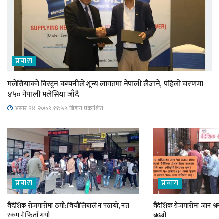
प्रबास
मलेसियाको विस्ट्रन कम्पनीले शून्य लागतमा नेपाली लैजाने, पहिलो चरणमा
४५० नेपाली मलेसिया जाँदै
असार २४, २०७९ ११;५५ बिहान प्रकाशित
प्रबास
प्रबास
वैदेशिक रोजगारीमा ठगी: विचौलियाले न पठायो, नत
वैदेशिक रोजगारीमा जान श्रम
रकम नै फिर्ता गर्‍यो
बढ्याे