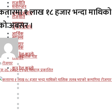
राजनीति
मनोरन्जन
कतारमा १ लाख १८ हजार भन्दा माथिक
सूचना प्रबिधि
राजनीति
को अबसर ।
स्वास्थ्य
सूचना प्रबिधि
आर्थिक
स्वास्थ्य
रोजगार
आर्थिक
कुन देश कस्तो
बैदेशिक पोष्ट
रोजगार
n
रोजगार
इजरायल
कुन देश कस्तो
ुस २६, २०७८ १५;४२ मध्यान्ह प्रकाशित
ओमान
इजरायल
कुवेत
ओमान
दक्षिण कोरीया
कुवेत
बहराईन
दक्षिण कोरीया