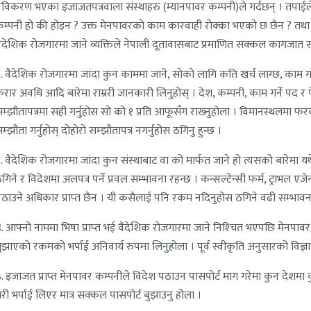
विकरण भएका इजाजतपत्रवाला संस्थाहरु (म्यानपावर कम्पनी)ले गर्दछन् । तपाईल
म्पनी हो की होइन ? उक्त मेनपावरको काम कारवाही रोक्का भएको छ छैन ? तथा खारेज
ैदेशिक रोजगारमा जाने व्यक्तिले नेपाली दूतावासबाट प्रमाणित सक्कल कागजात सहि
. वैदेशिक रोजगारमा जांदा कुन काममा जाने, सोको लागि कति खर्च लाग्छ, काम गरेवा
रार अवधि आदि बारेमा राम्ररी जानकारी लिनुहोस् । देश, कम्पनी, काम गर्ने पद र पेश
म्झौतापत्रमा सही गर्नुहोस सो को १ प्रति आफूसँग राख्‍नुहोला । विमानस्थलम
म्झौता गर्नुहोस् दोहोरो सम्झौतापत्र नगर्नुहोस ठगिनु हुन्छ ।
. वैदेशिक रोजगारमा जांदा कुन संस्थाबाट वा को मार्फत जाने हो त्यसको बारेमा यथेष्‍ठ
गिने र विदेशमा अलपत्र पर्ने प्रवल सम्भावना रहन्छ । कन्सल्टेन्सी फर्म, ट्राभल एज
ठाउने अधिकार प्राप्‍त छैन । यी कसैलाई पनि रकम नदिनुहोस ठगिने वढी सम्भावना
. आफ्नो नाममा भिषा प्राप्‍त भई वैदेशिक रोजगारमा जाने निश्‍चित भएपछि मेनपावर
ुझाएको रकमको भर्पाई अनिवार्य रुपमा लिनुहोला । पूर्व स्वीकृति अनुसारको वि
. इजाजत प्राप्‍त मेनपावर कम्पनीले विदेश पठाउन पासपोर्ट माग गरेमा कुन दे
री भर्पाई लिएर मात्र सक्कल पासपोर्ट बुझाउनु होला ।