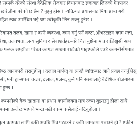
े सम्पर्क गरेको संस्था वैदेशिक रोजगार विभागबाट इजाजत लिएको मेनपावर
ीमा परेको छ छैन ? बुझ्नु होस । व्यक्तिगत प्रयासबाट भिषा प्राप्‍त गरी
त स्यवं उपस्थित भई श्रम स्वीकृति लिन सक्नु हुनेछ ।
पत तलव, खाना र बस्‍ने व्यवस्था, काम गर्नु पर्ने घण्टा, ओभरटाइम काम भत्ता,
ा, तलवभत्ता, अन्य सुविधा र सेवाशर्तहरुबारे चित्त बुझेमा मात्र राजिखुसी साथ
ा फरक फरक सम्झौता गरेका कागज साथमा राखेको पाइएकोले एउटै कम्पनीसँगमात्र
 जानकारी राख्‍नुहोस् । दलाल मार्फत् वा त्यस्तै व्यक्तिबाट जाने प्रयत्न नगर्नुहोस्
ेन्सी, मनी ट्रान्सफर चेन्जर, दलाल, एजेन्ट, कुनै पनि संस्थालाई वैदेशिक रोजगारमा
 हुन्छ ।
 कम्पनीको बैंक खातामा वा प्रधान कार्यालयमा मात्र रकम बुझाउनु होला साथै
ज्ञापनमा उल्लेख भएको भन्दा बढी रकम कसैलाई नदिनुहोला ।
शमा कुन कामका लागि कति अवधि भित्र पठाउने र कति लागतमा पठाउने हो ? एकीन