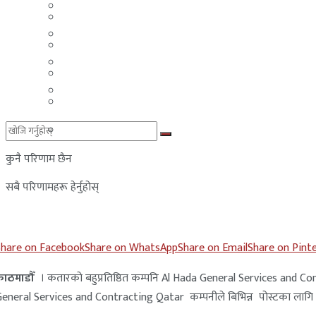
मलेसिया
बहराईन
युएई
मलेसिया
लेबनान
युएई
साउदी अरब
लेबनान
साउदी अरब
कुनै परिणाम छैन
सबै परिणामहरू हेर्नुहोस्
Share on Facebook
Share on WhatsApp
Share on Email
Share on Pint
काठमाडौँ
। कतारको बहुप्रतिष्ठित कम्पनि Al Hada General Services and C
General Services and Contracting Qatar
कम्पनीले बिभिन्न पोस्टका लाग