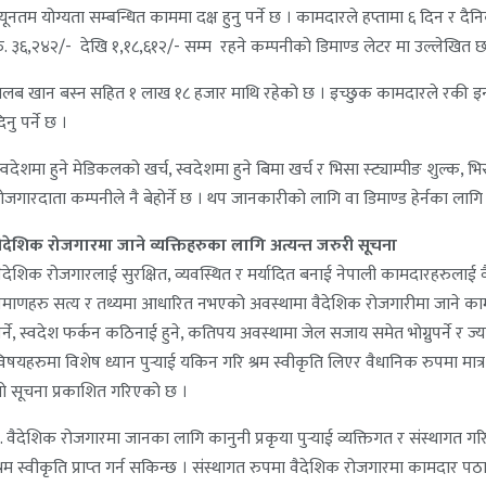
्यूनतम योग्यता सम्बन्धित काममा दक्ष हुनु पर्ने छ । कामदारले हप्तामा ६ दिन र दै
ु. ३६,२४२/- देखि १,१८,६१२/- सम्म रहने कम्पनीको डिमाण्ड लेटर मा उल्लेखित छ
लब खान बस्न सहित १ लाख १८ हजार माथि रहेको छ । इच्छुक कामदारले रकी इन्टर
िनु पर्ने छ ।
्वदेशमा हुने मेडिकलको खर्च, स्वदेशमा हुने बिमा खर्च र भिसा स्ट्याम्पीङ शुल्क, 
ोजगारदाता कम्पनीले नै बेहोर्ने छ । थप जानकारीको लागि वा डिमाण्ड हेर्नका लाग
ैदेशिक रोजगारमा जाने व्यक्तिहरुका लागि अत्यन्त जरुरी सूचना
ैदेशिक रोजगारलाई सुरक्षित, व्यवस्थित र मर्यादित बनाई नेपाली कामदारहरुलाई 
्रमाणहरु सत्य र तथ्यमा आधारित नभएको अवस्थामा वैदेशिक रोजगारीमा जाने कामदा
र्ने, स्वदेश फर्कन कठिनाई हुने, कतिपय अवस्थामा जेल सजाय समेत भोग्नुपर्ने र ज्या
िषयहरुमा विशेष ध्यान पुर्‍याई यकिन गरि श्रम स्वीकृति लिएर वैधानिक रुपमा 
ो सूचना प्रकाशित गरिएको छ ।
. वैदेशिक रोजगारमा जानका लागि कानुनी प्रकृया पुर्‍याई व्यक्तिगत र संस्थागत
्रम स्वीकृति प्राप्‍त गर्न सकिन्छ । संस्थागत रुपमा वैदेशिक रोजगारमा कामदार 