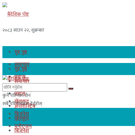
२०८३ साउन २२, शुक्रबार
गृह पृष्ठ
समाचार
गृह पृष्ठ
प्रबास
समाचार
अन्तरास्ट्रिय
प्रबास
कुनै परिणाम छैन
खेलकुद
सबै परिणामहरू हेर्नुहोस्
अन्तरास्ट्रिय
बिजनेश
खेलकुद
मनोरन्जन
बिजनेश