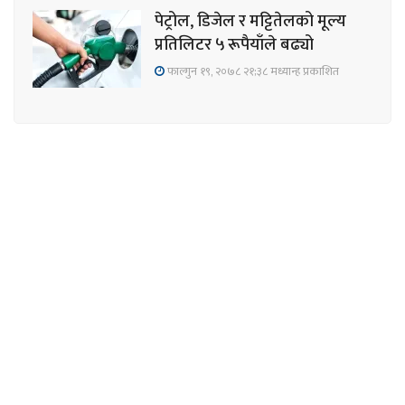
पेट्रोल, डिजेल र मट्टितेलको मूल्य
प्रतिलिटर ५ रूपैयाँले बढ्यो
फाल्गुन १९, २०७८ २१;३८ मध्यान्ह प्रकाशित