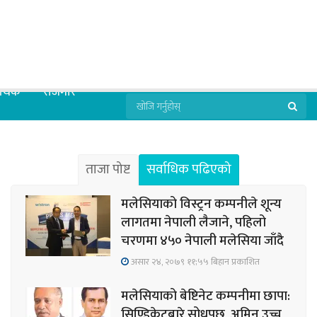
्थिक
रोजगार
ताजा पोष्ट
सर्वाधिक पढिएको
मलेसियाको विस्ट्रन कम्पनीले शून्य
लागतमा नेपाली लैजाने, पहिलो
चरणमा ४५० नेपाली मलेसिया जाँदै
असार २४, २०७९ ११;५५ बिहान प्रकाशित
मलेसियाको बेष्टिनेट कम्पनीमा छापा:
सिण्डिकेटबारे सोधपुछ, अमिन उच्च