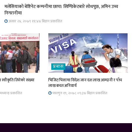
मलेसियाको बेष्टिनेट कम्पनीमा छापा: सिण्डिकेटबारे सोधपुछ, अमिन उच्च
निगरानीमा
असार २४, २०७९ ११;४४ बिहान प्रकाशित
प्रबास
 स्वीकृति लिनेको संख्या
भिजिट भिसामा विदेश जान दश लाख आम्दानी र पाँच
लाख बचत अनिवार्य
ध्यान्ह प्रकाशित
फाल्गुन १९, २०७८ ०९;३४ बिहान प्रकाशित