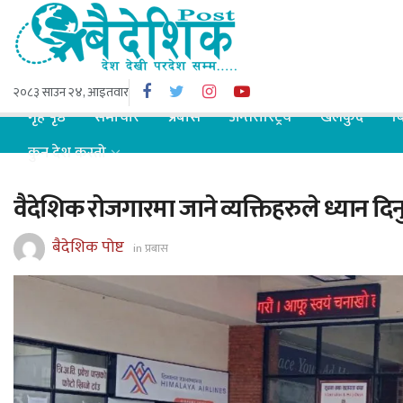
२०८३ साउन २४, आइतवार
गृह पृष्ठ
समाचार
प्रबास
अन्तरास्ट्रिय
खेलकुद
ब
कुन देश कस्तो
वैदेशिक रोजगारमा जाने व्यक्तिहरुले ध्यान दिनुप
बैदेशिक पोष्ट
in
प्रबास