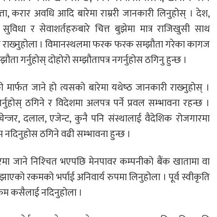
भत्ता, करार अवधि आदि बारेमा राम्ररी जानकारी लिनुहोस् । देश,
सुविधा र सेवाशर्तहरुबारे चित्त बुझेमा मात्र राजिखुसी साथ
सँग राख्‍नुहोला । विमानस्थलमा फरक फरक सम्झौता गरेका कागज
ता गर्नुहोस् दोहोरो सम्झौतापत्र नगर्नुहोस ठगिनु हुन्छ ।
 मार्फत जाने हो त्यसको बारेमा यथेष्‍ठ जानकारी राख्‍नुहोस् ।
नगर्नुहोस् ठगिने र विदेशमा अलपत्र पर्ने प्रवल सम्भावना रहन्छ ।
फर चेन्जर, दलाल, एजेन्ट, कुनै पनि संस्थालाई वैदेशिक रोजगारमा
म नदिनुहोस ठगिने वढी सम्भावना हुन्छ ।
ारमा जाने निश्‍चित भएपछि मेनपावर कम्पनीको बैंक खातामा वा
ुझाएको रकमको भर्पाई अनिवार्य रुपमा लिनुहोला । पूर्व स्वीकृति
रकम कसैलाई नदिनुहोला ।