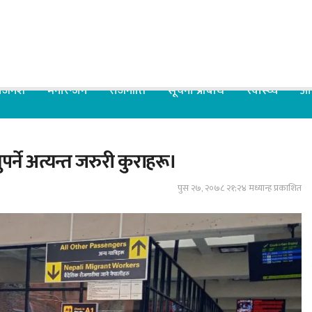
िजनेश
मनोरन्जन
राजनीति
सूचना प्रबिधि
स्वास्थ्य
आर
र्ने अत्यन्त जरुरी कुराहरू।
पुस २७, २०७८ २१;२४ मध्यान्ह प्रकाशित