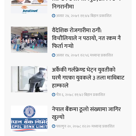
निगरानीमा
असार २४, २०७९ ११;४४ बिहान प्रकाशित
वैदेशिक रोजगारीमा ठगी:
विचौलियाले न पठायो, नत रकम नै
फिर्ता गर्‍यो
असार १४, २०७९ १२;५६ मध्यान्ह प्रकाशित
अर्कैकी गर्लफ्रेण्ड भेट्न युवतीको
घरमै गएका युवकले ३ तला माथिबाट
हाम्फाले
चैत्र ६, २०७८ ११;४२ बिहान प्रकाशित
नेपाल बैंकमा ठूलो संख्यामा जागिर
खुल्यो
फाल्गुन २०, २०७८ १२;२० मध्यान्ह प्रकाशित