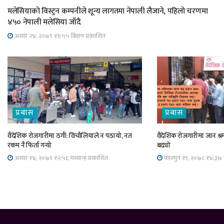
मलेसियाको विस्ट्रन कम्पनीले शून्य लागतमा नेपाली लैजाने, पहिलो चरणमा
४५० नेपाली मलेसिया जाँदै
असार २४, २०७९ ११;५५ बिहान प्रकाशित
प्रबास
प्रबास
वैदेशिक रोजगारीमा ठगी: विचौलियाले न पठायो, नत
वैदेशिक रोजगारीमा जान श्रम
रकम नै फिर्ता गर्‍यो
बढ्याे
असार १४, २०७९ १२;५६ मध्यान्ह प्रकाशित
फाल्गुन १९, २०७८ १४;३७ म