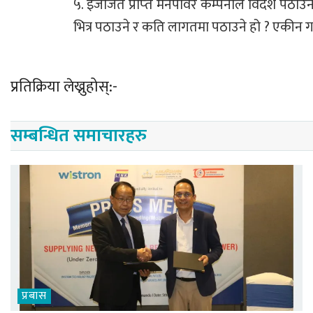
५. इजाजत प्राप्‍त मेनपावर कम्पनीले विदेश पठ
भित्र पठाउने र कति लागतमा पठाउने हो ? एकीन गरी
प्रतिक्रिया लेख्नुहोस्:-
सम्बन्धित समाचारहरु
प्रबास