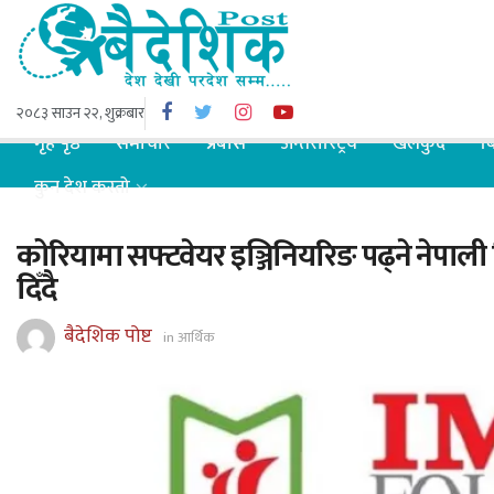
२०८३ साउन २२, शुक्रबार
गृह पृष्ठ
समाचार
प्रबास
अन्तरास्ट्रिय
खेलकुद
ब
कुन देश कस्तो
कोरियामा सफ्टवेयर इञ्जिनियरिङ पढ्ने नेपाली व
दिँदै
बैदेशिक पोष्ट
in
आर्थिक