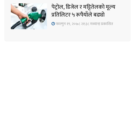
पेट्रोल, डिजेल र मट्टितेलको मूल्य
प्रतिलिटर ५ रूपैयाँले बढ्यो
फाल्गुन १९, २०७८ २१;३८ मध्यान्ह प्रकाशित