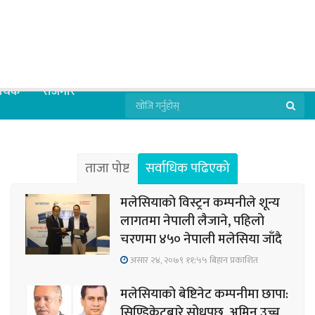
्थिक
रोजगार
ताजा पोष्ट
सर्वाधिक पढिएको
मलेसियाको विस्ट्रन कम्पनीले शून्य
लागतमा नेपाली लैजाने, पहिलो
चरणमा ४५० नेपाली मलेसिया जाँदै
असार २४, २०७९ ११;५५ बिहान प्रकाशित
मलेसियाको बेष्टिनेट कम्पनीमा छापा:
सिण्डिकेटबारे सोधपुछ, अमिन उच्च