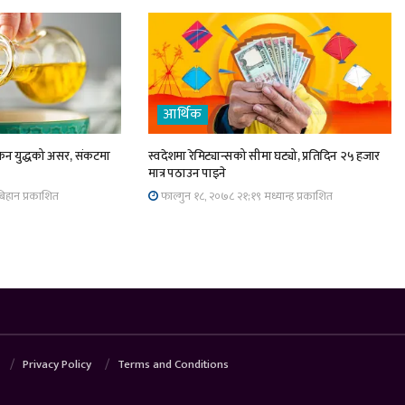
आर्थिक
्रेन युद्धको असर, संकटमा
स्वदेशमा रेमिट्यान्सको सीमा घट्यो, प्रतिदिन २५ हजार
मात्र पठाउन पाइने
िहान प्रकाशित
फाल्गुन १८, २०७८ २१;१९ मध्यान्ह प्रकाशित
Privacy Policy
Terms and Conditions