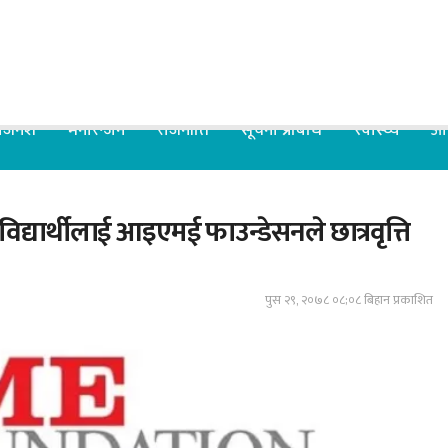
िजनेश
मनोरन्जन
राजनीति
सूचना प्रबिधि
स्वास्थ्य
आर
िद्यार्थीलाई आइएमई फाउन्डेसनले छात्रवृत्ति
पुस २९, २०७८ ०८;०८ बिहान प्रकाशित