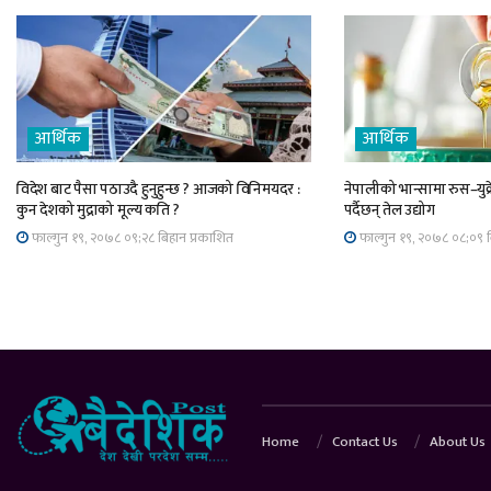
आर्थिक
आर्थिक
विदेश बाट पैसा पठाउदै हुनुहुन्छ ? आजको विनिमयदर :
नेपालीको भान्सामा रुस–युक
कुन देशको मुद्राको मूल्य कति ?
पर्दैछन् तेल उद्योग
फाल्गुन १९, २०७८ ०९;२८ बिहान प्रकाशित
फाल्गुन १९, २०७८ ०८;०९ ब
Home
Contact Us
About Us