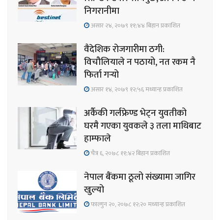
निगरानीमा
असार २४, २०७९ ११;४४ बिहान प्रकाशित
वैदेशिक रोजगारीमा ठगी:
विचौलियाले न पठायो, नत रकम नै
फिर्ता गर्‍यो
असार १४, २०७९ १२;५६ मध्यान्ह प्रकाशित
अर्कैकी गर्लफ्रेण्ड भेट्न युवतीको
घरमै गएका युवकले ३ तला माथिबाट
हाम्फाले
चैत्र ६, २०७८ ११;४२ बिहान प्रकाशित
नेपाल बैंकमा ठूलो संख्यामा जागिर
खुल्यो
फाल्गुन २०, २०७८ १२;२० मध्यान्ह प्रकाशित