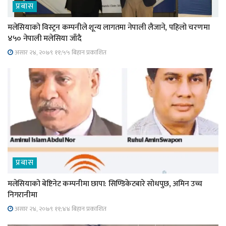
प्रबास
मलेसियाको विस्ट्रन कम्पनीले शून्य लागतमा नेपाली लैजाने, पहिलो चरणमा
४५० नेपाली मलेसिया जाँदै
असार २४, २०७९ ११;५५ बिहान प्रकाशित
प्रबास
मलेसियाको बेष्टिनेट कम्पनीमा छापा: सिण्डिकेटबारे सोधपुछ, अमिन उच्च
निगरानीमा
असार २४, २०७९ ११;४४ बिहान प्रकाशित