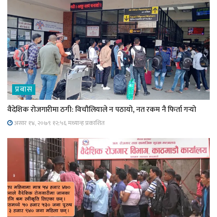
प्रबास
वैदेशिक रोजगारीमा ठगी: विचौलियाले न पठायो, नत रकम नै फिर्ता गर्‍यो
असार १४, २०७९ १२;५६ मध्यान्ह प्रकाशित