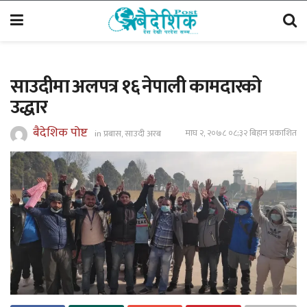
साउदीमा अलपत्र १६ नेपाली कामदारको
उद्धार
बैदेशिक पोष्ट
माघ २, २०७८ ०८;३२ बिहान प्रकाशित
in
प्रबास
,
साउदी अरब