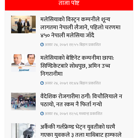
ताजा पोष्ट
मलेसियाको विस्ट्रन कम्पनीले शून्य
लागतमा नेपाली लैजाने, पहिलो चरणमा
४५० नेपाली मलेसिया जाँदै
असार २४, २०७९ ११;५५ बिहान प्रकाशित
मलेसियाको बेष्टिनेट कम्पनीमा छापा:
सिण्डिकेटबारे सोधपुछ, अमिन उच्च
निगरानीमा
असार २४, २०७९ ११;४४ बिहान प्रकाशित
वैदेशिक रोजगारीमा ठगी: विचौलियाले न
पठायो, नत रकम नै फिर्ता गर्‍यो
असार १४, २०७९ १२;५६ मध्यान्ह प्रकाशित
अर्कैकी गर्लफ्रेण्ड भेट्न युवतीको घरमै
गएका युवकले ३ तला माथिबाट हाम्फाले