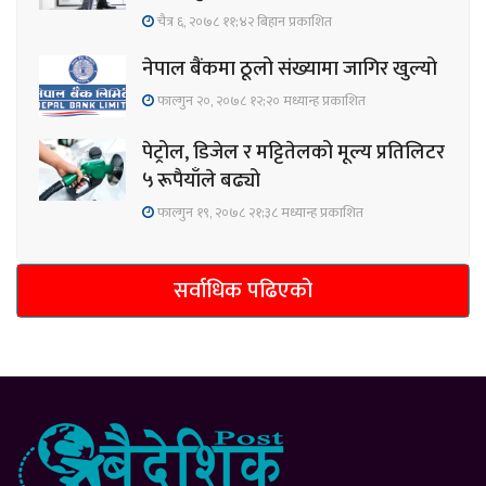
चैत्र ६, २०७८ ११;४२ बिहान प्रकाशित
नेपाल बैंकमा ठूलो संख्यामा जागिर खुल्यो
फाल्गुन २०, २०७८ १२;२० मध्यान्ह प्रकाशित
पेट्रोल, डिजेल र मट्टितेलको मूल्य प्रतिलिटर
५ रूपैयाँले बढ्यो
फाल्गुन १९, २०७८ २१;३८ मध्यान्ह प्रकाशित
सर्वाधिक पढिएको