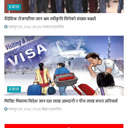
प्रबास
वैदेशिक रोजगारीमा जान श्रम स्वीकृति लिनेको संख्या बढ्याे
फाल्गुन १९, २०७८ १४;३७ मध्यान्ह प्रकाशित
प्रबास
भिजिट भिसामा विदेश जान दश लाख आम्दानी र पाँच लाख बचत अनिवार्य
फाल्गुन १९, २०७८ ०९;३४ बिहान प्रकाशित