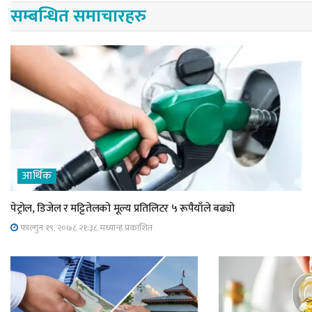
सम्बन्धित समाचारहरु
आर्थिक
पेट्रोल, डिजेल र मट्टितेलको मूल्य प्रतिलिटर ५ रूपैयाँले बढ्यो
फाल्गुन १९, २०७८ २१;३८ मध्यान्ह प्रकाशित