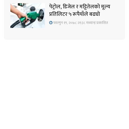
पेट्रोल, डिजेल र मट्टितेलको मूल्य
प्रतिलिटर ५ रूपैयाँले बढ्यो
फाल्गुन १९, २०७८ २१;३८ मध्यान्ह प्रकाशित