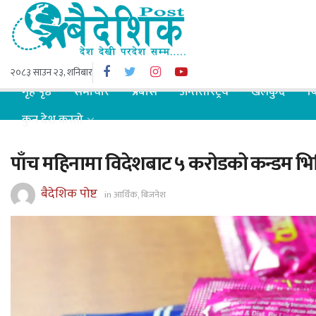
२०८३ साउन २३, शनिबार
गृह पृष्ठ
समाचार
प्रबास
अन्तरास्ट्रिय
खेलकुद
ब
कुन देश कस्तो
पाँच महिनामा विदेशबाट ५ करोडको कन्डम भित्
बैदेशिक पोष्ट
in
आर्थिक
,
बिजनेश