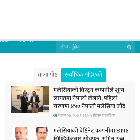
्थिक
रोजगार
ताजा पोष्ट
सर्वाधिक पढिएको
मलेसियाको विस्ट्रन कम्पनीले शून्य
लागतमा नेपाली लैजाने, पहिलो
चरणमा ४५० नेपाली मलेसिया जाँदै
असार २४, २०७९ ११;५५ बिहान प्रकाशित
मलेसियाको बेष्टिनेट कम्पनीमा छापा:
सिण्डिकेटबारे सोधपुछ, अमिन उच्च