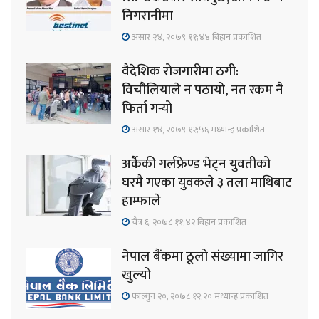
निगरानीमा
असार २४, २०७९ ११;४४ बिहान प्रकाशित
वैदेशिक रोजगारीमा ठगी:
विचौलियाले न पठायो, नत रकम नै
फिर्ता गर्‍यो
असार १४, २०७९ १२;५६ मध्यान्ह प्रकाशित
अर्कैकी गर्लफ्रेण्ड भेट्न युवतीको
घरमै गएका युवकले ३ तला माथिबाट
हाम्फाले
चैत्र ६, २०७८ ११;४२ बिहान प्रकाशित
नेपाल बैंकमा ठूलो संख्यामा जागिर
खुल्यो
फाल्गुन २०, २०७८ १२;२० मध्यान्ह प्रकाशित