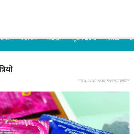
िजनेश
मनोरन्जन
राजनीति
सूचना प्रबिधि
स्वास्थ्य
आर
रियो
माघ ३, २०७८ २०;४८ मध्यान्ह प्रकाशित