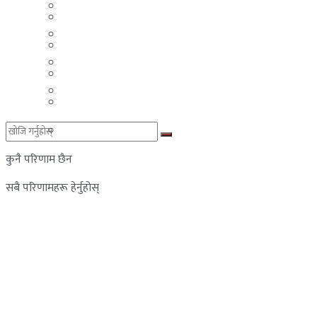
मलेसिया
बहराईन
युएई
मलेसिया
लेबनान
युएई
साउदी अरब
लेबनान
साउदी अरब
कुनै परिणाम छैन
सबै परिणामहरू हेर्नुहोस्