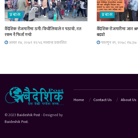
प्रबास
प्रबास
वैदेशिक रोजगारीमा ठगी: विचौलियाले न पठायो, नत
वैदेशिक रोजगारीमा जान श्रम
रकम नै फिर्ता गर्‍यो
बढ्याे
असार १४, २०७९ १२;५६ मध्यान्ह प्रकाशित
फाल्गुन १९, २०७८ १४;३७ म
Home
Contact Us
About Us
© 2023
Baideshik Post
- Designed by
Baideshik Post
.