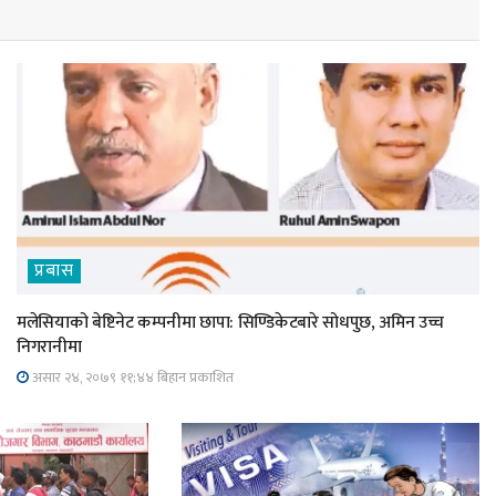
प्रबास
मलेसियाको बेष्टिनेट कम्पनीमा छापा: सिण्डिकेटबारे सोधपुछ, अमिन उच्च
निगरानीमा
असार २४, २०७९ ११;४४ बिहान प्रकाशित