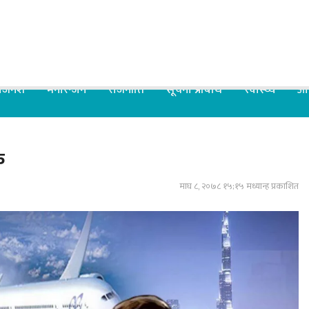
िजनेश
मनोरन्जन
राजनीति
सूचना प्रबिधि
स्वास्थ्य
आर
क
माघ ८, २०७८ १५;१५ मध्यान्ह प्रकाशित