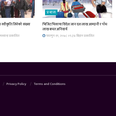
प्रबास
 स्वीकृति लिनेको संख्या
भिजिट भिसामा विदेश जान दश लाख आम्दानी र पाँच
लाख बचत अनिवार्य
ध्यान्ह प्रकाशित
फाल्गुन १९, २०७८ ०९;३४ बिहान प्रकाशित
Privacy Policy
Terms and Conditions