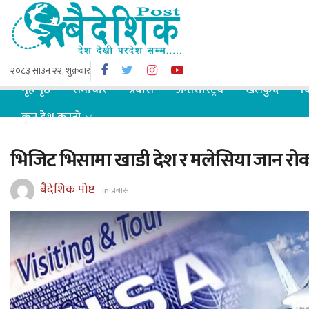
२०८३ साउन २२, शुक्रबार
गृह पृष्ठ
समाचार
प्रबास
अन्तरास्ट्रिय
खेलकुद
ब
कुन देश कस्तो
भिजिट भिसामा खाडी देश र मलेसिया जान रो
बैदेशिक पोष्ट
in
प्रबास