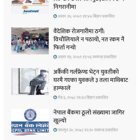
निगरानीमा
असार २४, २०७९ ११;४४ बिहान प्रकाशित
वैदेशिक रोजगारीमा ठगी:
विचौलियाले न पठायो, नत रकम नै
फिर्ता गर्‍यो
असार १४, २०७९ १२;५६ मध्यान्ह प्रकाशित
अर्कैकी गर्लफ्रेण्ड भेट्न युवतीको
घरमै गएका युवकले ३ तला माथिबाट
हाम्फाले
चैत्र ६, २०७८ ११;४२ बिहान प्रकाशित
नेपाल बैंकमा ठूलो संख्यामा जागिर
खुल्यो
फाल्गुन २०, २०७८ १२;२० मध्यान्ह प्रकाशित