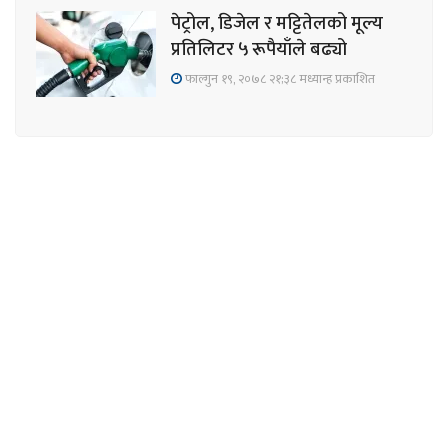
पेट्रोल, डिजेल र मट्टितेलको मूल्य
प्रतिलिटर ५ रूपैयाँले बढ्यो
फाल्गुन १९, २०७८ २१;३८ मध्यान्ह प्रकाशित