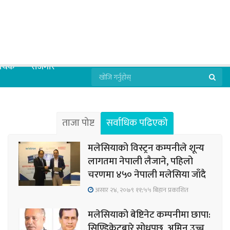
्थिक
रोजगार
ताजा पोष्ट
सर्वाधिक पढिएको
मलेसियाको विस्ट्रन कम्पनीले शून्य
लागतमा नेपाली लैजाने, पहिलो
चरणमा ४५० नेपाली मलेसिया जाँदै
असार २४, २०७९ ११;५५ बिहान प्रकाशित
मलेसियाको बेष्टिनेट कम्पनीमा छापा:
सिण्डिकेटबारे सोधपुछ, अमिन उच्च