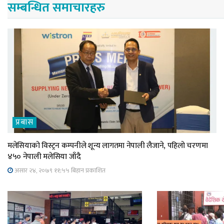
सम्बन्धित समाचारहरु
प्रबास
मलेसियाको विस्ट्रन कम्पनीले शून्य लागतमा नेपाली लैजाने, पहिलो चरणमा
४५० नेपाली मलेसिया जाँदै
असार २४, २०७९ ११;५५ बिहान प्रकाशित