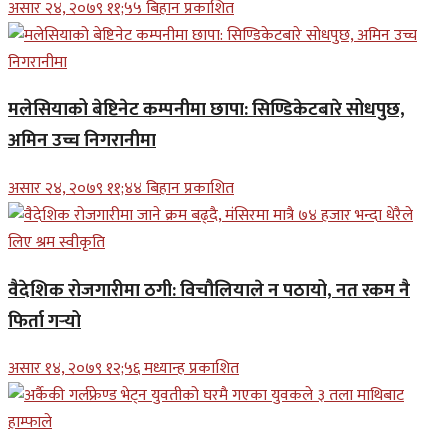
असार २४, २०७९ ११;५५ बिहान प्रकाशित
मलेसियाको बेष्टिनेट कम्पनीमा छापा: सिण्डिकेटबारे सोधपुछ,
अमिन उच्च निगरानीमा
असार २४, २०७९ ११;४४ बिहान प्रकाशित
वैदेशिक रोजगारीमा ठगी: विचौलियाले न पठायो, नत रकम नै
फिर्ता गर्‍यो
असार १४, २०७९ १२;५६ मध्यान्ह प्रकाशित