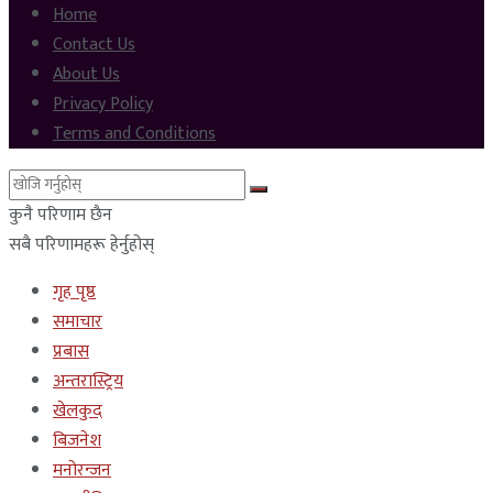
Home
Contact Us
About Us
Privacy Policy
Terms and Conditions
कुनै परिणाम छैन
सबै परिणामहरू हेर्नुहोस्
गृह पृष्ठ
समाचार
प्रबास
अन्तरास्ट्रिय
खेलकुद
बिजनेश
मनोरन्जन