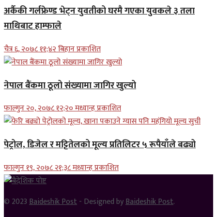
अर्कैकी गर्लफ्रेण्ड भेट्न युवतीको घरमै गएका युवकले ३ तला
माथिबाट हाम्फाले
चैत्र ६, २०७८ ११;४२ बिहान प्रकाशित
नेपाल बैंकमा ठूलो संख्यामा जागिर खुल्यो
फाल्गुन २०, २०७८ १२;२० मध्यान्ह प्रकाशित
पेट्रोल, डिजेल र मट्टितेलको मूल्य प्रतिलिटर ५ रूपैयाँले बढ्यो
फाल्गुन १९, २०७८ २१;३८ मध्यान्ह प्रकाशित
© 2023
Baideshik Post
- Designed by
Baideshik Post
.