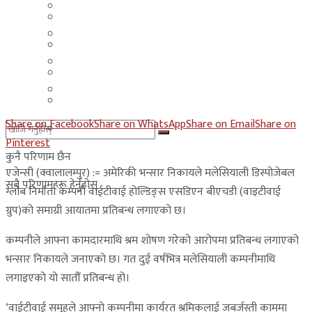
मलेसिया
बहराईन
युएई
मलेसिया
लेबनान
युएई
साउदी अरब
लेबनान
Share on Facebook
Share on WhatsApp
Share on Email
Share on
साउदी अरब
Pinterest
कुनै परिणाम छैन
एजेन्सी (क्वालालम्पुर) := अमेरिकी भन्सार निकायले मलेसियाली डिस्पोजेबल
सबै परिणामहरू हेर्नुहोस्
ग्लोब निर्माता कम्पनी वाईटीवाई होल्डिङ्स एसडिएन बीएचडी (वाइटीवाई
ग्रुप)को समाग्री आयातमा प्रतिबन्ध लगाएको छ।
कम्पनीले आफ्ना कामदारमाथि श्रम शोषण गरेको आरोपमा प्रतिबन्ध लगाएको
भन्सार निकायले जनाएको छ। गत दुई वर्षभित्र मलेसियाली कम्पनीमाथि
लगाइएको यो सातौँ प्रतिबन्ध हो।
‘वाईटीवाई समूहले आफ्नो कम्पनीमा कार्यरत श्रमिकलाई जबर्जस्ती काममा