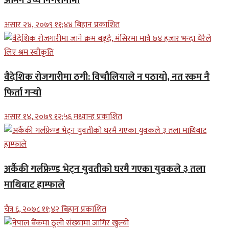
अमिन उच्च निगरानीमा
असार २४, २०७९ ११;४४ बिहान प्रकाशित
वैदेशिक रोजगारीमा ठगी: विचौलियाले न पठायो, नत रकम नै
फिर्ता गर्‍यो
असार १४, २०७९ १२;५६ मध्यान्ह प्रकाशित
अर्कैकी गर्लफ्रेण्ड भेट्न युवतीको घरमै गएका युवकले ३ तला
माथिबाट हाम्फाले
चैत्र ६, २०७८ ११;४२ बिहान प्रकाशित