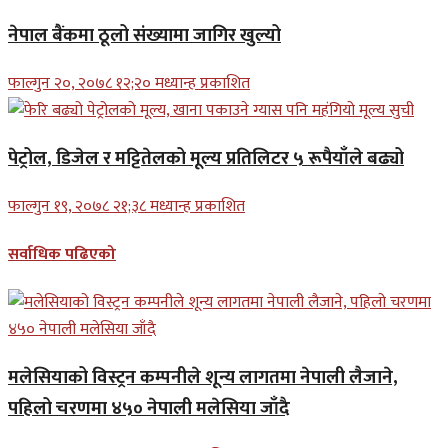
नेपाल बैंकमा ठूलो संख्यामा जागिर खुल्यो
फाल्गुन २०, २०७८ १२;२० मध्यान्ह प्रकाशित
पेट्रोल, डिजेल र मट्टितेलको मूल्य प्रतिलिटर ५ रूपैयाँले बढ्यो
फाल्गुन १९, २०७८ २१;३८ मध्यान्ह प्रकाशित
सर्वाधिक पढिएको
मलेसियाको विस्ट्रन कम्पनीले शून्य लागतमा नेपाली लैजाने,
पहिलो चरणमा ४५० नेपाली मलेसिया जाँदै