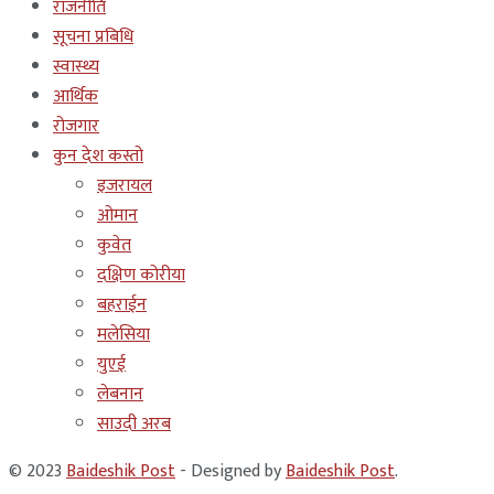
राजनीति
सूचना प्रबिधि
स्वास्थ्य
आर्थिक
रोजगार
कुन देश कस्तो
इजरायल
ओमान
कुवेत
दक्षिण कोरीया
बहराईन
मलेसिया
युएई
लेबनान
साउदी अरब
© 2023
Baideshik Post
- Designed by
Baideshik Post
.