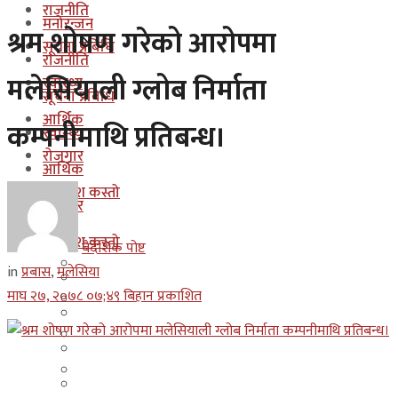
राजनीति
मनोरन्जन
श्रम शोषण गरेको आरोपमा
सूचना प्रबिधि
राजनीति
मलेसियाली ग्लोब निर्माता
स्वास्थ्य
सूचना प्रबिधि
आर्थिक
कम्पनीमाथि प्रतिबन्ध।
स्वास्थ्य
रोजगार
आर्थिक
कुन देश कस्तो
रोजगार
इजरायल
कुन देश कस्तो
बैदेशिक पोष्ट
ओमान
in
प्रबास
,
मलेसिया
इजरायल
माघ २७, २०७८ ०७;४९ बिहान प्रकाशित
कुवेत
ओमान
दक्षिण कोरीया
कुवेत
बहराईन
दक्षिण कोरीया