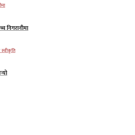
उच्च निगरानीमा
्‍यो