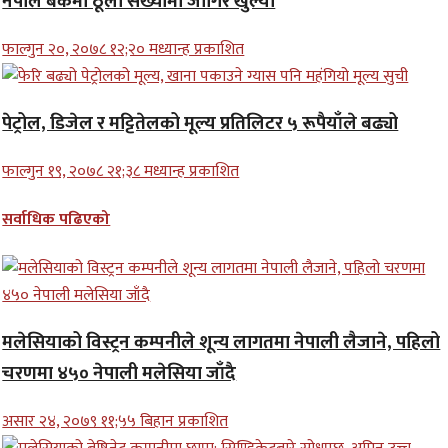
नेपाल बैंकमा ठूलो संख्यामा जागिर खुल्यो
फाल्गुन २०, २०७८ १२;२० मध्यान्ह प्रकाशित
पेट्रोल, डिजेल र मट्टितेलको मूल्य प्रतिलिटर ५ रूपैयाँले बढ्यो
फाल्गुन १९, २०७८ २१;३८ मध्यान्ह प्रकाशित
सर्वाधिक पढिएको
मलेसियाको विस्ट्रन कम्पनीले शून्य लागतमा नेपाली लैजाने, पहिलो
चरणमा ४५० नेपाली मलेसिया जाँदै
असार २४, २०७९ ११;५५ बिहान प्रकाशित