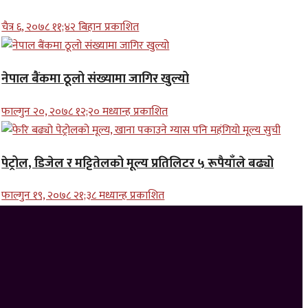
चैत्र ६, २०७८ ११;४२ बिहान प्रकाशित
नेपाल बैंकमा ठूलो संख्यामा जागिर खुल्यो
फाल्गुन २०, २०७८ १२;२० मध्यान्ह प्रकाशित
पेट्रोल, डिजेल र मट्टितेलको मूल्य प्रतिलिटर ५ रूपैयाँले बढ्यो
फाल्गुन १९, २०७८ २१;३८ मध्यान्ह प्रकाशित