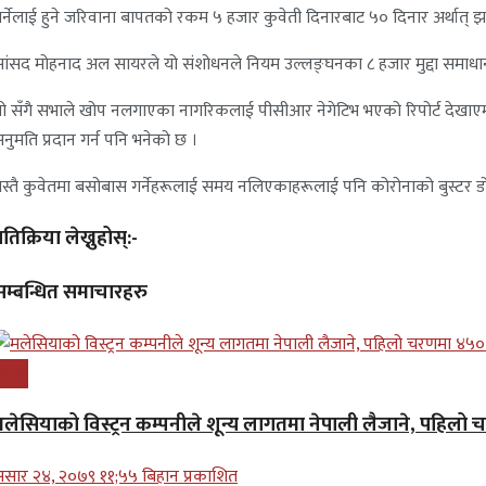
र्नेलाई हुने जरिवाना बापतको रकम ५ हजार कुवेती दिनारबाट ५० दिनार अर्थात् झण
ांसद मोहनाद अल सायरले यो संशोधनले नियम उल्लङ्घनका ८ हजार मुद्दा समाधान
ो सँगै सभाले खोप नलगाएका नागरिकलाई पीसीआर नेगेटिभ भएको रिपोर्ट देखाएमा म
नुमति प्रदान गर्न पनि भनेको छ ।
स्तै कुवेतमा बसोबास गर्नेहरूलाई समय नलिएकाहरूलाई पनि कोरोनाको बुस्टर
्रतिक्रिया लेख्नुहोस्:-
सम्बन्धित समाचारहरु
्रबास
मलेसियाको विस्ट्रन कम्पनीले शून्य लागतमा नेपाली लैजाने, पहिलो
सार २४, २०७९ ११;५५ बिहान प्रकाशित