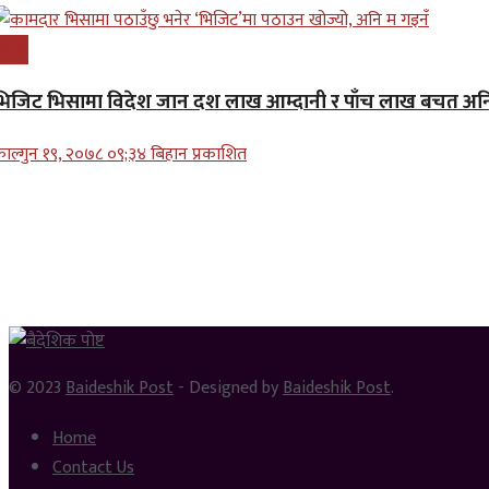
्रबास
भिजिट भिसामा विदेश जान दश लाख आम्दानी र पाँच लाख बचत अनि
ाल्गुन १९, २०७८ ०९;३४ बिहान प्रकाशित
© 2023
Baideshik Post
- Designed by
Baideshik Post
.
Home
Contact Us