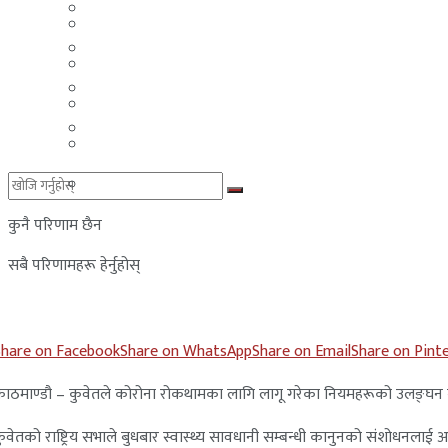
मलेसिया
बहराईन
युएई
मलेसिया
लेबनान
युएई
साउदी अरब
लेबनान
साउदी अरब
कुनै परिणाम छैन
सबै परिणामहरू हेर्नुहोस्
Share on Facebook
Share on WhatsApp
Share on Email
Share on Pint
ाठमाण्डौ – कुवेतले कोरोना रोकथामका लागि लागू गरेका नियमहरूको उलङ्घन 
ुवेतको राष्ट्रिय सभाले बुधबार स्वास्थ्य सावधानी सम्बन्धी कानुनको संशोधनलाई अ