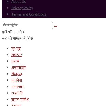
About Us
Privacy Policy
Terms and Conditions
कुनै परिणाम छैन
सबै परिणामहरू हेर्नुहोस्
गृह पृष्ठ
समाचार
प्रबास
अन्तरास्ट्रिय
खेलकुद
बिजनेश
मनोरन्जन
राजनीति
सूचना प्रबिधि