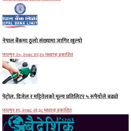
नेपाल बैंकमा ठूलो संख्यामा जागिर खुल्यो
फाल्गुन २०, २०७८ १२;२० मध्यान्ह प्रकाशित
पेट्रोल, डिजेल र मट्टितेलको मूल्य प्रतिलिटर ५ रूपैयाँले बढ्यो
फाल्गुन १९, २०७८ २१;३८ मध्यान्ह प्रकाशित