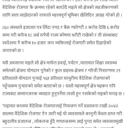
वैदेशिक रोजगार कै क्रममा रहेको बताउँदै मञ्चले सो क्षेत्रको सहजीकरणको
लागि सत्ता साझेदारको नाफाले महत्त्वपूर्ण भूमिका खेलिदिन आग्रह गरेको हो ।
८६० संस्थाले इजाजत पत्र लिँदा नगद र बैंक ग्यारेण्टी २ करोड देखि ६ करोड
सम्म गरी करिब १८ अर्ब रुपैयाँ राज्य कोषमा धरौटी राखेको र ती संस्थाबाट
स्वदेशमा नै करिब १० हजार जना व्यक्तिलाई रोजगारी समेत दिइरहेको
जनाएको छ ।
यसै अवसरमा मञ्चले सो क्षेत्र मार्फत हवाई, पर्यटन ,यातायात शिक्षा स्वास्थ्य
समेतको क्षेत्रमा योगदान पुगेको र कुल ग्राहस्थ क्षेत्रमा र गरिवी निवारणमा २९
प्रतिशतले योगदान पुर्‍याई ५६१ प्रतिशत घरधुरीमा वैदेशिक रोजगारको
पहुँचसम्म पुर्‍याएको समेत बताएको छ । यस्तो महत्त्वपूर्ण क्षेत्र भइकन पनि
राज्यबाट सम्मानजनक व्यवहार हुनुपर्नेमा त्यसो हुन नसकेको मञ्चको भनाइ छ ।
‘पञ्चायत कालमा वैदेशिक रोजगारलाई नियन्त्रण गर्ने प्रस्तावना राखी २०४२
सालमा वैदेशिक रोजगार ऐन जारी भई यो व्यवसायले कानुनी वैधता प्राप्त गरी
बहुदलीय प्रजातन्त्र , लोकतन्त्र हुँदै गणतन्त्रसम्म आई पुग्दा समेत व्यवसायमुखी