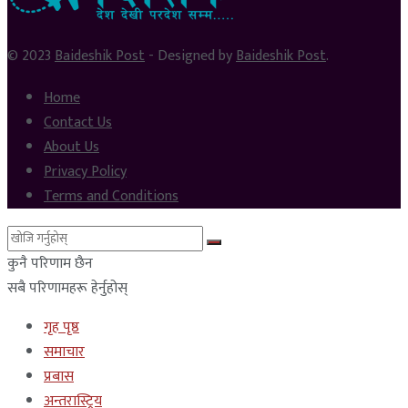
© 2023
Baideshik Post
- Designed by
Baideshik Post
.
Home
Contact Us
About Us
Privacy Policy
Terms and Conditions
कुनै परिणाम छैन
सबै परिणामहरू हेर्नुहोस्
गृह पृष्ठ
समाचार
प्रबास
अन्तरास्ट्रिय