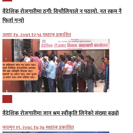
वैदेशिक रोजगारीमा ठगी: विचौलियाले न पठायो, नत रकम नै
फिर्ता गर्‍यो
असार १४, २०७९ १२;५६ मध्यान्ह प्रकाशित
प्रबास
वैदेशिक रोजगारीमा जान श्रम स्वीकृति लिनेको संख्या बढ्याे
फाल्गुन १९, २०७८ १४;३७ मध्यान्ह प्रकाशित