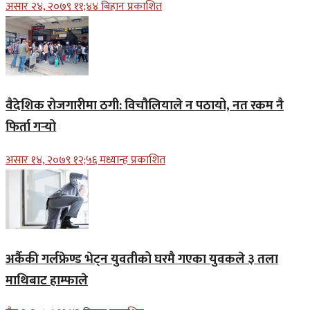
असार २४, २०७९ ११;४४ बिहान प्रकाशित
वैदेशिक रोजगारीमा ठगी: विचौलियाले न पठायो, नत रकम नै
फिर्ता गर्‍यो
असार १४, २०७९ १२;५६ मध्यान्ह प्रकाशित
अर्कैकी गर्लफ्रेण्ड भेट्न युवतीको घरमै गएका युवकले ३ तला
माथिबाट हाम्फाले