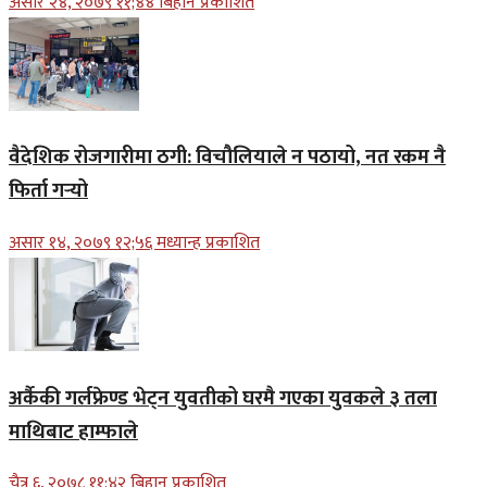
असार २४, २०७९ ११;४४ बिहान प्रकाशित
वैदेशिक रोजगारीमा ठगी: विचौलियाले न पठायो, नत रकम नै
फिर्ता गर्‍यो
असार १४, २०७९ १२;५६ मध्यान्ह प्रकाशित
अर्कैकी गर्लफ्रेण्ड भेट्न युवतीको घरमै गएका युवकले ३ तला
माथिबाट हाम्फाले
चैत्र ६, २०७८ ११;४२ बिहान प्रकाशित