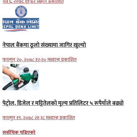
चैत्र ६, २०७८ ११;४२ बिहान प्रकाशित
नेपाल बैंकमा ठूलो संख्यामा जागिर खुल्यो
फाल्गुन २०, २०७८ १२;२० मध्यान्ह प्रकाशित
पेट्रोल, डिजेल र मट्टितेलको मूल्य प्रतिलिटर ५ रूपैयाँले बढ्यो
फाल्गुन १९, २०७८ २१;३८ मध्यान्ह प्रकाशित
सर्वाधिक पढिएको