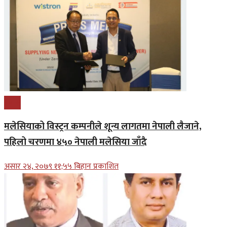
प्रबास
मलेसियाको विस्ट्रन कम्पनीले शून्य लागतमा नेपाली लैजाने,
पहिलो चरणमा ४५० नेपाली मलेसिया जाँदै
असार २४, २०७९ ११;५५ बिहान प्रकाशित