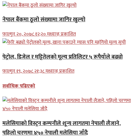
नेपाल बैंकमा ठूलो संख्यामा जागिर खुल्यो
फाल्गुन २०, २०७८ १२;२० मध्यान्ह प्रकाशित
पेट्रोल, डिजेल र मट्टितेलको मूल्य प्रतिलिटर ५ रूपैयाँले बढ्यो
फाल्गुन १९, २०७८ २१;३८ मध्यान्ह प्रकाशित
सर्वाधिक पढिएको
मलेसियाको विस्ट्रन कम्पनीले शून्य लागतमा नेपाली लैजाने,
पहिलो चरणमा ४५० नेपाली मलेसिया जाँदै