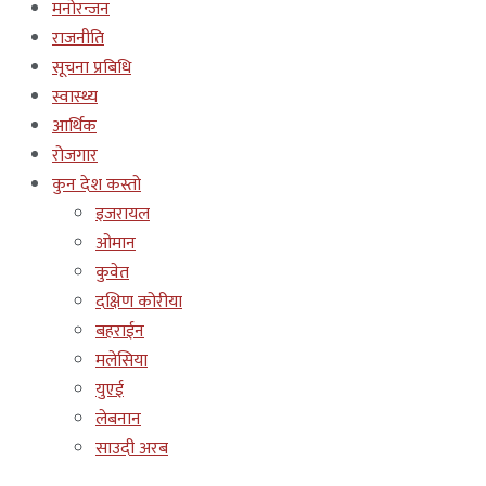
मनोरन्जन
राजनीति
सूचना प्रबिधि
स्वास्थ्य
आर्थिक
रोजगार
कुन देश कस्तो
इजरायल
ओमान
कुवेत
दक्षिण कोरीया
बहराईन
मलेसिया
युएई
लेबनान
साउदी अरब