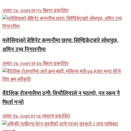
असार २४, २०७९ ११;५५ बिहान प्रकाशित
मलेसियाको बेष्टिनेट कम्पनीमा छापा: सिण्डिकेटबारे सोधपुछ,
अमिन उच्च निगरानीमा
असार २४, २०७९ ११;४४ बिहान प्रकाशित
वैदेशिक रोजगारीमा ठगी: विचौलियाले न पठायो, नत रकम नै
फिर्ता गर्‍यो
असार १४, २०७९ १२;५६ मध्यान्ह प्रकाशित