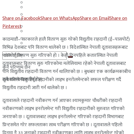
मलेसिया
बहराईन
युएई
Share on Facebook
Share on WhatsApp
Share on Email
Share on
मलेसिया
Pinterest
लेबनान
युएई
साउदी अरब
काठमाडौं– सरकारले हालै वितरण सुरु गरेको विद्युतीय राहदानी (ई–पासपोर्ट)
लेबनान
विभिन्न देशबाट पनि वितरण थालेको छ । विदेशस्थित नेपाली दूतावासहरूबाट
पासपोर्ट वितरण सुरु गरिएको हो । केही दिनपहिले कतारस्थित नेपाली
साउदी अरब
दूतावासबाट वितरण सुरु गरिएकोमा मलेसियामा रहेको नेपाली दूतावासबाट
कुनै परिणाम छैन
पनि विद्युतीय राहदानी वितरण गर्न थालिएको छ । बुधबार एक कार्यक्रमकाबीच
सबै परिणामहरू हेर्नुहोस्
दूतावासले विद्युतीय राहदानीको लाइभ इनरोलमेन्टको सफल परीक्षण गर्दै
विद्युतीय राहदानी जारी गर्न थालेको छ ।
दूतावासले राहदानी नवीकरण गर्न आएका श्यामकुमार चौधरीको राहदानी
नवीकरणको लाइभ इनरोलमेन्ट गरी विद्युतीय राहदानीको सुरुवात गरिएको
जनाएको छ । दूतावासबाट लाइभ इनरोलमेन्ट गरिएको राहदानी विभागबाट
प्रिन्टसमेत गरेर सफलताका साथ परीक्षण गरिएको छ । दूतावासले पहिलो
दिनमा नै ३३ जनाको राहदानी नवीकरणका लागि लाइभ इनरोलमेन्ट गरेको