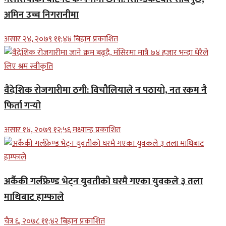
अमिन उच्च निगरानीमा
असार २४, २०७९ ११;४४ बिहान प्रकाशित
वैदेशिक रोजगारीमा ठगी: विचौलियाले न पठायो, नत रकम नै
फिर्ता गर्‍यो
असार १४, २०७९ १२;५६ मध्यान्ह प्रकाशित
अर्कैकी गर्लफ्रेण्ड भेट्न युवतीको घरमै गएका युवकले ३ तला
माथिबाट हाम्फाले
चैत्र ६, २०७८ ११;४२ बिहान प्रकाशित