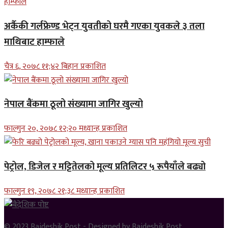
अर्कैकी गर्लफ्रेण्ड भेट्न युवतीको घरमै गएका युवकले ३ तला
माथिबाट हाम्फाले
चैत्र ६, २०७८ ११;४२ बिहान प्रकाशित
नेपाल बैंकमा ठूलो संख्यामा जागिर खुल्यो
फाल्गुन २०, २०७८ १२;२० मध्यान्ह प्रकाशित
पेट्रोल, डिजेल र मट्टितेलको मूल्य प्रतिलिटर ५ रूपैयाँले बढ्यो
फाल्गुन १९, २०७८ २१;३८ मध्यान्ह प्रकाशित
© 2023
Baideshik Post
- Designed by
Baideshik Post
.