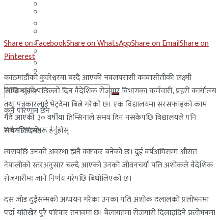
मलेसिया
बहराईन
युएई
मलेसिया
Share on Facebook
Share on WhatsApp
Share on Email
Share on
लेबनान
युएई
Pinterest
साउदी अरब
लेबनान
काठमाडौंको कुलेश्वरमा बस्दै आएकी नवलपरासी कावासोतीकी लक्ष्मी
तिम्सिनाको पछिल्लो दिन वैदेशिक रोजगार विभागका कर्मचारी, प्रहरी कार्यालय
साउदी अरब
तथा पत्रकारलाई भेट्दैमा बित्ने गरेको छ। एक विद्यालयमा सरसफाइको काम
कुनै परिणाम छैन
गर्दै आएकी ३० वर्षीया तिम्सिनाले समय दिन नसकेपछि विद्यालयले पनि
सबै परिणामहरू हेर्नुहोस्
निकालिदियो।
त्यसपछि उनको अवस्था झनै कष्टकर बनेको छ। दुई वर्षअघिसम्म औसत
नेपालीको स्तरअनुसार चल्दै आएको उनको जीवनचर्या पति अशोकले वैदेशिक
रोजगारीमा जाने निर्णय गरेपछि बिथोलिएको छ।
दस जोड दुईसम्मको अध्ययन गरेका उनका पति अशोक दलालको प्रलोभनमा
पर्दा यतिखेर पुरै परिवार तनावमा छ। बेलायतमा रोजगारी दिलाइदिने प्रलोभनमा