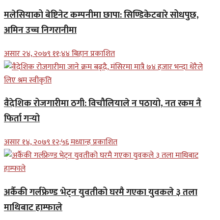
मलेसियाको बेष्टिनेट कम्पनीमा छापा: सिण्डिकेटबारे सोधपुछ,
अमिन उच्च निगरानीमा
असार २४, २०७९ ११;४४ बिहान प्रकाशित
वैदेशिक रोजगारीमा ठगी: विचौलियाले न पठायो, नत रकम नै
फिर्ता गर्‍यो
असार १४, २०७९ १२;५६ मध्यान्ह प्रकाशित
अर्कैकी गर्लफ्रेण्ड भेट्न युवतीको घरमै गएका युवकले ३ तला
माथिबाट हाम्फाले