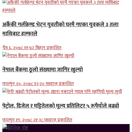
अर्कैकी गर्लफ्रेण्ड भेट्न युवतीको घरमै गएका युवकले ३ तला
माथिबाट हाम्फाले
चैत्र ६, २०७८ ११;४२ बिहान प्रकाशित
नेपाल बैंकमा ठूलो संख्यामा जागिर खुल्यो
फाल्गुन २०, २०७८ १२;२० मध्यान्ह प्रकाशित
पेट्रोल, डिजेल र मट्टितेलको मूल्य प्रतिलिटर ५ रूपैयाँले बढ्यो
फाल्गुन १९, २०७८ २१;३८ मध्यान्ह प्रकाशित