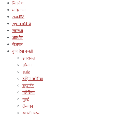
बिजनेश
मनोरन्जन
राजनीति
सूचना प्रबिधि
स्वास्थ्य
आर्थिक
रोजगार
कुन देश कस्तो
इजरायल
ओमान
कुवेत
दक्षिण कोरीया
बहराईन
मलेसिया
युएई
लेबनान
साउदी अरब