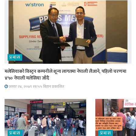
प्रबास
मलेसियाको विस्ट्रन कम्पनीले शून्य लागतमा नेपाली लैजाने, पहिलो चरणमा
४५० नेपाली मलेसिया जाँदै
असार २४, २०७९ ११;५५ बिहान प्रकाशित
प्रबास
प्रबास