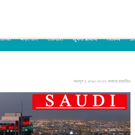
िजनेश
मनोरन्जन
राजनीति
सूचना प्रबिधि
स्वास्थ्य
आर
फाल्गुन ३, २०७८ २०;५५ मध्यान्ह प्रकाशित