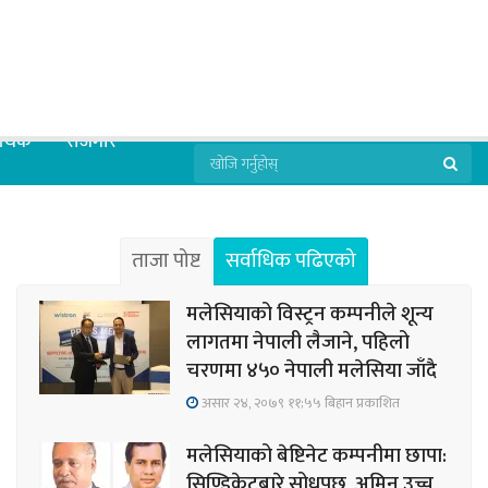
्थिक
रोजगार
ताजा पोष्ट
सर्वाधिक पढिएको
मलेसियाको विस्ट्रन कम्पनीले शून्य
लागतमा नेपाली लैजाने, पहिलो
चरणमा ४५० नेपाली मलेसिया जाँदै
असार २४, २०७९ ११;५५ बिहान प्रकाशित
मलेसियाको बेष्टिनेट कम्पनीमा छापा:
सिण्डिकेटबारे सोधपुछ, अमिन उच्च