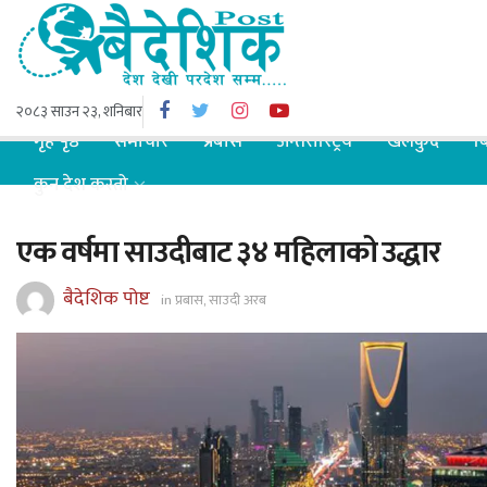
२०८३ साउन २३, शनिबार
गृह पृष्ठ
समाचार
प्रबास
अन्तरास्ट्रिय
खेलकुद
ब
कुन देश कस्तो
एक वर्षमा साउदीबाट ३४ महिलाको उद्धार
बैदेशिक पोष्ट
in
प्रबास
,
साउदी अरब