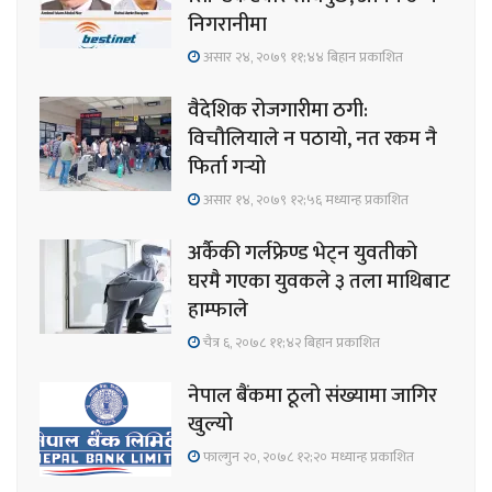
निगरानीमा
असार २४, २०७९ ११;४४ बिहान प्रकाशित
वैदेशिक रोजगारीमा ठगी:
विचौलियाले न पठायो, नत रकम नै
फिर्ता गर्‍यो
असार १४, २०७९ १२;५६ मध्यान्ह प्रकाशित
अर्कैकी गर्लफ्रेण्ड भेट्न युवतीको
घरमै गएका युवकले ३ तला माथिबाट
हाम्फाले
चैत्र ६, २०७८ ११;४२ बिहान प्रकाशित
नेपाल बैंकमा ठूलो संख्यामा जागिर
खुल्यो
फाल्गुन २०, २०७८ १२;२० मध्यान्ह प्रकाशित