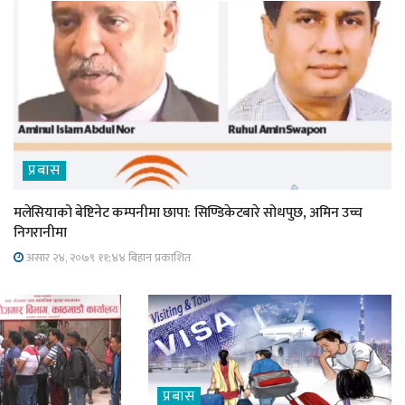
प्रबास
मलेसियाको बेष्टिनेट कम्पनीमा छापा: सिण्डिकेटबारे सोधपुछ, अमिन उच्च
निगरानीमा
असार २४, २०७९ ११;४४ बिहान प्रकाशित
प्रबास