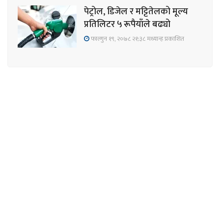
पेट्रोल, डिजेल र मट्टितेलको मूल्य
प्रतिलिटर ५ रूपैयाँले बढ्यो
फाल्गुन १९, २०७८ २१;३८ मध्यान्ह प्रकाशित