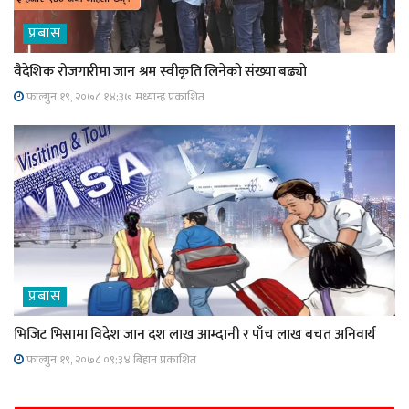
प्रबास
वैदेशिक रोजगारीमा जान श्रम स्वीकृति लिनेको संख्या बढ्याे
फाल्गुन १९, २०७८ १४;३७ मध्यान्ह प्रकाशित
प्रबास
भिजिट भिसामा विदेश जान दश लाख आम्दानी र पाँच लाख बचत अनिवार्य
फाल्गुन १९, २०७८ ०९;३४ बिहान प्रकाशित