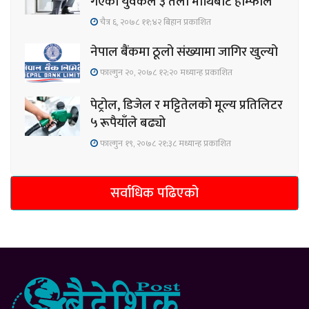
गएका युवकले ३ तला माथिबाट हाम्फाले
चैत्र ६, २०७८ ११;४२ बिहान प्रकाशित
नेपाल बैंकमा ठूलो संख्यामा जागिर खुल्यो
फाल्गुन २०, २०७८ १२;२० मध्यान्ह प्रकाशित
पेट्रोल, डिजेल र मट्टितेलको मूल्य प्रतिलिटर
५ रूपैयाँले बढ्यो
फाल्गुन १९, २०७८ २१;३८ मध्यान्ह प्रकाशित
सर्वाधिक पढिएको