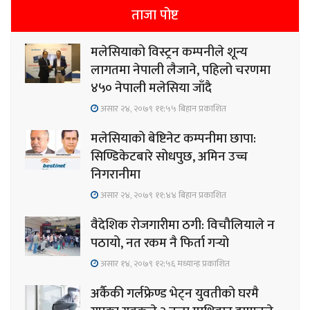
ताजा पोष्ट
मलेसियाको विस्ट्रन कम्पनीले शून्य
लागतमा नेपाली लैजाने, पहिलो चरणमा
४५० नेपाली मलेसिया जाँदै
असार २४, २०७९ ११;५५ बिहान प्रकाशित
मलेसियाको बेष्टिनेट कम्पनीमा छापा:
सिण्डिकेटबारे सोधपुछ, अमिन उच्च
निगरानीमा
असार २४, २०७९ ११;४४ बिहान प्रकाशित
वैदेशिक रोजगारीमा ठगी: विचौलियाले न
पठायो, नत रकम नै फिर्ता गर्‍यो
असार १४, २०७९ १२;५६ मध्यान्ह प्रकाशित
अर्कैकी गर्लफ्रेण्ड भेट्न युवतीको घरमै