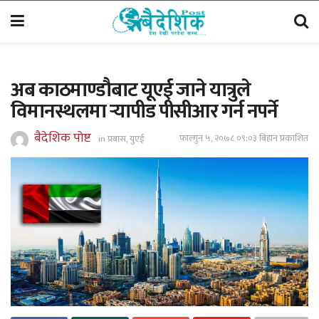
अब काठमाण्डौबाट यूएई जाने यात्रुले
विमानस्थलमा र्‍यापीड पीसीआर गर्न नपर्ने
बैदेशिक पोष्ट
फाल्गुन ५, २०७८ ०९;०३ बिहान प्रकाशित
in
प्रबास
,
युएई