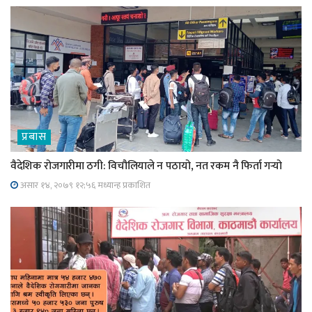
प्रबास
वैदेशिक रोजगारीमा ठगी: विचौलियाले न पठायो, नत रकम नै फिर्ता गर्‍यो
असार १४, २०७९ १२;५६ मध्यान्ह प्रकाशित