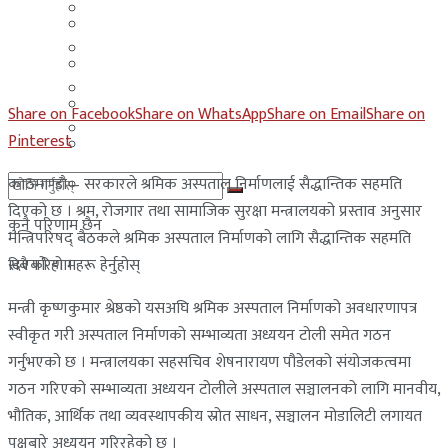
मलेसिया
बहराईन
युएई
मलेसिया
लेबनान
युएई
Share on Facebook
Share on WhatsApp
Share on Email
Share on
साउदी अरब
Pinterest
लेबनान
काठमाण्डाै – सरकारले श्रमिक अस्पताल निर्माणलाई सैद्धान्तिक सहमति
साउदी अरब
दिएको छ । श्रम, रोजगार तथा सामाजिक सुरक्षा मन्त्रालयको प्रस्ताव अनुसार
कुनै परिणाम छैन
मन्त्रिपरिषद् बैठकले श्रमिक अस्पताल निर्माणको लागि सैद्धान्तिक सहमति
दिएको हो ।
सबै परिणामहरू हेर्नुहोस्
मन्त्री कृष्णकुमार श्रेष्ठको यसअघि श्रमिक अस्पताल निर्माणको अवधारणापत्र
स्वीकृत गरी अस्पताल निर्माणको सम्भाव्यता अध्ययन टोली समेत गठन
गर्नुभएको छ । मन्त्रालयका सहसचिव शेषनारायण पौडेलको संयोजकत्वमा
गठन गरिएको सम्भाव्यता अध्ययन टोलीले अस्पताल सञ्चालनको लागि मानवीय,
भौतिक, आर्थिक तथा व्यवस्थापकीय स्रोत साधन, सञ्चालन मोडालिटी लगायत
पक्षबारे अध्ययन गरिरहेको छ ।