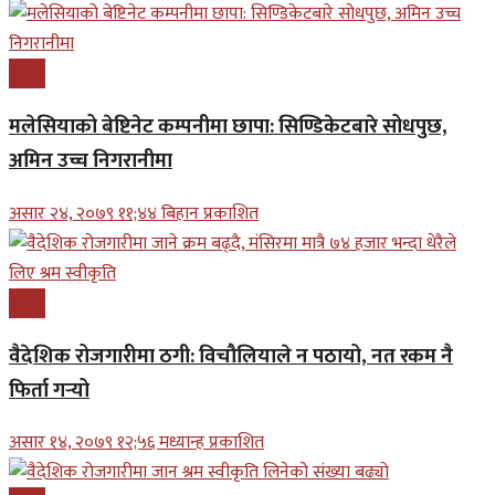
प्रबास
मलेसियाको बेष्टिनेट कम्पनीमा छापा: सिण्डिकेटबारे सोधपुछ,
अमिन उच्च निगरानीमा
असार २४, २०७९ ११;४४ बिहान प्रकाशित
प्रबास
वैदेशिक रोजगारीमा ठगी: विचौलियाले न पठायो, नत रकम नै
फिर्ता गर्‍यो
असार १४, २०७९ १२;५६ मध्यान्ह प्रकाशित