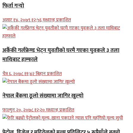
फिर्ता गर्‍यो
असार १४, २०७९ १२;५६ मध्यान्ह प्रकाशित
अर्कैकी गर्लफ्रेण्ड भेट्न युवतीको घरमै गएका युवकले ३ तला
माथिबाट हाम्फाले
चैत्र ६, २०७८ ११;४२ बिहान प्रकाशित
नेपाल बैंकमा ठूलो संख्यामा जागिर खुल्यो
फाल्गुन २०, २०७८ १२;२० मध्यान्ह प्रकाशित
पेट्रोल, डिजेल र मट्टितेलको मूल्य प्रतिलिटर ५ रूपैयाँले बढ्यो