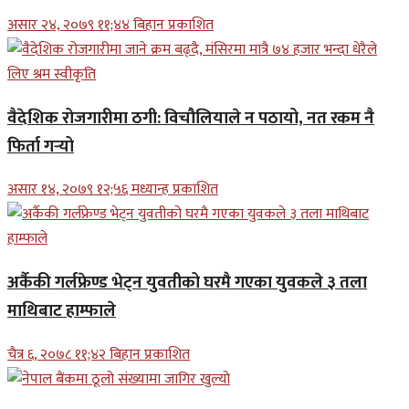
असार २४, २०७९ ११;४४ बिहान प्रकाशित
वैदेशिक रोजगारीमा ठगी: विचौलियाले न पठायो, नत रकम नै
फिर्ता गर्‍यो
असार १४, २०७९ १२;५६ मध्यान्ह प्रकाशित
अर्कैकी गर्लफ्रेण्ड भेट्न युवतीको घरमै गएका युवकले ३ तला
माथिबाट हाम्फाले
चैत्र ६, २०७८ ११;४२ बिहान प्रकाशित