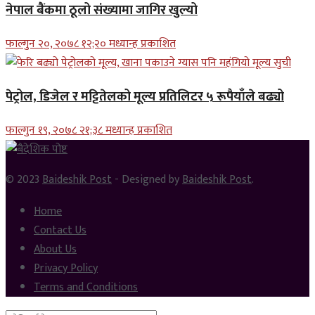
नेपाल बैंकमा ठूलो संख्यामा जागिर खुल्यो
फाल्गुन २०, २०७८ १२;२० मध्यान्ह प्रकाशित
पेट्रोल, डिजेल र मट्टितेलको मूल्य प्रतिलिटर ५ रूपैयाँले बढ्यो
फाल्गुन १९, २०७८ २१;३८ मध्यान्ह प्रकाशित
© 2023
Baideshik Post
- Designed by
Baideshik Post
.
Home
Contact Us
About Us
Privacy Policy
Terms and Conditions