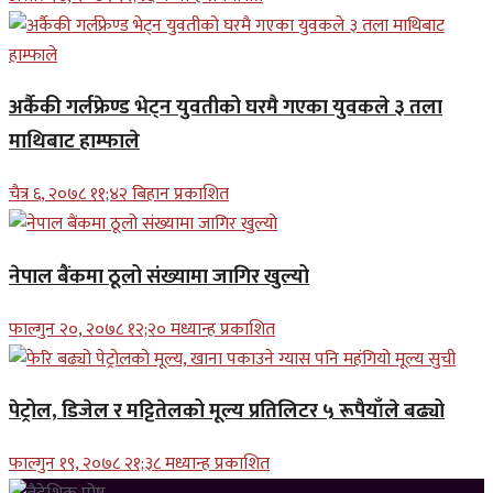
अर्कैकी गर्लफ्रेण्ड भेट्न युवतीको घरमै गएका युवकले ३ तला
माथिबाट हाम्फाले
चैत्र ६, २०७८ ११;४२ बिहान प्रकाशित
नेपाल बैंकमा ठूलो संख्यामा जागिर खुल्यो
फाल्गुन २०, २०७८ १२;२० मध्यान्ह प्रकाशित
पेट्रोल, डिजेल र मट्टितेलको मूल्य प्रतिलिटर ५ रूपैयाँले बढ्यो
फाल्गुन १९, २०७८ २१;३८ मध्यान्ह प्रकाशित