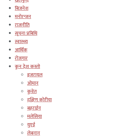
खेलकुद
बिजनेश
मनोरन्जन
राजनीति
सूचना प्रबिधि
स्वास्थ्य
आर्थिक
रोजगार
कुन देश कस्तो
इजरायल
ओमान
कुवेत
दक्षिण कोरीया
बहराईन
मलेसिया
युएई
लेबनान