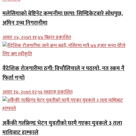
मलेसियाको बेष्टिनेट कम्पनीमा छापा: सिण्डिकेटबारे सोधपुछ,
अमिन उच्च निगरानीमा
असार २४, २०७९ ११;४४ बिहान प्रकाशित
वैदेशिक रोजगारीमा ठगी: विचौलियाले न पठायो, नत रकम नै
फिर्ता गर्‍यो
असार १४, २०७९ १२;५६ मध्यान्ह प्रकाशित
अर्कैकी गर्लफ्रेण्ड भेट्न युवतीको घरमै गएका युवकले ३ तला
माथिबाट हाम्फाले