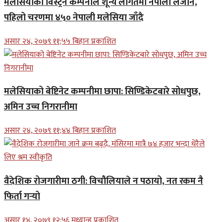
मलेसियाको विस्ट्रन कम्पनीले शून्य लागतमा नेपाली लैजाने,
पहिलो चरणमा ४५० नेपाली मलेसिया जाँदै
असार २४, २०७९ ११;५५ बिहान प्रकाशित
मलेसियाको बेष्टिनेट कम्पनीमा छापा: सिण्डिकेटबारे सोधपुछ,
अमिन उच्च निगरानीमा
असार २४, २०७९ ११;४४ बिहान प्रकाशित
वैदेशिक रोजगारीमा ठगी: विचौलियाले न पठायो, नत रकम नै
फिर्ता गर्‍यो
असार १४, २०७९ १२;५६ मध्यान्ह प्रकाशित