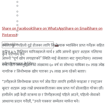
मलेसिया
बहराईन
युएई
मलेसिया
लेबनान
युएई
Share on Facebook
Share on WhatsApp
Share on Email
Share on
साउदी अरब
लेबनान
Pinterest
साउदी अरब
क्वालाम्पुर- पहिलो दुई डोजका लागि सिनोभ्याक भ्याक्सिन प्राप्त गर्नेहरू सहित
करिब ४.५ मिलियन मानिसहरूले मार्च १ अघि आफ्नो बुस्टर शटहरू नलिएमा
कुनै परिणाम छैन
आफ्नो “पूर्ण खोप लगाइएको” स्थिति माई सेजतारा बाट गुमाउनेछन्। स्वास्थ्य
सबै परिणामहरू हेर्नुहोस्
मन्त्री खैरी जमालुद्दिनले यो संख्यामा ६० वर्ष वा सोभन्दा माथिका १० लाख ज्येष्ठ
नागरिक र सिनोभ्याक खोप पाएका ३५ लाख अन्य रहेको बताए।
“उनीहरूले सिनोभ्याक प्राप्त गर्न जोड दिए तापनि हामीले फाइजर र एस्ट्राजन
बूस्टर शटहरू अझ राम्रो प्रभावकारिताका साथ प्राप्त गर्न प्रोत्साहित गरेका छौं।
हामीसँग अझै केही स्टकमा छ र तिनीहरूलाई पहिले आउने, पहिलो-सेवाको
आधारमा प्रदान गर्नेछौं, “उनले पत्रकार सम्मेलन मार्फत भने।