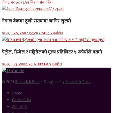
चैत्र ६, २०७८ ११;४२ बिहान प्रकाशित
नेपाल बैंकमा ठूलो संख्यामा जागिर खुल्यो
फाल्गुन २०, २०७८ १२;२० मध्यान्ह प्रकाशित
पेट्रोल, डिजेल र मट्टितेलको मूल्य प्रतिलिटर ५ रूपैयाँले बढ्यो
फाल्गुन १९, २०७८ २१;३८ मध्यान्ह प्रकाशित
© 2023
Baideshik Post
- Designed by
Baideshik Post
.
Home
Contact Us
About Us