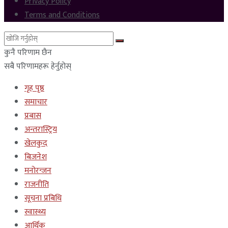
Privacy Policy
Terms and Conditions
कुनै परिणाम छैन
सबै परिणामहरू हेर्नुहोस्
गृह पृष्ठ
समाचार
प्रबास
अन्तरास्ट्रिय
खेलकुद
बिजनेश
मनोरन्जन
राजनीति
सूचना प्रबिधि
स्वास्थ्य
आर्थिक