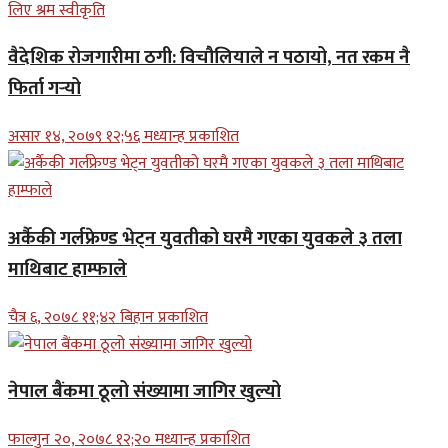
वैदेशिक रोजगारीमा ठगी: विचौलियाले न पठायो, नत रकम नै
फिर्ता गर्‍यो
असार १४, २०७९ १२;५६ मध्यान्ह प्रकाशित
अर्कैकी गर्लफ्रेण्ड भेट्न युवतीको घरमै गएका युवकले ३ तला
माथिबाट हाम्फाले
चैत्र ६, २०७८ ११;४२ बिहान प्रकाशित
नेपाल बैंकमा ठूलो संख्यामा जागिर खुल्यो
फाल्गुन २०, २०७८ १२;२० मध्यान्ह प्रकाशित