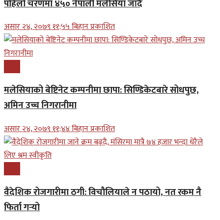
पहिलो चरणमा ४५० नेपाली मलेसिया जाँदै
असार २४, २०७९ ११;५५ बिहान प्रकाशित
प्रबास
मलेसियाको बेष्टिनेट कम्पनीमा छापा: सिण्डिकेटबारे सोधपुछ,
अमिन उच्च निगरानीमा
असार २४, २०७९ ११;४४ बिहान प्रकाशित
प्रबास
वैदेशिक रोजगारीमा ठगी: विचौलियाले न पठायो, नत रकम नै
फिर्ता गर्‍यो