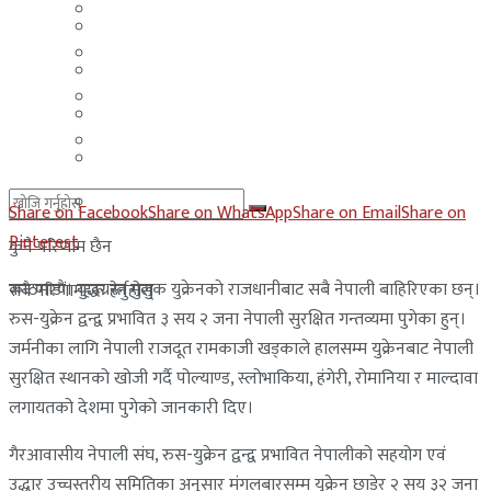
मलेसिया
बहराईन
युएई
मलेसिया
लेबनान
युएई
साउदी अरब
लेबनान
साउदी अरब
Share on Facebook
Share on WhatsApp
Share on Email
Share on
Pinterest
कुनै परिणाम छैन
काठमाडाैं। युद्धग्रस्त मुलुक युक्रेनकाे राजधानीबाट सबै नेपाली बाहिरिएका छन्।
सबै परिणामहरू हेर्नुहोस्
रुस-युक्रेन द्वन्द्व प्रभावित ३ सय २ जना नेपाली सुरक्षित गन्तव्यमा पुगेका हुन्।
जर्मनीका लागि नेपाली राजदूत रामकाजी खड्काले हालसम्म युक्रेनबाट नेपाली
सुरक्षित स्थानको खोजी गर्दै पोल्याण्ड, स्लोभाकिया, हंगेरी, रोमानिया र माल्दावा
लगायतको देशमा पुगेको जानकारी दिए।
गैरआवासीय नेपाली संघ, रुस-युक्रेन द्वन्द्व प्रभावित नेपालीको सहयोग एवं
उद्धार उच्चस्तरीय समितिका अनुसार मंगलबारसम्म युक्रेन छाडेर २ सय ३२ जना