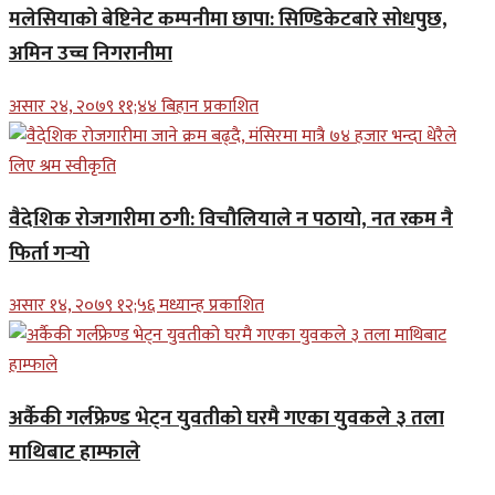
मलेसियाको बेष्टिनेट कम्पनीमा छापा: सिण्डिकेटबारे सोधपुछ,
अमिन उच्च निगरानीमा
असार २४, २०७९ ११;४४ बिहान प्रकाशित
वैदेशिक रोजगारीमा ठगी: विचौलियाले न पठायो, नत रकम नै
फिर्ता गर्‍यो
असार १४, २०७९ १२;५६ मध्यान्ह प्रकाशित
अर्कैकी गर्लफ्रेण्ड भेट्न युवतीको घरमै गएका युवकले ३ तला
माथिबाट हाम्फाले