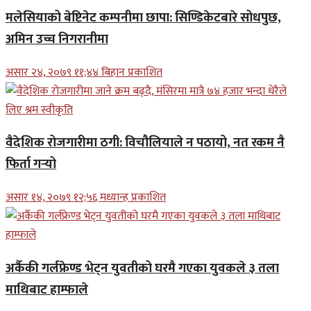
मलेसियाको बेष्टिनेट कम्पनीमा छापा: सिण्डिकेटबारे सोधपुछ,
अमिन उच्च निगरानीमा
असार २४, २०७९ ११;४४ बिहान प्रकाशित
वैदेशिक रोजगारीमा ठगी: विचौलियाले न पठायो, नत रकम नै
फिर्ता गर्‍यो
असार १४, २०७९ १२;५६ मध्यान्ह प्रकाशित
अर्कैकी गर्लफ्रेण्ड भेट्न युवतीको घरमै गएका युवकले ३ तला
माथिबाट हाम्फाले