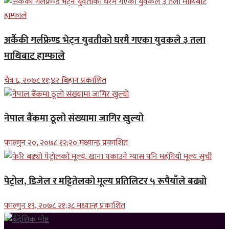
अर्कैकी गर्लफ्रेण्ड भेट्न युवतीको घरमै गएका युवकले ३ तला
माथिबाट हाम्फाले
चैत्र ६, २०७८ ११;४२ बिहान प्रकाशित
नेपाल बैंकमा ठूलो संख्यामा जागिर खुल्यो
फाल्गुन २०, २०७८ १२;२० मध्यान्ह प्रकाशित
पेट्रोल, डिजेल र मट्टितेलको मूल्य प्रतिलिटर ५ रूपैयाँले बढ्यो
फाल्गुन १९, २०७८ २१;३८ मध्यान्ह प्रकाशित