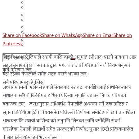
मलेसिया
बहराईन
युएई
मलेसिया
लेबनान
युएई
Share on Facebook
Share on WhatsApp
Share on Email
Share on
साउदी अरब
Pinterest
लेबनान
सिड्नी — अस्ट्रेलियाले स्थायी बासिन्दाको अनुमति (पीआर) पाउने प्रावधान अझ
साउदी अरब
सहज बनाएको छ । सरकारद्वारा मंगलबार जारी गरिएको नयाँ नियमअनुसार
कुनै परिणाम छैन
यहाँ रहेका नेपालीले समेत राहत पाउने भएका छन् ।
सबै परिणामहरू हेर्नुहोस्
अध्यागमनमन्त्री एलेक्स हकले मंगलबार २२ वटा कार्यक्षेत्रलाई प्राथमिकताका
आधारमा छरितो किसिमबाट भिसा प्रक्रिया अगाडि बढाउने निर्णय गरिएको
बताएका छन् । जसअनुसार अधिकांश नेपालीले अध्ययन गर्ने एकाउन्टिङ र
सूचना प्रविधि(आईटी) विषयसमेत पछिल्लो निर्णयमा समेटिएको छ । उच्चशिक्षा
अध्ययनपछि स्थायी बासिन्दाको अनुमति लिनका लागि वर्षौंदेखि संघर्ष
गरिरहेका नेपाली विद्यार्थी समेत सरकारको निर्णयअनुसार छिटो प्रक्रियामार्फत
पीआर लिन योग्य हुने भएका छन् ।