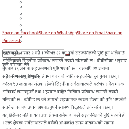
मलेसिया
बहराईन
युएई
मलेसिया
लेबनान
युएई
Share on Facebook
Share on WhatsApp
Share on Email
Share on
साउदी अरब
Pinterest
लेबनान
काठमाडौं, असार ९ गते ।
कोभिड १९ का नयाँ सङ्क्रमितको पुष्टि हुन थालेपछि
साउदी अरब
अष्ट्रेलियाको सिड्नीमा प्रतिबन्ध लगाउने तयारी गरिएको छ । बीबीसीका अनुसार
कुनै परिणाम छैन
बुधबार १६ जनामा सङ्क्रमणको पुष्टि भएको छ । यसअघि २१ जनामा
सङ्क्रमणको पुष्टि भएकै क्षेत्रमा थप नयाँ ब्यक्ति सङ्क्रमित हुन पुगेका छन् ।
सबै परिणामहरू हेर्नुहोस्
करिब ५३ लाख जनसंख्या रहेको सिड्नीमा सर्वसाधारणले घरभित्र समेत मास्क
अनिवार्य लगाउनुपर्ने तथा शहरबाट बाहिर निस्किन प्रतिबन्ध लगाउने तयारी
गरिएको छ । कोभिड १९ को अत्यन्तै सङ्क्रामक स्वरुप ‘डेल्टा’को पुष्टि भएकोले
सतर्कताका थप उपाय अपनाउनुपर्ने स्वास्थ्यविद्हरुले तर्क गरेका छन् ।
गत् डिसेम्बर महिना यता उक्त क्षेत्रमा सबैभन्दा बढी सङ्क्रमितको पुष्टि भएको हो
। उक्त क्षेत्रका सर्वसाधारणले वर्षको अधिकांश समय प्रतिबन्धको सामना