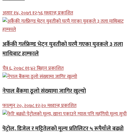
असार १४, २०७९ १२;५६ मध्यान्ह प्रकाशित
अर्कैकी गर्लफ्रेण्ड भेट्न युवतीको घरमै गएका युवकले ३ तला
माथिबाट हाम्फाले
चैत्र ६, २०७८ ११;४२ बिहान प्रकाशित
नेपाल बैंकमा ठूलो संख्यामा जागिर खुल्यो
फाल्गुन २०, २०७८ १२;२० मध्यान्ह प्रकाशित
पेट्रोल, डिजेल र मट्टितेलको मूल्य प्रतिलिटर ५ रूपैयाँले बढ्यो