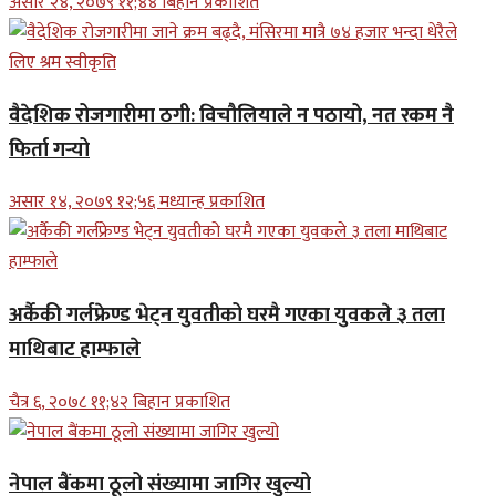
असार २४, २०७९ ११;४४ बिहान प्रकाशित
वैदेशिक रोजगारीमा ठगी: विचौलियाले न पठायो, नत रकम नै
फिर्ता गर्‍यो
असार १४, २०७९ १२;५६ मध्यान्ह प्रकाशित
अर्कैकी गर्लफ्रेण्ड भेट्न युवतीको घरमै गएका युवकले ३ तला
माथिबाट हाम्फाले
चैत्र ६, २०७८ ११;४२ बिहान प्रकाशित
नेपाल बैंकमा ठूलो संख्यामा जागिर खुल्यो