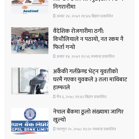
निगरानीमा
असार २४, २०७९ ११;४४ बिहान प्रकाशित
वैदेशिक रोजगारीमा ठगी:
विचौलियाले न पठायो, नत रकम नै
फिर्ता गर्‍यो
असार १४, २०७९ १२;५६ मध्यान्ह प्रकाशित
अर्कैकी गर्लफ्रेण्ड भेट्न युवतीको
घरमै गएका युवकले ३ तला माथिबाट
हाम्फाले
चैत्र ६, २०७८ ११;४२ बिहान प्रकाशित
नेपाल बैंकमा ठूलो संख्यामा जागिर
खुल्यो
फाल्गुन २०, २०७८ १२;२० मध्यान्ह प्रकाशित