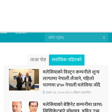
्थिक
रोजगार
ताजा पोष्ट
सर्वाधिक पढिएको
मलेसियाको विस्ट्रन कम्पनीले शून्य
लागतमा नेपाली लैजाने, पहिलो
चरणमा ४५० नेपाली मलेसिया जाँदै
असार २४, २०७९ ११;५५ बिहान प्रकाशित
मलेसियाको बेष्टिनेट कम्पनीमा छापा:
सिण्डिकेटबारे सोधपुछ, अमिन उच्च