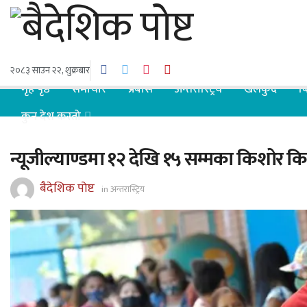
२०८३ साउन २२, शुक्रबार
गृह पृष्ठ
समाचार
प्रबास
अन्तरास्ट्रिय
खेलकुद
ब
कुन देश कस्तो
न्यूजील्याण्डमा १२ देखि १५ सम्मका किशोर 
बैदेशिक पोष्ट
in
अन्तरास्ट्रिय