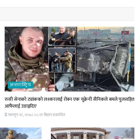
अन्तरास्ट्रिय
रुसी सेनाको ट्यांकको लश्करलाई रोक्न एक युक्रेनी सैनिकले बमले पुलसहित
आफैंलाई उडाइदिए
फाल्गुन १८, २०७८ ०८;२९ बिहान प्रकाशित