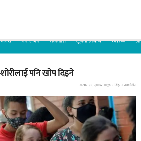
िजनेश
मनोरन्जन
राजनीति
सूचना प्रबिधि
स्वास्थ्य
आर
किशोरीलाई पनि खोप दिइने
असार १०, २०७८ ०१;४० बिहान प्रकाशित