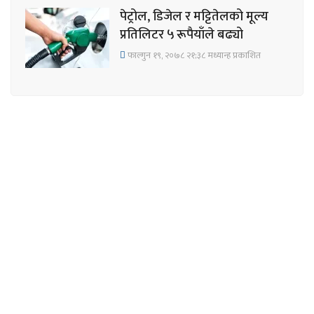
पेट्रोल, डिजेल र मट्टितेलको मूल्य
प्रतिलिटर ५ रूपैयाँले बढ्यो
फाल्गुन १९, २०७८ २१;३८ मध्यान्ह प्रकाशित