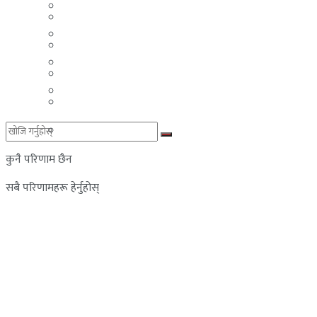
मलेसिया
बहराईन
युएई
मलेसिया
लेबनान
युएई
साउदी अरब
लेबनान
साउदी अरब
कुनै परिणाम छैन
सबै परिणामहरू हेर्नुहोस्