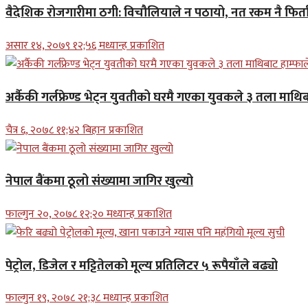
वैदेशिक रोजगारीमा ठगी: विचौलियाले न पठायो, नत रकम नै फिर्ता 
असार १४, २०७९ १२;५६ मध्यान्ह प्रकाशित
अर्कैकी गर्लफ्रेण्ड भेट्न युवतीको घरमै गएका युवकले ३ तला माथिब
चैत्र ६, २०७८ ११;४२ बिहान प्रकाशित
नेपाल बैंकमा ठूलो संख्यामा जागिर खुल्यो
फाल्गुन २०, २०७८ १२;२० मध्यान्ह प्रकाशित
पेट्रोल, डिजेल र मट्टितेलको मूल्य प्रतिलिटर ५ रूपैयाँले बढ्यो
फाल्गुन १९, २०७८ २१;३८ मध्यान्ह प्रकाशित