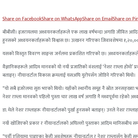
Share on Facebook
Share on WhatsApp
Share on Email
Share on Pi
बीबीसी। इजरायलमा अध्ययनकर्ताहरूले एक लाख वर्षभन्दा अगाडि जीवित आदिम म
हुनसक्ने अध्ययनकर्ताहरूको विश्वास छ। उत्खनन गरिएका जिवावशेषमा १,२०,०
यसको विस्तृत विवरण साइन्स जर्नलमा प्रकाशित गरिएको छ। अध्ययनकर्ताहरूले सो 
वैज्ञानिकहरूले आदिम मानवको यो नयाँ प्रजातिको वंशलाई ‘नेशर राम्ला होमो’ प
बताइन्। नीयान्डर्टाल विकास क्रमलाई यसअघि युरोपसँग जोडिने गरिएको थियो।
“यो सबै इजरेलमा सुरु भएको थियो। यहाँको स्थानीय समूह नै स्रोत जनसङ्ख्या 
नेशर राम्ला मानवको पहिलो पुस्ता चार लाख वर्ष अगाडि नै मध्यपूर्वमा रहेको
डा. मेले नेशर राम्लाहरू नीयान्डर्टालको पुर्खा हुनसक्ने बताइन्। उनले नेशर र
नयाँ खोजिएको प्रकार र नीयान्डर्टालको अघिल्लो पुस्ताका आदिम मानिसबीच सम
“पूर्वी एशियामा पाइएका केही अवशेषहरू नीयान्डर्टाल र नेशर राम्लासँग केही स