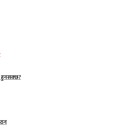
े हुनसक्छ?
 गठन