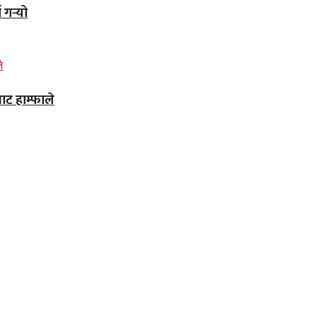
गर्‍यो
ाट हाम्फाले