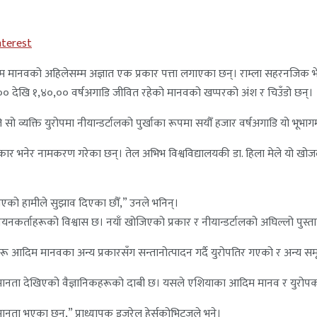
nterest
ानवको अहिलेसम्म अज्ञात एक प्रकार पत्ता लगाएका छन्। राम्ला सहरनजिक भेटि
०० देखि १,४०,०० वर्षअगाडि जीवित रहेको मानवको खप्परको अंश र चिउँडो छन्।
व्यक्ति युरोपमा नीयान्डर्टालको पुर्खाका रूपमा सयौँ हजार वर्षअगाडि यो भूभाग
्रकार भनेर नामकरण गरेका छन्। तेल अभिभ विश्वविद्यालयकी डा. हिला मेले यो खो
भएको हामीले सुझाव दिएका छौँ,” उनले भनिन्।
 अध्ययनकर्ताहरूको विश्वास छ। नयाँ खोजिएको प्रकार र नीयान्डर्टालको अघिल्ल
ाम्लाहरू आदिम मानवका अन्य प्रकारसँग सन्तानोत्पादन गर्दै युरोपतिर गएको र अन्
ानता देखिएको वैज्ञानिकहरूको दाबी छ। यसले एशियाका आदिम मानव र युरोपका नी
मानता भएका छन्,” प्राध्यापक इजरेल हेर्सकोभिट्जले भने।