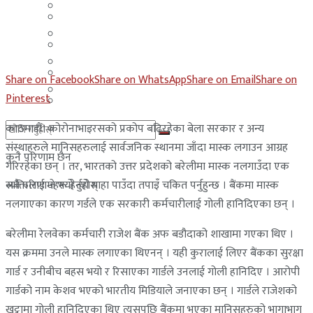
मलेसिया
बहराईन
युएई
मलेसिया
लेबनान
युएई
Share on Facebook
Share on WhatsApp
Share on Email
Share on
साउदी अरब
Pinterest
लेबनान
काठमाडौं। कोरोनाभाइरसको प्रकोप बढिरहेका बेला सरकार र अन्य
साउदी अरब
संस्थाहरुले मानिसहरुलाई सार्वजनिक स्थानमा जाँदा मास्क लगाउन आग्रह
कुनै परिणाम छैन
गरिरहेका छन् । तर, भारतको उत्तर प्रदेशको बरेलीमा मास्क नलगाउँदा एक
व्यक्तिलाई जे भयो त्यो थाहा पाउँदा तपाइँ चकित पर्नुहुन्छ । बैंकमा मास्क
सबै परिणामहरू हेर्नुहोस्
नलगाएका कारण गर्डले एक सरकारी कर्मचारीलाई गोली हानिदिएका छन् ।
बरेलीमा रेलवेका कर्मचारी राजेश बैंक अफ बडौदाको शाखामा गएका थिए ।
यस क्रममा उनले मास्क लगाएका थिएनन् । यही कुरालाई लिएर बैंकका सुरक्षा
गार्ड र उनीबीच बहस भयो र रिसाएका गार्डले उनलाई गोली हानिदिए । आरोपी
गार्डको नाम केशव भएको भारतीय मिडियाले जनाएका छन् । गार्डले राजेशको
खुट्टामा गोली हानिदिएका थिए त्यसपछि बैंकमा भएका मानिसहरुको भागाभाग