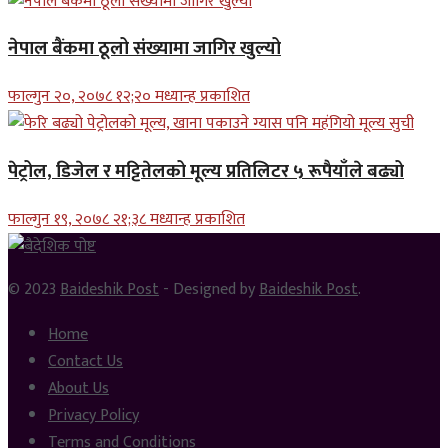
नेपाल बैंकमा ठूलो संख्यामा जागिर खुल्यो
फाल्गुन २०, २०७८ १२;२० मध्यान्ह प्रकाशित
पेट्रोल, डिजेल र मट्टितेलको मूल्य प्रतिलिटर ५ रूपैयाँले बढ्यो
फाल्गुन १९, २०७८ २१;३८ मध्यान्ह प्रकाशित
© 2023
Baideshik Post
- Designed by
Baideshik Post
.
Home
Contact Us
About Us
Privacy Policy
Terms and Conditions