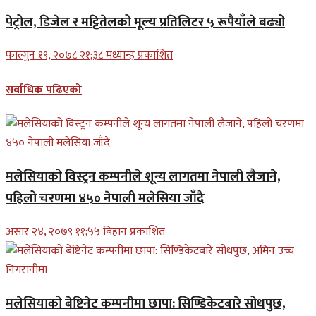
पेट्रोल, डिजेल र मट्टितेलको मूल्य प्रतिलिटर ५ रूपैयाँले बढ्यो
फाल्गुन १९, २०७८ २१;३८ मध्यान्ह प्रकाशित
सर्वाधिक पढिएको
मलेसियाको विस्ट्रन कम्पनीले शून्य लागतमा नेपाली लैजाने,
पहिलो चरणमा ४५० नेपाली मलेसिया जाँदै
असार २४, २०७९ ११;५५ बिहान प्रकाशित
मलेसियाको बेष्टिनेट कम्पनीमा छापा: सिण्डिकेटबारे सोधपुछ,