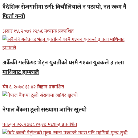
वैदेशिक रोजगारीमा ठगी: विचौलियाले न पठायो, नत रकम नै
फिर्ता गर्‍यो
असार १४, २०७९ १२;५६ मध्यान्ह प्रकाशित
अर्कैकी गर्लफ्रेण्ड भेट्न युवतीको घरमै गएका युवकले ३ तला
माथिबाट हाम्फाले
चैत्र ६, २०७८ ११;४२ बिहान प्रकाशित
नेपाल बैंकमा ठूलो संख्यामा जागिर खुल्यो
फाल्गुन २०, २०७८ १२;२० मध्यान्ह प्रकाशित