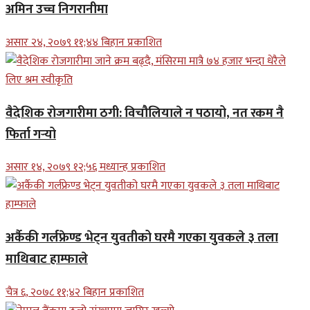
अमिन उच्च निगरानीमा
असार २४, २०७९ ११;४४ बिहान प्रकाशित
वैदेशिक रोजगारीमा ठगी: विचौलियाले न पठायो, नत रकम नै
फिर्ता गर्‍यो
असार १४, २०७९ १२;५६ मध्यान्ह प्रकाशित
अर्कैकी गर्लफ्रेण्ड भेट्न युवतीको घरमै गएका युवकले ३ तला
माथिबाट हाम्फाले
चैत्र ६, २०७८ ११;४२ बिहान प्रकाशित