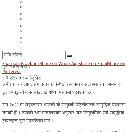
मलेसिया
बहराईन
युएई
मलेसिया
लेबनान
युएई
साउदी अरब
लेबनान
साउदी अरब
Share on Facebook
Share on WhatsApp
Share on Email
Share on
कुनै परिणाम छैन
Pinterest
सबै परिणामहरू हेर्नुहोस्
अमेरिका र बेलायतसँग तनावको स्थिति रहेकोमा रुसले संसारको सबभन्दा
ठूलो पनडुब्बी बेलगोरोडलाई गोप्य मिसनमा पठाएको छ ।
सन् २०१९ मा सञ्चालनमा आएको यो पनडुब्बी पहिलोपटक सामुद्रिक मिसनमा
गएको हो । रुसको रक्षा मन्त्रालयका अनुसार, यस पनडुब्बीका सबै सामुद्रिक
ट्रायलहरू पूरा भइसकेका छन् ।