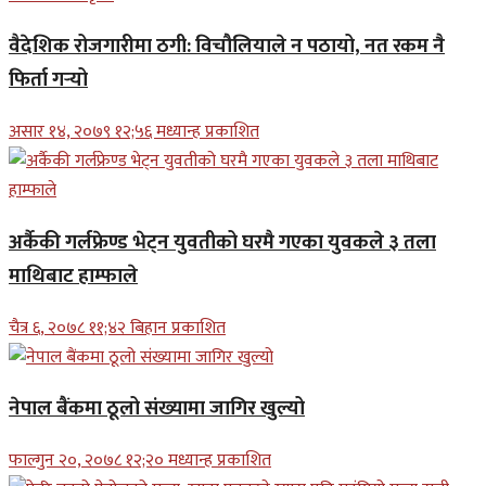
वैदेशिक रोजगारीमा ठगी: विचौलियाले न पठायो, नत रकम नै
फिर्ता गर्‍यो
असार १४, २०७९ १२;५६ मध्यान्ह प्रकाशित
अर्कैकी गर्लफ्रेण्ड भेट्न युवतीको घरमै गएका युवकले ३ तला
माथिबाट हाम्फाले
चैत्र ६, २०७८ ११;४२ बिहान प्रकाशित
नेपाल बैंकमा ठूलो संख्यामा जागिर खुल्यो
फाल्गुन २०, २०७८ १२;२० मध्यान्ह प्रकाशित