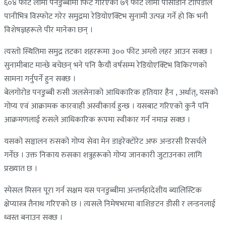
६०४ फीट लामो पनडुब्बीमा फिट गरिएको ७९ फीट लामो पोसीडोन टोर्पिडोले
पानीभित्र विस्फोट गरेर समुद्रमा रेडियोएक्टिभ सुनामी उत्पन्न गर्ने हो कि भनी
विशेषज्ञहरूले पीर मानेका छन् ।
त्यस्तो स्थितिमा समुद्र तटका शहररूमा ३०० फीट अग्लो लहर आउन सक्छ ।
सुनामीबाट मान्छे बचेछन् भने पनि कैयौं वर्षसम्म रेडियोएक्टिभ विकिरणको
सामना गर्नुपर्ने हुन सक्छ ।
बेलगोरोड पनडुब्बी रुसी जलसेनाको आधिकारिक हतियार हैन , अर्थात्, यसको
गोप्य एवं आक्रामक कारवाही अस्वीकार्य हुन्छ । यसबाट गरिएको कुनै पनि
आक्रमणलाई रुसले आधिकारिक रूपमा स्वीकार गर्न नमान्न सक्छ ।
यसको सञ्चालन रुसको गोप्य सेवा मेन डाइरेक्टोरेट अफ अन्डरसी रिसर्चले
गर्नेछ । उक्त निकाय रुसका शत्रुहरूको गोप्य जानकारी जुटाउनका लागि
प्रख्यात छ ।
स्पेसल मिसन पूरा गर्न सक्षम यस पनडुब्बीमा अन्तर्महादेशीय ब्यालिस्टिक
क्षेप्यास्त्र तैनाथ गरिएको छ । त्यसले निमेषभरमा वाशिङटन डीसी र लन्डनलाई
ध्वस्त बनाउन सक्छ ।