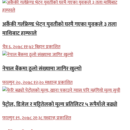
अर्कैकी गर्लफ्रेण्ड भेट्न युवतीको घरमै गएका युवकले ३ तला
माथिबाट हाम्फाले
चैत्र ६, २०७८ ११;४२ बिहान प्रकाशित
नेपाल बैंकमा ठूलो संख्यामा जागिर खुल्यो
फाल्गुन २०, २०७८ १२;२० मध्यान्ह प्रकाशित
पेट्रोल, डिजेल र मट्टितेलको मूल्य प्रतिलिटर ५ रूपैयाँले बढ्यो
फाल्गुन १९, २०७८ २१;३८ मध्यान्ह प्रकाशित