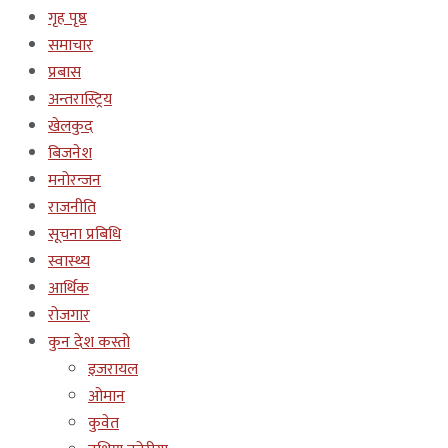
गृह पृष्ठ
समाचार
प्रबास
अन्तरास्ट्रिय
खेलकुद
बिजनेश
मनोरन्जन
राजनीति
सूचना प्रबिधि
स्वास्थ्य
आर्थिक
रोजगार
कुन देश कस्तो
इजरायल
ओमान
कुवेत