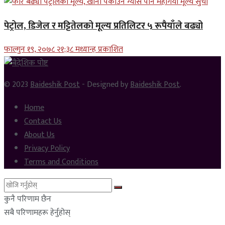
पेट्रोल, डिजेल र मट्टितेलको मूल्य प्रतिलिटर ५ रूपैयाँले बढ्यो
फाल्गुन १९, २०७८ २१;३८ मध्यान्ह प्रकाशित
© 2023
Baideshik Post
- Designed by
Baideshik Post
.
Home
Contact Us
About Us
Privacy Policy
Terms and Conditions
कुनै परिणाम छैन
सबै परिणामहरू हेर्नुहोस्