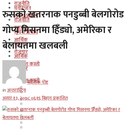
राजनीति
मनोरन्जन
रुसको खतरनाक पनडुब्बी बेलगोरोड
सूचना प्रबिधि
राजनीति
गोप्य मिसनमा हिँँड्यो, अमेरिका र
स्वास्थ्य
सूचना प्रबिधि
आर्थिक
बेलायतमा खलबली
स्वास्थ्य
रोजगार
आर्थिक
कुन देश कस्तो
रोजगार
इजरायल
कुन देश कस्तो
बैदेशिक पोष्ट
ओमान
in
अन्तरास्ट्रिय
इजरायल
असार १३, २०७८ ०६;१६ बिहान प्रकाशित
कुवेत
ओमान
दक्षिण कोरीया
कुवेत
बहराईन
दक्षिण कोरीया