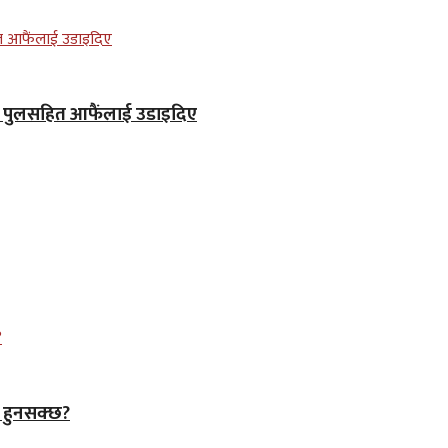
ले पुलसहित आफैंलाई उडाइदिए
े हुनसक्छ?