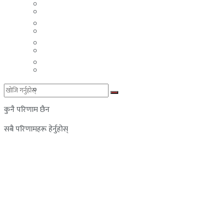
मलेसिया
बहराईन
युएई
मलेसिया
लेबनान
युएई
साउदी अरब
लेबनान
साउदी अरब
कुनै परिणाम छैन
सबै परिणामहरू हेर्नुहोस्