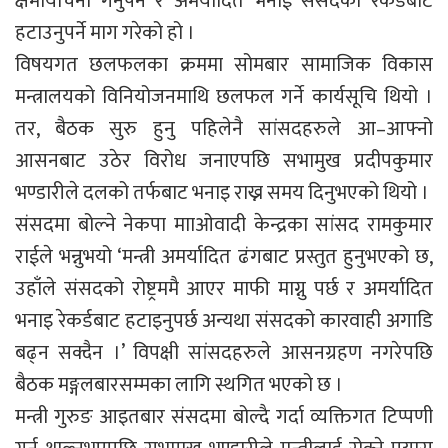
क्षमायाचना गर्नुपर्ने र अमर्यादित भनाई संसदको रेकर्डबाट
हटाउनुपर्ने माग गरेको हो ।
विषयगत छलफलका क्रममा सोमबार सामाजिक विकास
मन्त्रालयको विनियोजनमाथि छलफल गर्ने कार्यसूचि थियो ।
तर, बैठक सुरु हुनु पहिलेनै सांसदहरुले आ–आफ्नो
आसनबाट उठेर विरोध जनाएपछि सभामुख प्रदीपकुमार
भण्डारीले दलको तर्फबाट भनाइ राख्न समय दिनुभएको थियो ।
संसदमा बोल्ने नेकपा मााओवादी केन्द्रका सांसद रामकुमार
राईले भन्नुभयो ‘मन्त्री अमर्यादित ढंगबाट प्रस्तुत हुनुभएको छ,
उहाँले संसदको रोष्ट्रममै आएर माफी माग्नु पर्छ र अमर्यादित
भनाइ रेकर्डबाट हटाइनुपर्छ अन्यथा संसदको कारवाही अगाडि
बढ्न सक्दैन ।’ विपक्षी सांसदहरुले आसनग्रहण नगरेपछि
बैठक मङ्गलबारसम्मका लागि स्थगित भएको छ ।
मन्त्री गुरुङ आइतबार संसदमा बोल्दै गर्दा व्यक्तिगत टिप्पणी