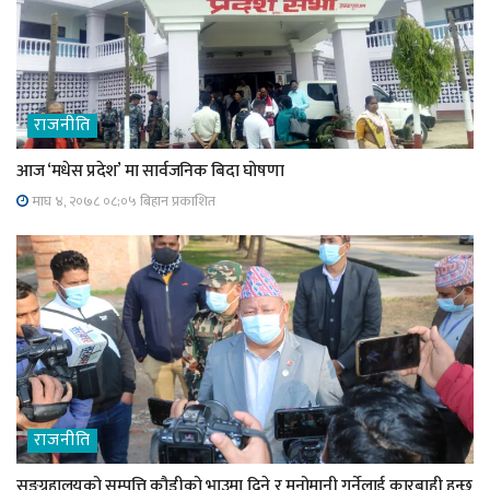
राजनीति
आज ‘मधेस प्रदेश’ मा सार्वजनिक बिदा घोषणा
माघ ४, २०७८ ०८;०५ बिहान प्रकाशित
राजनीति
सङ्ग्रहालयको सम्पत्ति कौडीको भाउमा दिने र मनोमानी गर्नेलाई कारबाही हुन्छ