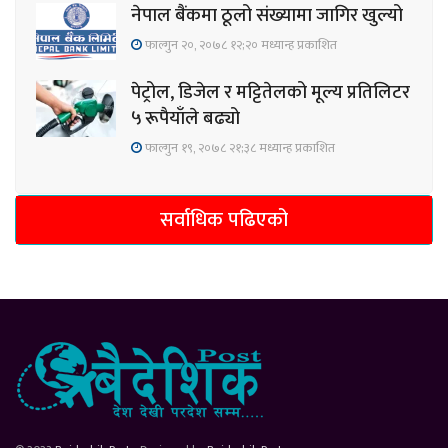
नेपाल बैंकमा ठूलो संख्यामा जागिर खुल्यो
फाल्गुन २०, २०७८ १२;२० मध्यान्ह प्रकाशित
पेट्रोल, डिजेल र मट्टितेलको मूल्य प्रतिलिटर
५ रूपैयाँले बढ्यो
फाल्गुन १९, २०७८ २१;३८ मध्यान्ह प्रकाशित
सर्वाधिक पढिएको