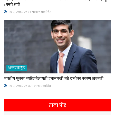
: मन्त्री आले
माघ २, २०७८ २१;४९ मध्यान्ह प्रकाशित
अन्तरास्ट्रिय
भारतीय मूलका व्यक्ति बेलायती प्रधानमन्त्री बन्ने दावीका कारण खल्बली
माघ २, २०७८ २१;२८ मध्यान्ह प्रकाशित
ताजा पोष्ट