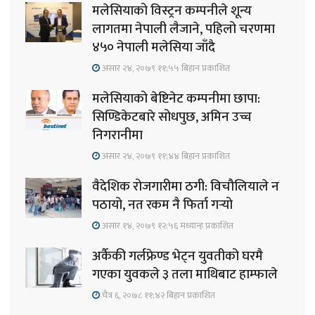
मलेसियाको विस्ट्रन कम्पनीले शून्य
लागतमा नेपाली लैजाने, पहिलो चरणमा
४५० नेपाली मलेसिया जाँदै
असार २४, २०७९ ११;५५ बिहान प्रकाशित
मलेसियाको बेष्टिनेट कम्पनीमा छापा:
सिण्डिकेटबारे सोधपुछ, अमिन उच्च
निगरानीमा
असार २४, २०७९ ११;४४ बिहान प्रकाशित
वैदेशिक रोजगारीमा ठगी: विचौलियाले न
पठायो, नत रकम नै फिर्ता गर्‍यो
असार १४, २०७९ १२;५६ मध्यान्ह प्रकाशित
अर्कैकी गर्लफ्रेण्ड भेट्न युवतीको घरमै
गएका युवकले ३ तला माथिबाट हाम्फाले
चैत्र ६, २०७८ ११;४२ बिहान प्रकाशित