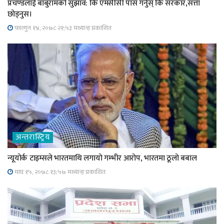
प्रचण्डलाई बाबुरामको सुझाव: कि एमसीसी पास गर्नुस् कि सरकार,सत्ता
छोड्नुस।
फाल्गुन १४, २०७८ २१;५३ मध्यान्ह प्रकाशित
अन्तरास्ट्रिय
न्यूयोर्क टाइम्सले भारतमाथि लगायो गम्भीर आरोप, भारतमा ठूलो बबाल
माघ १५, २०७८ १३;५७ मध्यान्ह प्रकाशित