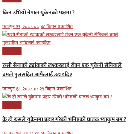
किन उभियो नेपाल युक्रेनको पक्षमा ?
फाल्गुन १९, २०७८ ०७;४८ बिहान प्रकाशित
अन्तरास्ट्रिय
रुसी सेनाको ट्यांकको लश्करलाई रोक्न एक युक्रेनी सैनिकले
बमले पुलसहित आफैंलाई उडाइदिए
फाल्गुन १८, २०७८ ०८;२९ बिहान प्रकाशित
अन्तरास्ट्रिय
के हो रुसले युक्रेनमा प्रहार गरेको भनिएको घातक भ्याकुम बम ?
फाल्गुन १७, २०७८ १०;०६ बिहान प्रकाशित