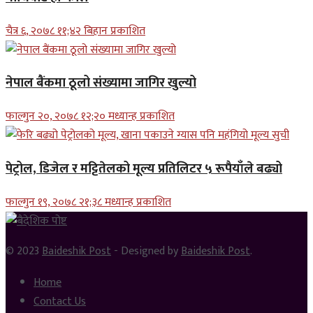
चैत्र ६, २०७८ ११;४२ बिहान प्रकाशित
नेपाल बैंकमा ठूलो संख्यामा जागिर खुल्यो
फाल्गुन २०, २०७८ १२;२० मध्यान्ह प्रकाशित
पेट्रोल, डिजेल र मट्टितेलको मूल्य प्रतिलिटर ५ रूपैयाँले बढ्यो
फाल्गुन १९, २०७८ २१;३८ मध्यान्ह प्रकाशित
© 2023
Baideshik Post
- Designed by
Baideshik Post
.
Home
Contact Us