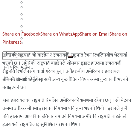
मलेसिया
बहराईन
युएई
मलेसिया
लेबनान
युएई
Share on Facebook
Share on WhatsApp
Share on Email
Share on
साउदी अरब
Pinterest
लेबनान
अमेरिकी राष्ट्रपति जो बाइडेन र इजरायली राष्ट्रपति रेभन रिभलिनबीच भेटवार्ता
साउदी अरब
भएको छ । अमेरिकी राष्ट्रपति बाइडेनले सोमबार ह्वाइट हाउसमा इजरायली
कुनै परिणाम छैन
राष्ट्रपति रिभलिनसँग वार्ता गरेका हुन् । उनीहरुबीच अमेरिका र इजरायल
बीचको द्धिपक्षीय हितका साथै अन्य कूटनीतिक विषयहरुमा कुराकानी भएको
सबै परिणामहरू हेर्नुहोस्
बताइएको छ ।
हाल इजरायलका राष्ट्रपति रिभलिन अमेरिकाको भ्रमणमा रहेका छन् । सो भेटका
क्रममा उनीहरु बीचमा इरानका विषयमा पनि कुरा भएको थियो । इरानले कुनै
पनि हालतमा आणविक हतियार नपाउने विषयमा अमेरिकी राष्ट्रपति बाइडेनले
इजरायली राष्ट्रपतिलाई सुनिश्चित गराएका थिए ।