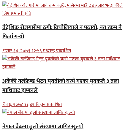
वैदेशिक रोजगारीमा ठगी: विचौलियाले न पठायो, नत रकम नै
फिर्ता गर्‍यो
असार १४, २०७९ १२;५६ मध्यान्ह प्रकाशित
अर्कैकी गर्लफ्रेण्ड भेट्न युवतीको घरमै गएका युवकले ३ तला
माथिबाट हाम्फाले
चैत्र ६, २०७८ ११;४२ बिहान प्रकाशित
नेपाल बैंकमा ठूलो संख्यामा जागिर खुल्यो