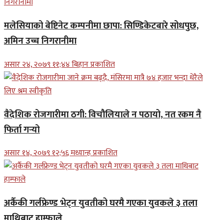
मलेसियाको बेष्टिनेट कम्पनीमा छापा: सिण्डिकेटबारे सोधपुछ,
अमिन उच्च निगरानीमा
असार २४, २०७९ ११;४४ बिहान प्रकाशित
वैदेशिक रोजगारीमा ठगी: विचौलियाले न पठायो, नत रकम नै
फिर्ता गर्‍यो
असार १४, २०७९ १२;५६ मध्यान्ह प्रकाशित
अर्कैकी गर्लफ्रेण्ड भेट्न युवतीको घरमै गएका युवकले ३ तला
माथिबाट हाम्फाले