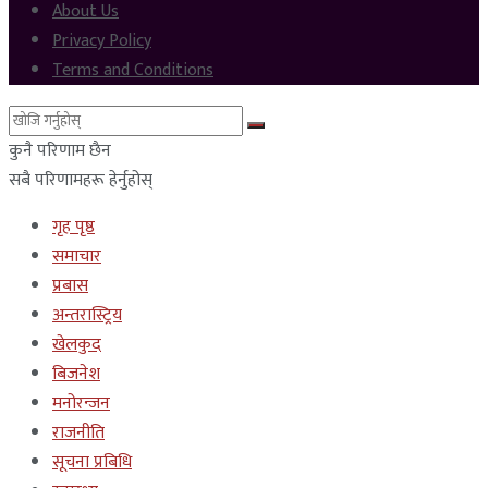
About Us
Privacy Policy
Terms and Conditions
कुनै परिणाम छैन
सबै परिणामहरू हेर्नुहोस्
गृह पृष्ठ
समाचार
प्रबास
अन्तरास्ट्रिय
खेलकुद
बिजनेश
मनोरन्जन
राजनीति
सूचना प्रबिधि