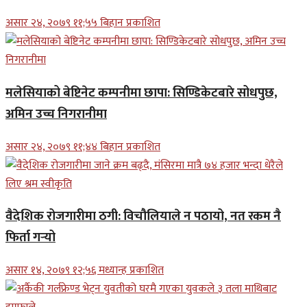
असार २४, २०७९ ११;५५ बिहान प्रकाशित
मलेसियाको बेष्टिनेट कम्पनीमा छापा: सिण्डिकेटबारे सोधपुछ,
अमिन उच्च निगरानीमा
असार २४, २०७९ ११;४४ बिहान प्रकाशित
वैदेशिक रोजगारीमा ठगी: विचौलियाले न पठायो, नत रकम नै
फिर्ता गर्‍यो
असार १४, २०७९ १२;५६ मध्यान्ह प्रकाशित