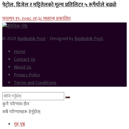
पेट्रोल, डिजेल र मट्टितेलको मूल्य प्रतिलिटर ५ रूपैयाँले बढ्यो
फाल्गुन १९, २०७८ २१;३८ मध्यान्ह प्रकाशित
© 2023
Baideshik Post
- Designed by
Baideshik Post
.
Home
Contact Us
About Us
Privacy Policy
Terms and Conditions
कुनै परिणाम छैन
सबै परिणामहरू हेर्नुहोस्
गृह पृष्ठ