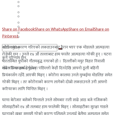
मलेसिया
बहराईन
युएई
मलेसिया
लेबनान
युएई
Share on Facebook
Share on WhatsApp
Share on Email
Share on
साउदी अरब
Pinterest
लेबनान
कोरोनाका कारण गरिएको लकडाउनबाट हैरान भएर एक मोडलले आत्महत्या
साउदी अरब
रोजेकी छन् । उनले १४ औं तल्लाबाट हाम फालेर आत्महत्या गरेकी हुन् । घटना
कुनै परिणाम छैन
भारतस्थित युपीको गौतमबुद्ध नगरको हो । दिल्लीको मयुर विहार निवासी
मोडल प्रिया अर्थात भावना पछिल्लो केही दिनदेखि आफ्नो ठूली बहिनी
सबै परिणामहरू हेर्नुहोस्
प्रियंकासँग रहँदै आएकी थिइन् । कोरोना कालमा उनले मुम्बईमा मोडलिङ समेत
गरेकी थिइन् । तर कोरोनाको कारण लागेको दोस्रो लकडाउनले उनी आफ्नो
करियरका लागि चिन्तित थिइन् ।
घरमा बेरोजार बसेको चिन्ताले उनले सोमबार राती साढे आठ बजे नजिकको
सोसाइटीको १४ औ तलबाट हाम फालेकी थिइन् । सोसाइटीका सुरक्षा गाडले
घटनाको खबर समयमै गरेको कारण पुलिसले उनलाई बेलैमा अस्पताल समेत