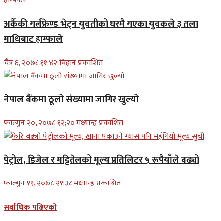
अर्कैकी गर्लफ्रेण्ड भेट्न युवतीको घरमै गएका युवकले ३ तला
माथिबाट हाम्फाले
चैत्र ६, २०७८ ११;४२ बिहान प्रकाशित
नेपाल बैंकमा ठूलो संख्यामा जागिर खुल्यो
फाल्गुन २०, २०७८ १२;२० मध्यान्ह प्रकाशित
पेट्रोल, डिजेल र मट्टितेलको मूल्य प्रतिलिटर ५ रूपैयाँले बढ्यो
फाल्गुन १९, २०७८ २१;३८ मध्यान्ह प्रकाशित
सर्वाधिक पढिएको