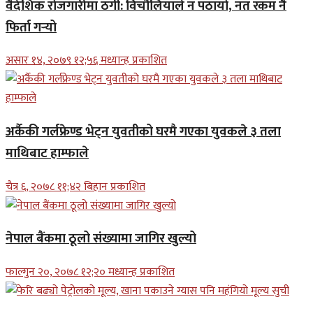
वैदेशिक रोजगारीमा ठगी: विचौलियाले न पठायो, नत रकम नै
फिर्ता गर्‍यो
असार १४, २०७९ १२;५६ मध्यान्ह प्रकाशित
अर्कैकी गर्लफ्रेण्ड भेट्न युवतीको घरमै गएका युवकले ३ तला
माथिबाट हाम्फाले
चैत्र ६, २०७८ ११;४२ बिहान प्रकाशित
नेपाल बैंकमा ठूलो संख्यामा जागिर खुल्यो
फाल्गुन २०, २०७८ १२;२० मध्यान्ह प्रकाशित