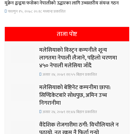
युक्रेन द्वन्द्वमा फसेका नेपालीकाे उद्धारका लागि उच्चस्तरीय संयन्त्र गठन
फाल्गुन १५, २०७८ २०;१८ मध्यान्ह प्रकाशित
ताजा पोष्ट
मलेसियाको विस्ट्रन कम्पनीले शून्य
लागतमा नेपाली लैजाने, पहिलो चरणमा
४५० नेपाली मलेसिया जाँदै
असार २४, २०७९ ११;५५ बिहान प्रकाशित
मलेसियाको बेष्टिनेट कम्पनीमा छापा:
सिण्डिकेटबारे सोधपुछ, अमिन उच्च
निगरानीमा
असार २४, २०७९ ११;४४ बिहान प्रकाशित
वैदेशिक रोजगारीमा ठगी: विचौलियाले न
पठायो, नत रकम नै फिर्ता गर्‍यो