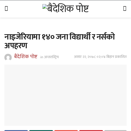
नाइजेरियामा १४० जना विद्यार्थी र नर्सको
अपहरण
बैदेशिक पोष्ट
असार २२, २०७८ ०२;०४ बिहान प्रकाशित
in
अन्तरास्ट्रिय