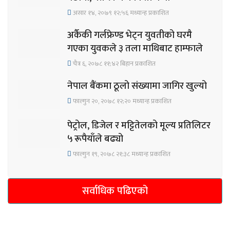
असार १४, २०७९ १२;५६ मध्यान्ह प्रकाशित
अर्कैकी गर्लफ्रेण्ड भेट्न युवतीको घरमै
गएका युवकले ३ तला माथिबाट हाम्फाले
चैत्र ६, २०७८ ११;४२ बिहान प्रकाशित
नेपाल बैंकमा ठूलो संख्यामा जागिर खुल्यो
फाल्गुन २०, २०७८ १२;२० मध्यान्ह प्रकाशित
पेट्रोल, डिजेल र मट्टितेलको मूल्य प्रतिलिटर
५ रूपैयाँले बढ्यो
फाल्गुन १९, २०७८ २१;३८ मध्यान्ह प्रकाशित
सर्वाधिक पढिएको