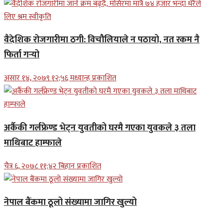
वैदेशिक रोजगारीमा ठगी: विचौलियाले न पठायो, नत रकम नै
फिर्ता गर्‍यो
असार १४, २०७९ १२;५६ मध्यान्ह प्रकाशित
अर्कैकी गर्लफ्रेण्ड भेट्न युवतीको घरमै गएका युवकले ३ तला
माथिबाट हाम्फाले
चैत्र ६, २०७८ ११;४२ बिहान प्रकाशित
नेपाल बैंकमा ठूलो संख्यामा जागिर खुल्यो