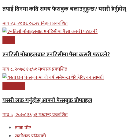
तपाईं दिनमा कति समय फेसबुक चलाउनुहुन्छ? यसरी हेर्नुहोस्
माघ २३, २०७८ ०८;२१ बिहान प्रकाशित
आर्थिक
एनटिसी मोबाइलबाट एनटिसीमा पैसा कसरी पठाउने?
माघ ८, २०७८ १५;५१ मध्यान्ह प्रकाशित
सूचना प्रबिधि
यसरी लक गर्नुहोस् आफ्नो फेसबुक प्रोफाइल
माघ ७, २०७८ १६;५१ मध्यान्ह प्रकाशित
ताजा पोष्ट
सर्वाधिक पढिएको