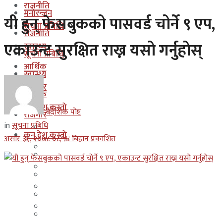
राजनीति
मनोरन्जन
यी हुन् फेसबुकको पासवर्ड चोर्ने ९ एप,
सूचना प्रबिधि
राजनीति
एकाउन्ट सुरक्षित राख्न यसो गर्नुहोस्
स्वास्थ्य
सूचना प्रबिधि
आर्थिक
स्वास्थ्य
रोजगार
आर्थिक
कुन देश कस्तो
बैदेशिक पोष्ट
रोजगार
in
सूचना प्रबिधि
इजरायल
कुन देश कस्तो
असार ३१, २०७८ ०८;५४ बिहान प्रकाशित
ओमान
इजरायल
कुवेत
ओमान
दक्षिण कोरीया
कुवेत
बहराईन
दक्षिण कोरीया