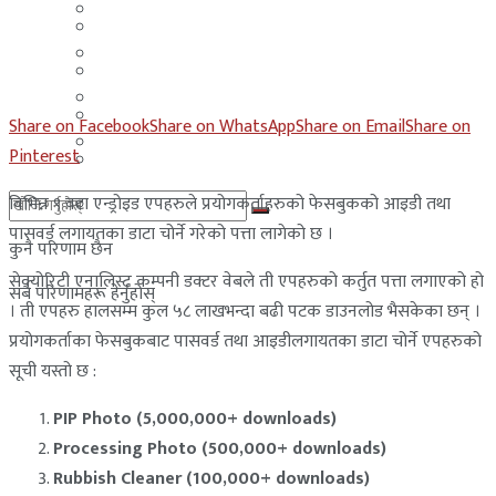
मलेसिया
बहराईन
युएई
मलेसिया
लेबनान
युएई
Share on Facebook
Share on WhatsApp
Share on Email
Share on
साउदी अरब
Pinterest
लेबनान
विभिन्न ९ वटा एन्ड्रोइड एपहरुले प्रयोगकर्ताहरुको फेसबुकको आइडी तथा
साउदी अरब
पासवर्ड लगायतका डाटा चोर्ने गरेको पत्ता लागेको छ ।
कुनै परिणाम छैन
सेक्योरिटी एनालिस्ट कम्पनी डक्टर वेबले ती एपहरुको कर्तुत पत्ता लगाएको हो
सबै परिणामहरू हेर्नुहोस्
। ती एपहरु हालसम्म कुल ५८ लाखभन्दा बढी पटक डाउनलोड भैसकेका छन् ।
प्रयोगकर्ताका फेसबुकबाट पासवर्ड तथा आइडीलगायतका डाटा चोर्ने एपहरुको
सूची यस्तो छ :
PIP Photo (5,000,000+ downloads)
Processing Photo (500,000+ downloads)
Rubbish Cleaner (100,000+ downloads)