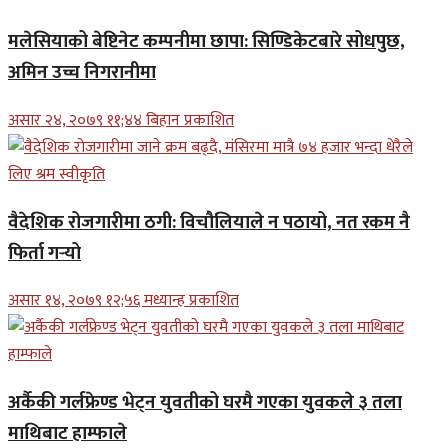
मलेसियाको बेष्टिनेट कम्पनीमा छापा: सिण्डिकेटबारे सोधपुछ,
अमिन उच्च निगरानीमा
असार २४, २०७९ ११;४४ बिहान प्रकाशित
वैदेशिक रोजगारीमा ठगी: विचौलियाले न पठायो, नत रकम नै
फिर्ता गर्‍यो
असार १४, २०७९ १२;५६ मध्यान्ह प्रकाशित
अर्कैकी गर्लफ्रेण्ड भेट्न युवतीको घरमै गएका युवकले ३ तला
माथिबाट हाम्फाले