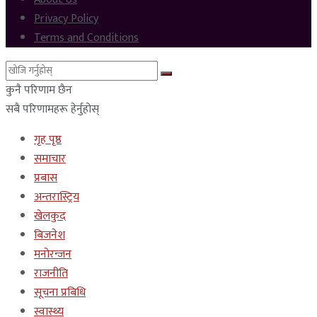
Privacy Policy
Terms and Conditions
कुनै परिणाम छैन
सबै परिणामहरू हेर्नुहोस्
गृह पृष्ठ
समाचार
प्रबास
अन्तरास्ट्रिय
खेलकुद
बिजनेश
मनोरन्जन
राजनीति
सूचना प्रबिधि
स्वास्थ्य