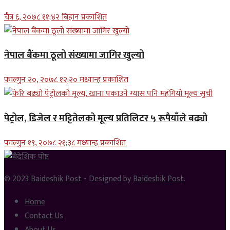
चैत्र ६, २०७८ ११;४२ बिहान प्रकाशित
नेपाल बैंकमा ठूलो संख्यामा जागिर खुल्यो
फाल्गुन २०, २०७८ १२;२० मध्यान्ह प्रकाशित
पेट्रोल, डिजेल र मट्टितेलको मूल्य प्रतिलिटर ५ रूपैयाँले बढ्यो
फाल्गुन १९, २०७८ २१;३८ मध्यान्ह प्रकाशित
© 2023
Baideshik Post
- Designed by
Baideshik Post
.
Home
Contact Us
About Us