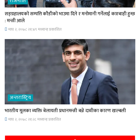
राजनीति
सङ्ग्रहालयको सम्पत्ति कौडीको भाउमा दिने र मनोमानी गर्नेलाई कारबाही हुन्छ
: मन्त्री आले
माघ २, २०७८ २१;४९ मध्यान्ह प्रकाशित
अन्तरास्ट्रिय
भारतीय मूलका व्यक्ति बेलायती प्रधानमन्त्री बन्ने दावीका कारण खल्बली
माघ २, २०७८ २१;२८ मध्यान्ह प्रकाशित