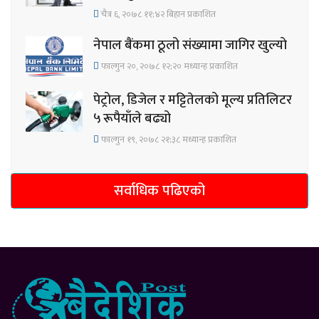
चैत्र ६, २०७८ ११;४२ बिहान प्रकाशित
नेपाल बैंकमा ठूलो संख्यामा जागिर खुल्यो
फाल्गुन २०, २०७८ १२;२० मध्यान्ह प्रकाशित
पेट्रोल, डिजेल र मट्टितेलको मूल्य प्रतिलिटर
५ रूपैयाँले बढ्यो
फाल्गुन १९, २०७८ २१;३८ मध्यान्ह प्रकाशित
सर्वाधिक पढिएको