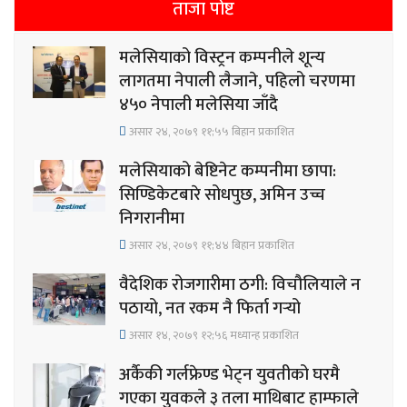
ताजा पोष्ट
मलेसियाको विस्ट्रन कम्पनीले शून्य
लागतमा नेपाली लैजाने, पहिलो चरणमा
४५० नेपाली मलेसिया जाँदै
असार २४, २०७९ ११;५५ बिहान प्रकाशित
मलेसियाको बेष्टिनेट कम्पनीमा छापा:
सिण्डिकेटबारे सोधपुछ, अमिन उच्च
निगरानीमा
असार २४, २०७९ ११;४४ बिहान प्रकाशित
वैदेशिक रोजगारीमा ठगी: विचौलियाले न
पठायो, नत रकम नै फिर्ता गर्‍यो
असार १४, २०७९ १२;५६ मध्यान्ह प्रकाशित
अर्कैकी गर्लफ्रेण्ड भेट्न युवतीको घरमै
गएका युवकले ३ तला माथिबाट हाम्फाले