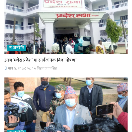
राजनीति
आज ‘मधेस प्रदेश’ मा सार्वजनिक बिदा घोषणा
माघ ४, २०७८ ०८;०५ बिहान प्रकाशित