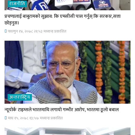
राजनीति
प्रचण्डलाई बाबुरामको सुझाव: कि एमसीसी पास गर्नुस् कि सरकार,सत्ता
छोड्नुस।
फाल्गुन १४, २०७८ २१;५३ मध्यान्ह प्रकाशित
अन्तरास्ट्रिय
न्यूयोर्क टाइम्सले भारतमाथि लगायो गम्भीर आरोप, भारतमा ठूलो बबाल
माघ १५, २०७८ १३;५७ मध्यान्ह प्रकाशित