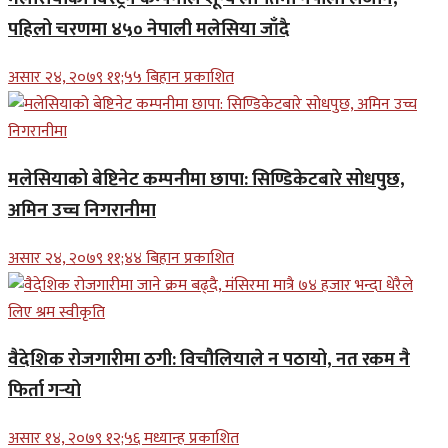
पहिलो चरणमा ४५० नेपाली मलेसिया जाँदै
असार २४, २०७९ ११;५५ बिहान प्रकाशित
मलेसियाको बेष्टिनेट कम्पनीमा छापा: सिण्डिकेटबारे सोधपुछ,
अमिन उच्च निगरानीमा
असार २४, २०७९ ११;४४ बिहान प्रकाशित
वैदेशिक रोजगारीमा ठगी: विचौलियाले न पठायो, नत रकम नै
फिर्ता गर्‍यो
असार १४, २०७९ १२;५६ मध्यान्ह प्रकाशित