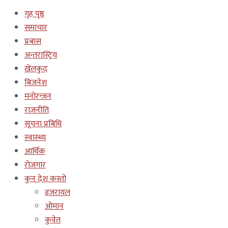
गृह पृष्ठ
समाचार
प्रबास
अन्तरास्ट्रिय
खेलकुद
बिजनेश
मनोरन्जन
राजनीति
सूचना प्रबिधि
स्वास्थ्य
आर्थिक
रोजगार
कुन देश कस्तो
इजरायल
ओमान
कुवेत