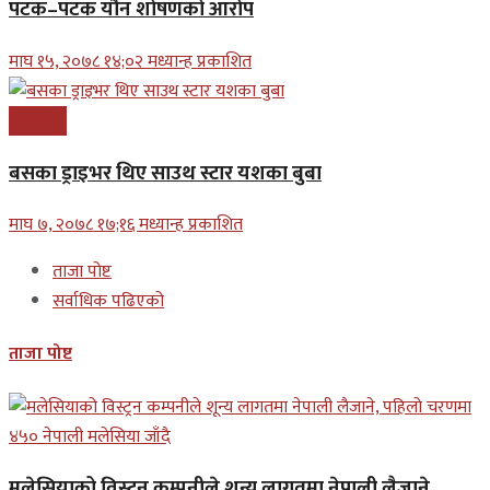
पटक–पटक यौन शोषणको आरोप
माघ १५, २०७८ १४;०२ मध्यान्ह प्रकाशित
मनोरन्जन
बसका ड्राइभर थिए साउथ स्टार यशका बुबा
माघ ७, २०७८ १७;१६ मध्यान्ह प्रकाशित
ताजा पोष्ट
सर्वाधिक पढिएको
ताजा पोष्ट
मलेसियाको विस्ट्रन कम्पनीले शून्य लागतमा नेपाली लैजाने,