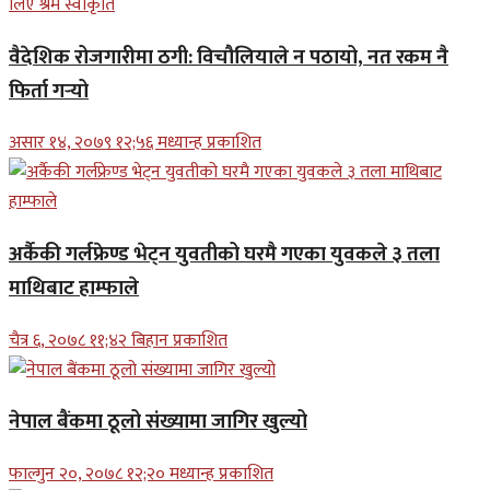
वैदेशिक रोजगारीमा ठगी: विचौलियाले न पठायो, नत रकम नै
फिर्ता गर्‍यो
असार १४, २०७९ १२;५६ मध्यान्ह प्रकाशित
अर्कैकी गर्लफ्रेण्ड भेट्न युवतीको घरमै गएका युवकले ३ तला
माथिबाट हाम्फाले
चैत्र ६, २०७८ ११;४२ बिहान प्रकाशित
नेपाल बैंकमा ठूलो संख्यामा जागिर खुल्यो
फाल्गुन २०, २०७८ १२;२० मध्यान्ह प्रकाशित