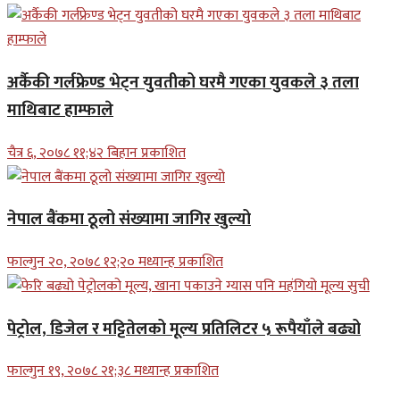
अर्कैकी गर्लफ्रेण्ड भेट्न युवतीको घरमै गएका युवकले ३ तला
माथिबाट हाम्फाले
चैत्र ६, २०७८ ११;४२ बिहान प्रकाशित
नेपाल बैंकमा ठूलो संख्यामा जागिर खुल्यो
फाल्गुन २०, २०७८ १२;२० मध्यान्ह प्रकाशित
पेट्रोल, डिजेल र मट्टितेलको मूल्य प्रतिलिटर ५ रूपैयाँले बढ्यो
फाल्गुन १९, २०७८ २१;३८ मध्यान्ह प्रकाशित