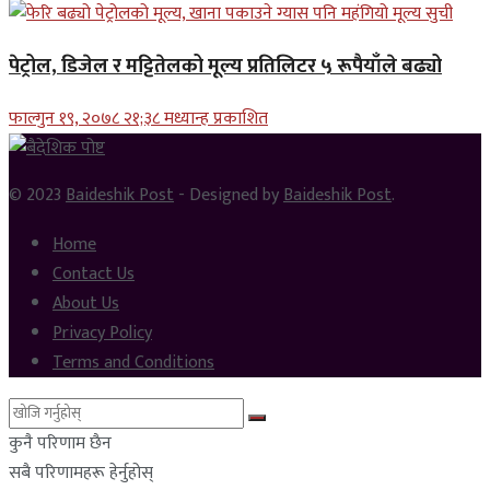
पेट्रोल, डिजेल र मट्टितेलको मूल्य प्रतिलिटर ५ रूपैयाँले बढ्यो
फाल्गुन १९, २०७८ २१;३८ मध्यान्ह प्रकाशित
© 2023
Baideshik Post
- Designed by
Baideshik Post
.
Home
Contact Us
About Us
Privacy Policy
Terms and Conditions
कुनै परिणाम छैन
सबै परिणामहरू हेर्नुहोस्