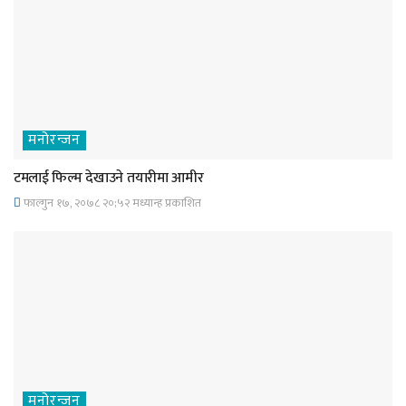
मनोरन्जन
टमलाई फिल्म देखाउने तयारीमा आमीर
फाल्गुन १७, २०७८ २०;५२ मध्यान्ह प्रकाशित
मनोरन्जन