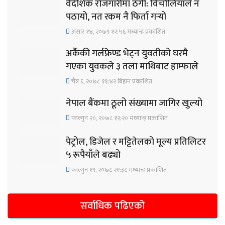
वैदेशिक रोजगारीमा ठगी: विचौलियाले न
पठायो, नत रकम नै फिर्ता गर्‍यो
असार १४, २०७९ १२;५६ मध्यान्ह प्रकाशित
अर्कैकी गर्लफ्रेण्ड भेट्न युवतीको घरमै
गएका युवकले ३ तला माथिबाट हाम्फाले
चैत्र ६, २०७८ ११;४२ बिहान प्रकाशित
नेपाल बैंकमा ठूलो संख्यामा जागिर खुल्यो
फाल्गुन २०, २०७८ १२;२० मध्यान्ह प्रकाशित
पेट्रोल, डिजेल र मट्टितेलको मूल्य प्रतिलिटर
५ रूपैयाँले बढ्यो
फाल्गुन १९, २०७८ २१;३८ मध्यान्ह प्रकाशित
सर्वाधिक पढिएको