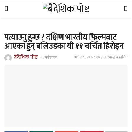
पत्याउनु हुन्छ ? दक्षिण भारतीय फिल्मबाट
आएका हुन् बलिउडका यी ११ चर्चित हिरोइन
बैदेशिक पोष्ट
अशोज ५, २०७८ २०;३६ मध्यान्ह प्रकाशित
in
मनोरन्जन