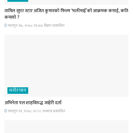
तामिल सुपर स्टार अजित कुमारको फिल्म ‘भलीमाई’को आक्रमक कमाई, कति
कमायो ?
फाल्गुन १७, २०७८ ११;४७ बिहान प्रकाशित
मनोरन्जन
अभिनेता पल शाहविरुद्ध जाहेरी दर्ता
फाल्गुन ११, २०७८ २०;५८ मध्यान्ह प्रकाशित