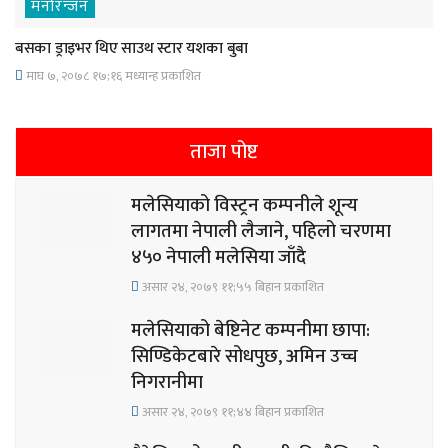
मनोरन्जन
बसका ड्राइभर थिए साउथ स्टार यशका बुबा
माघ ७, २०७८ १७;१६ मध्यान्ह प्रकाशित
ताजा पोष्ट
मलेसियाको विस्ट्रन कम्पनीले शून्य
लागतमा नेपाली लैजाने, पहिलो चरणमा
४५० नेपाली मलेसिया जाँदै
असार २४, २०७९ ११;५५ बिहान प्रकाशित
मलेसियाको बेष्टिनेट कम्पनीमा छापा:
सिण्डिकेटबारे सोधपुछ, अमिन उच्च
निगरानीमा
असार २४, २०७९ ११;४४ बिहान प्रकाशित