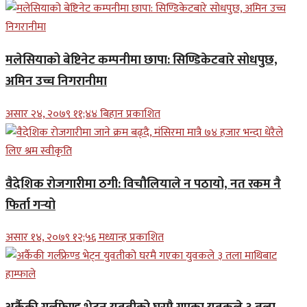
मलेसियाको बेष्टिनेट कम्पनीमा छापा: सिण्डिकेटबारे सोधपुछ,
अमिन उच्च निगरानीमा
असार २४, २०७९ ११;४४ बिहान प्रकाशित
वैदेशिक रोजगारीमा ठगी: विचौलियाले न पठायो, नत रकम नै
फिर्ता गर्‍यो
असार १४, २०७९ १२;५६ मध्यान्ह प्रकाशित