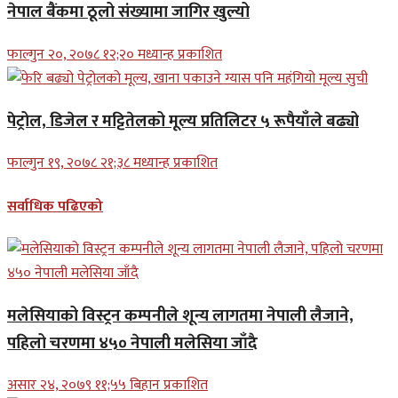
नेपाल बैंकमा ठूलो संख्यामा जागिर खुल्यो
फाल्गुन २०, २०७८ १२;२० मध्यान्ह प्रकाशित
पेट्रोल, डिजेल र मट्टितेलको मूल्य प्रतिलिटर ५ रूपैयाँले बढ्यो
फाल्गुन १९, २०७८ २१;३८ मध्यान्ह प्रकाशित
सर्वाधिक पढिएको
मलेसियाको विस्ट्रन कम्पनीले शून्य लागतमा नेपाली लैजाने,
पहिलो चरणमा ४५० नेपाली मलेसिया जाँदै
असार २४, २०७९ ११;५५ बिहान प्रकाशित