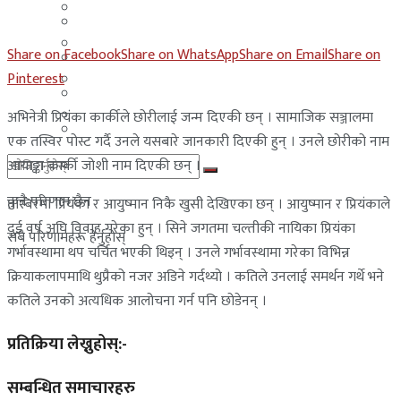
मलेसिया
बहराईन
युएई
Share on Facebook
Share on WhatsApp
Share on Email
Share on
मलेसिया
Pinterest
लेबनान
युएई
साउदी अरब
अभिनेत्री प्रियंका कार्कीले छोरीलाई जन्म दिएकी छन् । सामाजिक सञ्जालमा
लेबनान
एक तस्विर पोस्ट गर्दै उनले यसबारे जानकारी दिएकी हुन् । उनले छोरीको नाम
आयाङ्का कार्की जोशी नाम दिएकी छन् ।
साउदी अरब
कुनै परिणाम छैन
तस्बिरमा प्रियंका र आयुष्मान निकै खुसी देखिएका छन् । आयुष्मान र प्रियंकाले
दुई वर्ष अघि विवाह गरेका हुन् । सिने जगतमा चल्तीकी नायिका प्रियंका
सबै परिणामहरू हेर्नुहोस्
गर्भावस्थामा थप चर्चित भएकी थिइन् । उनले गर्भावस्थामा गरेका विभिन्न
क्रियाकलापमाथि थुप्रैको नजर अडिने गर्दथ्यो । कतिले उनलाई समर्थन गर्थे भने
कतिले उनको अत्यधिक आलोचना गर्न पनि छोडेनन् ।
प्रतिक्रिया लेख्नुहोस्:-
सम्बन्धित समाचारहरु