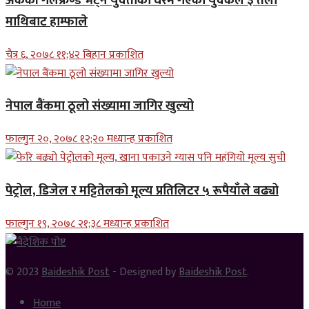
अर्कैकी गर्लफ्रेण्ड भेट्न युवतीको घरमै गएका युवकले ३ तला
माथिबाट हाम्फाले
चैत्र ६, २०७८ ११;४२ बिहान प्रकाशित
नेपाल बैंकमा ठूलो संख्यामा जागिर खुल्यो
फाल्गुन २०, २०७८ १२;२० मध्यान्ह प्रकाशित
पेट्रोल, डिजेल र मट्टितेलको मूल्य प्रतिलिटर ५ रूपैयाँले बढ्यो
फाल्गुन १९, २०७८ २१;३८ मध्यान्ह प्रकाशित
© 2023
Baideshik Post
- Designed by
Baideshik Post
.
Home