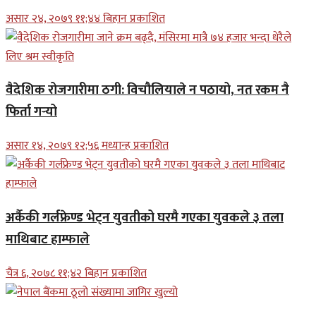
असार २४, २०७९ ११;४४ बिहान प्रकाशित
वैदेशिक रोजगारीमा ठगी: विचौलियाले न पठायो, नत रकम नै
फिर्ता गर्‍यो
असार १४, २०७९ १२;५६ मध्यान्ह प्रकाशित
अर्कैकी गर्लफ्रेण्ड भेट्न युवतीको घरमै गएका युवकले ३ तला
माथिबाट हाम्फाले
चैत्र ६, २०७८ ११;४२ बिहान प्रकाशित