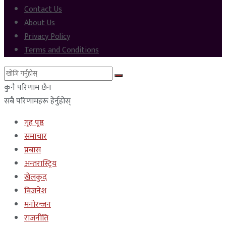
Contact Us
About Us
Privacy Policy
Terms and Conditions
कुनै परिणाम छैन
सबै परिणामहरू हेर्नुहोस्
गृह पृष्ठ
समाचार
प्रबास
अन्तरास्ट्रिय
खेलकुद
बिजनेश
मनोरन्जन
राजनीति