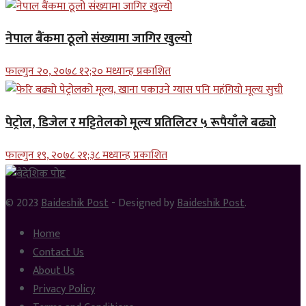
नेपाल बैंकमा ठूलो संख्यामा जागिर खुल्यो
फाल्गुन २०, २०७८ १२;२० मध्यान्ह प्रकाशित
पेट्रोल, डिजेल र मट्टितेलको मूल्य प्रतिलिटर ५ रूपैयाँले बढ्यो
फाल्गुन १९, २०७८ २१;३८ मध्यान्ह प्रकाशित
© 2023
Baideshik Post
- Designed by
Baideshik Post
.
Home
Contact Us
About Us
Privacy Policy