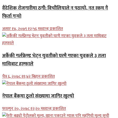
वैदेशिक रोजगारीमा ठगी: विचौलियाले न पठायो, नत रकम नै
फिर्ता गर्‍यो
असार १४, २०७९ १२;५६ मध्यान्ह प्रकाशित
अर्कैकी गर्लफ्रेण्ड भेट्न युवतीको घरमै गएका युवकले ३ तला
माथिबाट हाम्फाले
चैत्र ६, २०७८ ११;४२ बिहान प्रकाशित
नेपाल बैंकमा ठूलो संख्यामा जागिर खुल्यो
फाल्गुन २०, २०७८ १२;२० मध्यान्ह प्रकाशित