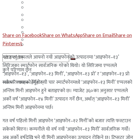
मलेसिया
बहराईन
युएई
मलेसिया
लेबनान
युएई
Share on Facebook
Share on WhatsApp
Share on Email
Share on
साउदी अरब
Pinterest
लेबनान
गत हप्ता एप्पलले आफ्नो नयाँ आइफोनको उत्पादनमा ‘आइफोन–१३’
साउदी अरब
सिरिजका स्मार्टफोन सार्वजनिक गरेको थियो। यो सिरिजमा एप्पलले
कुनै परिणाम छैन
‘आइफोन–१३’, ‘आइफोन–१३ मिनी’, ‘आइफोन–१३ प्रो’ र ‘आइफोन–१३ प्रो
म्याक्स’ ल्याएको थियो। यी चार स्मार्टफोनमध्ये ‘आइफोन–१३ मिनी’ एप्पलको
सबै परिणामहरू हेर्नुहोस्
अन्तिम मिनी आइफोन हुने बताइएको छ। ग्याजेट ३६०का अनुसार एप्पलले
अर्को वर्ष ‘आइफोन–१४ मिनी’ उत्पादन गर्ने छैन, अर्थात् ‘आइफोन–१३ मिनी’
अन्तिम मिनी आइफोनमा पर्छ।
गत वर्ष पहिलो मिनी आइफोन ‘आइफोन–१२ मिनी’को बजार त्यत्ति फस्टाउन
सकेको थिएन। कम्पनीले यो वर्ष नयाँ ‘आइफोन–१३ मिनी’ सार्वजनिक गर्यो।
अब अर्को वर्षदेखि भने यी मिनी आइफोनका उत्पादन रोकिने छ। टिप्सटर जोन