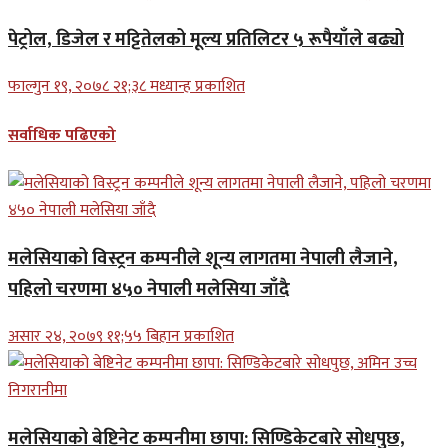
पेट्रोल, डिजेल र मट्टितेलको मूल्य प्रतिलिटर ५ रूपैयाँले बढ्यो
फाल्गुन १९, २०७८ २१;३८ मध्यान्ह प्रकाशित
सर्वाधिक पढिएको
मलेसियाको विस्ट्रन कम्पनीले शून्य लागतमा नेपाली लैजाने,
पहिलो चरणमा ४५० नेपाली मलेसिया जाँदै
असार २४, २०७९ ११;५५ बिहान प्रकाशित
मलेसियाको बेष्टिनेट कम्पनीमा छापा: सिण्डिकेटबारे सोधपुछ,