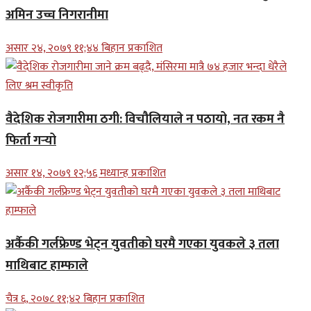
अमिन उच्च निगरानीमा
असार २४, २०७९ ११;४४ बिहान प्रकाशित
वैदेशिक रोजगारीमा ठगी: विचौलियाले न पठायो, नत रकम नै
फिर्ता गर्‍यो
असार १४, २०७९ १२;५६ मध्यान्ह प्रकाशित
अर्कैकी गर्लफ्रेण्ड भेट्न युवतीको घरमै गएका युवकले ३ तला
माथिबाट हाम्फाले
चैत्र ६, २०७८ ११;४२ बिहान प्रकाशित