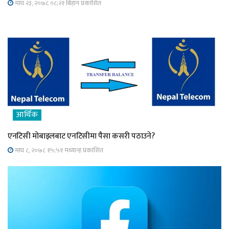
माघ २३, २०७८ ०८;२१ बिहान प्रकाशित
आर्थिक
एनटिसी मोबाइलबाट एनटिसीमा पैसा कसरी पठाउने?
माघ ८, २०७८ १५;५१ मध्यान्ह प्रकाशित