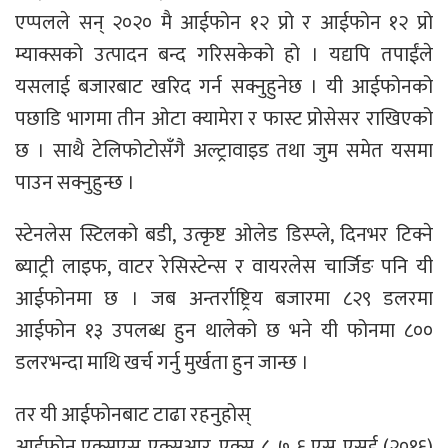
एप्पलले सन् २०२० मै आईफोन १२ प्रो र आईफोन १२ प्रो
म्याक्सको उत्पादन बन्द गरिसकेको हो । यद्यपि तपाईंले
यसलाई बजारबाट खरिद गर्न सक्नुहुनेछ । यी आईफोनको
पछाडि भागमा तीन ओटा क्यामेरा र फास्ट प्रोसेसर राखिएको
छ । साथै टेलिफोटोसँगै अल्ट्रावाइड तथा जुम समेत यसमा
पाउन सक्नुहुन्छ ।
स्टेनलेस स्टिलको बडी, उत्कृष्ट ओलेड डिस्प्ले, दिनभर टिक्ने
ब्याट्री लाइफ, वाटर रेसिस्टेन्स र वायरलेस चार्जिङ पनि यी
आईफोनमा छ । जब अन्तर्राष्ट्रिय बजारमा ८२९ डलरमा
आईफोन १३ उपलब्ध हुन थालेको छ भने यी फोनमा ८००
डलरभन्दा माथि खर्च गर्नु मुर्खता हुन जान्छ ।
तर यी आईफोनबाट टाढा रहनुहोस्
आईफोन एक्सएस, एक्सआर, एक्स, ८, ७, ६ एस, एसई (२०१६)