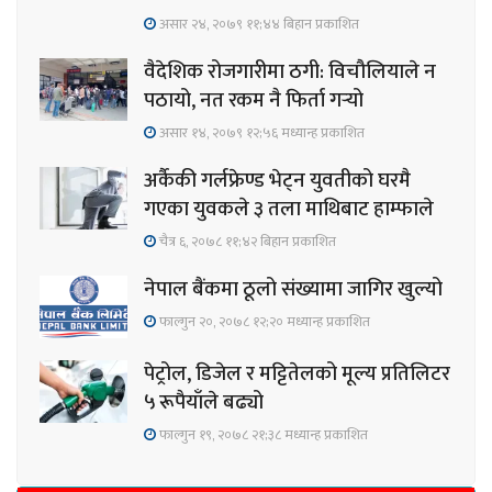
असार २४, २०७९ ११;४४ बिहान प्रकाशित
वैदेशिक रोजगारीमा ठगी: विचौलियाले न
पठायो, नत रकम नै फिर्ता गर्‍यो
असार १४, २०७९ १२;५६ मध्यान्ह प्रकाशित
अर्कैकी गर्लफ्रेण्ड भेट्न युवतीको घरमै
गएका युवकले ३ तला माथिबाट हाम्फाले
चैत्र ६, २०७८ ११;४२ बिहान प्रकाशित
नेपाल बैंकमा ठूलो संख्यामा जागिर खुल्यो
फाल्गुन २०, २०७८ १२;२० मध्यान्ह प्रकाशित
पेट्रोल, डिजेल र मट्टितेलको मूल्य प्रतिलिटर
५ रूपैयाँले बढ्यो
फाल्गुन १९, २०७८ २१;३८ मध्यान्ह प्रकाशित