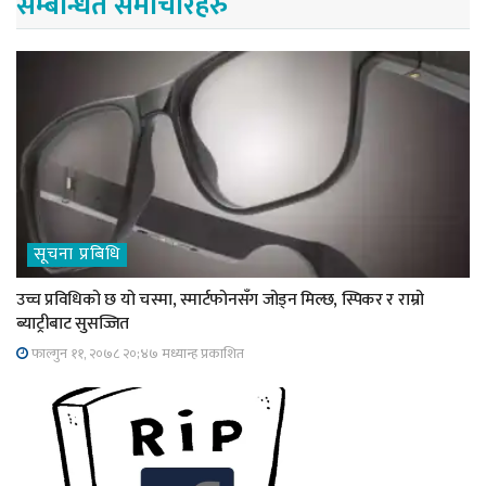
सम्बन्धित समाचारहरु
सूचना प्रबिधि
उच्च प्रविधिको छ यो चस्मा, स्मार्टफोनसँग जोड्न मिल्छ, स्पिकर र राम्रो
ब्याट्रीबाट सुसज्जित
फाल्गुन ११, २०७८ २०;४७ मध्यान्ह प्रकाशित