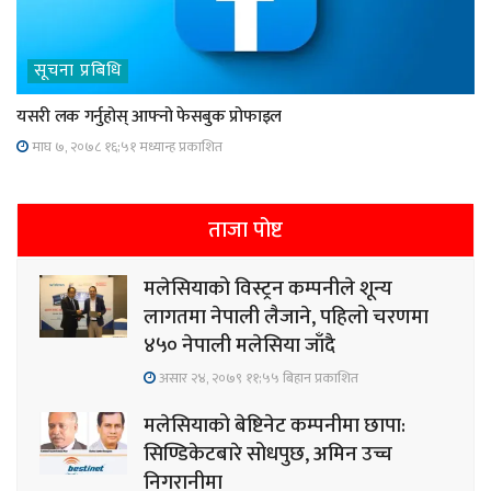
सूचना प्रबिधि
यसरी लक गर्नुहोस् आफ्नो फेसबुक प्रोफाइल
माघ ७, २०७८ १६;५१ मध्यान्ह प्रकाशित
ताजा पोष्ट
मलेसियाको विस्ट्रन कम्पनीले शून्य
लागतमा नेपाली लैजाने, पहिलो चरणमा
४५० नेपाली मलेसिया जाँदै
असार २४, २०७९ ११;५५ बिहान प्रकाशित
मलेसियाको बेष्टिनेट कम्पनीमा छापा:
सिण्डिकेटबारे सोधपुछ, अमिन उच्च
निगरानीमा