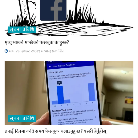
सूचना प्रबिधि
मृत्यु भएको मान्छेको फेसबुक के हुन्छ?
माघ २५, २०७८ २०;५९ मध्यान्ह प्रकाशित
सूचना प्रबिधि
तपाईं दिनमा कति समय फेसबुक चलाउनुहुन्छ? यसरी हेर्नुहोस्