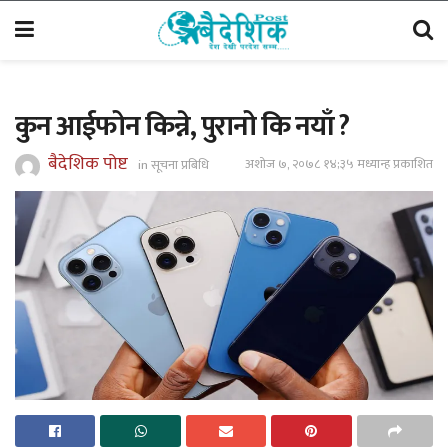
कुन आईफोन किन्ने, पुरानो कि नयाँ ?‍
बैदेशिक पोष्ट
अशोज ७, २०७८ १४;३५ मध्यान्ह प्रकाशित
in
सूचना प्रबिधि