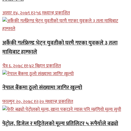
असार १४, २०७९ १२;५६ मध्यान्ह प्रकाशित
अर्कैकी गर्लफ्रेण्ड भेट्न युवतीको घरमै गएका युवकले ३ तला
माथिबाट हाम्फाले
चैत्र ६, २०७८ ११;४२ बिहान प्रकाशित
नेपाल बैंकमा ठूलो संख्यामा जागिर खुल्यो
फाल्गुन २०, २०७८ १२;२० मध्यान्ह प्रकाशित
पेट्रोल, डिजेल र मट्टितेलको मूल्य प्रतिलिटर ५ रूपैयाँले बढ्यो