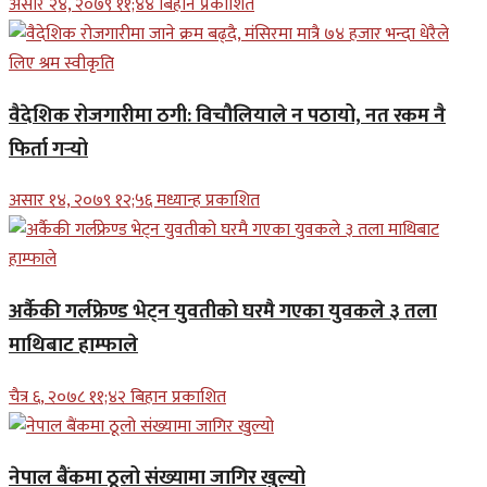
असार २४, २०७९ ११;४४ बिहान प्रकाशित
वैदेशिक रोजगारीमा ठगी: विचौलियाले न पठायो, नत रकम नै
फिर्ता गर्‍यो
असार १४, २०७९ १२;५६ मध्यान्ह प्रकाशित
अर्कैकी गर्लफ्रेण्ड भेट्न युवतीको घरमै गएका युवकले ३ तला
माथिबाट हाम्फाले
चैत्र ६, २०७८ ११;४२ बिहान प्रकाशित
नेपाल बैंकमा ठूलो संख्यामा जागिर खुल्यो