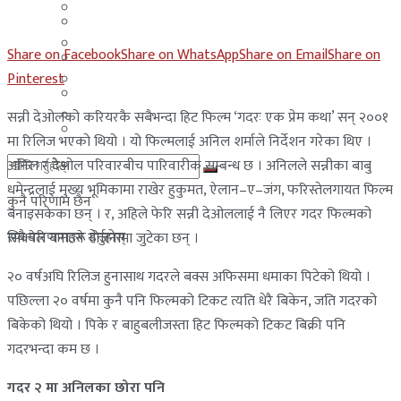
मलेसिया
बहराईन
युएई
Share on Facebook
Share on WhatsApp
Share on Email
Share on
मलेसिया
Pinterest
लेबनान
युएई
साउदी अरब
सन्नी देओलको करियरकै सबैभन्दा हिट फिल्म ‘गदरः एक प्रेम कथा’ सन् २००१
लेबनान
मा रिलिज भएको थियो । यो फिल्मलाई अनिल शर्माले निर्देशन गरेका थिए ।
अनिल र देओल परिवारबीच पारिवारीक सम्बन्ध छ । अनिलले सन्नीका बाबु
साउदी अरब
धमेन्द्रलाई मुख्य भूमिकामा राखेर हुकुमत, ऐलान–ए–जंग, फरिस्तेलगायत फिल्म
कुनै परिणाम छैन
बनाइसकेका छन् । र, अहिले फेरि सन्नी देओललाई नै लिएर गदर फिल्मको
सबै परिणामहरू हेर्नुहोस्
सिक्वेल बनाउने योजनामा जुटेका छन् ।
२० वर्षअघि रिलिज हुनासाथ गदरले बक्स अफिसमा धमाका पिटेको थियो ।
पछिल्ला २० वर्षमा कुनै पनि फिल्मको टिकट त्यति धेरै बिकेन, जति गदरको
बिकेको थियो । पिके र बाहुबलीजस्ता हिट फिल्मको टिकट बिक्री पनि
गदरभन्दा कम छ ।
गदर २ मा अनिलका छोरा पनि