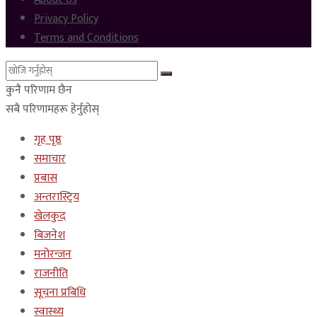
Privacy Policy
Terms and Conditions
कुनै परिणाम छैन
सबै परिणामहरू हेर्नुहोस्
गृह पृष्ठ
समाचार
प्रबास
अन्तरास्ट्रिय
खेलकुद
बिजनेश
मनोरन्जन
राजनीति
सूचना प्रबिधि
स्वास्थ्य