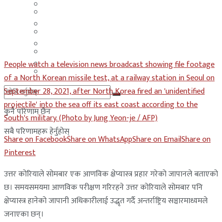
मलेसिया
बहराईन
युएई
मलेसिया
लेबनान
युएई
साउदी अरब
People watch a television news broadcast showing file footage
लेबनान
of a North Korean missile test, at a railway station in Seoul on
September 28, 2021, after North Korea fired an 'unidentified
साउदी अरब
projectile' into the sea off its east coast according to the
कुनै परिणाम छैन
South's military. (Photo by Jung Yeon-je / AFP)
सबै परिणामहरू हेर्नुहोस्
Share on Facebook
Share on WhatsApp
Share on Email
Share on
Pinterest
उत्तर कोरियाले सोमबार एक आणविक क्षेप्यास्त्र प्रहार गरेको जापानले बताएको
छ। समयसमयमा आणविक परीक्षण गरिरहने उत्तर कोरियाले सोमबार पनि
क्षेप्यास्त्र हानेको जापानी अधिकारीलाई उद्धृत गर्दै अन्तर्राष्ट्रिय सञ्चारमाध्यमले
जनाएका छन्।