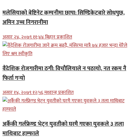
मलेसियाको बेष्टिनेट कम्पनीमा छापा: सिण्डिकेटबारे सोधपुछ,
अमिन उच्च निगरानीमा
असार २४, २०७९ ११;४४ बिहान प्रकाशित
वैदेशिक रोजगारीमा ठगी: विचौलियाले न पठायो, नत रकम नै
फिर्ता गर्‍यो
असार १४, २०७९ १२;५६ मध्यान्ह प्रकाशित
अर्कैकी गर्लफ्रेण्ड भेट्न युवतीको घरमै गएका युवकले ३ तला
माथिबाट हाम्फाले