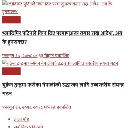
अन्तरास्ट्रिय
भ्लादिमिर पुटिनले किन दिए परमाणुअस्त्र तयार राख्न आदेश, अब
के हुनसक्छ?
फाल्गुन १७, २०७८ ०८;३३ बिहान प्रकाशित
अन्तरास्ट्रिय
युक्रेन द्वन्द्वमा फसेका नेपालीकाे उद्धारका लागि उच्चस्तरीय संयन्त्र
गठन
फाल्गुन १५, २०७८ २०;१८ मध्यान्ह प्रकाशित
ताजा पोष्ट
सर्वाधिक पढिएको