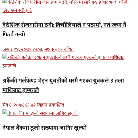
वैदेशिक रोजगारीमा ठगी: विचौलियाले न पठायो, नत रकम नै
फिर्ता गर्‍यो
असार १४, २०७९ १२;५६ मध्यान्ह प्रकाशित
अर्कैकी गर्लफ्रेण्ड भेट्न युवतीको घरमै गएका युवकले ३ तला
माथिबाट हाम्फाले
चैत्र ६, २०७८ ११;४२ बिहान प्रकाशित
नेपाल बैंकमा ठूलो संख्यामा जागिर खुल्यो