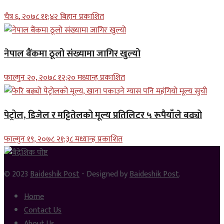
चैत्र ६, २०७८ ११;४२ बिहान प्रकाशित
नेपाल बैंकमा ठूलो संख्यामा जागिर खुल्यो
फाल्गुन २०, २०७८ १२;२० मध्यान्ह प्रकाशित
पेट्रोल, डिजेल र मट्टितेलको मूल्य प्रतिलिटर ५ रूपैयाँले बढ्यो
फाल्गुन १९, २०७८ २१;३८ मध्यान्ह प्रकाशित
© 2023
Baideshik Post
- Designed by
Baideshik Post
.
Home
Contact Us
About Us