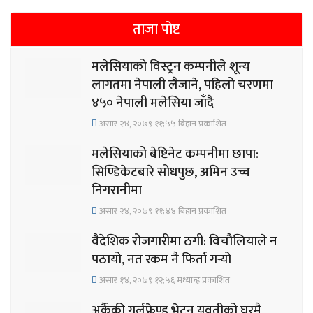
ताजा पोष्ट
मलेसियाको विस्ट्रन कम्पनीले शून्य
लागतमा नेपाली लैजाने, पहिलो चरणमा
४५० नेपाली मलेसिया जाँदै
असार २४, २०७९ ११;५५ बिहान प्रकाशित
मलेसियाको बेष्टिनेट कम्पनीमा छापा:
सिण्डिकेटबारे सोधपुछ, अमिन उच्च
निगरानीमा
असार २४, २०७९ ११;४४ बिहान प्रकाशित
वैदेशिक रोजगारीमा ठगी: विचौलियाले न
पठायो, नत रकम नै फिर्ता गर्‍यो
असार १४, २०७९ १२;५६ मध्यान्ह प्रकाशित
अर्कैकी गर्लफ्रेण्ड भेट्न युवतीको घरमै