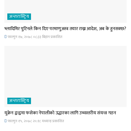
अन्तरास्ट्रिय
भ्लादिमिर पुटिनले किन दिए परमाणुअस्त्र तयार राख्न आदेश, अब के हुनसक्छ?
फाल्गुन १७, २०७८ ०८;३३ बिहान प्रकाशित
अन्तरास्ट्रिय
युक्रेन द्वन्द्वमा फसेका नेपालीकाे उद्धारका लागि उच्चस्तरीय संयन्त्र गठन
फाल्गुन १५, २०७८ २०;१८ मध्यान्ह प्रकाशित