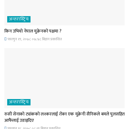
अन्तरास्ट्रिय
किन उभियो नेपाल युक्रेनको पक्षमा ?
फाल्गुन १९, २०७८ ०७;४८ बिहान प्रकाशित
अन्तरास्ट्रिय
रुसी सेनाको ट्यांकको लश्करलाई रोक्न एक युक्रेनी सैनिकले बमले पुलसहित
आफैंलाई उडाइदिए
फाल्गुन १८, २०७८ ०८;२९ बिहान प्रकाशित