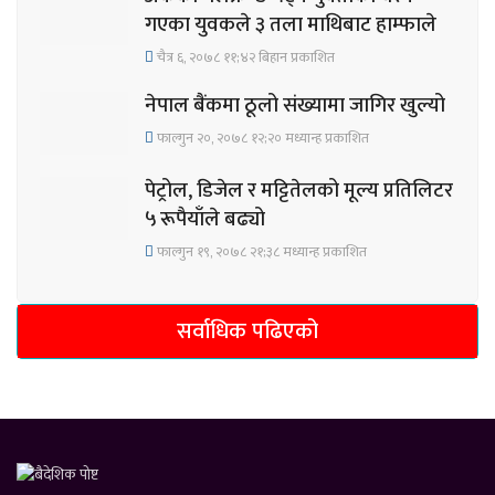
गएका युवकले ३ तला माथिबाट हाम्फाले
चैत्र ६, २०७८ ११;४२ बिहान प्रकाशित
नेपाल बैंकमा ठूलो संख्यामा जागिर खुल्यो
फाल्गुन २०, २०७८ १२;२० मध्यान्ह प्रकाशित
पेट्रोल, डिजेल र मट्टितेलको मूल्य प्रतिलिटर
५ रूपैयाँले बढ्यो
फाल्गुन १९, २०७८ २१;३८ मध्यान्ह प्रकाशित
सर्वाधिक पढिएको