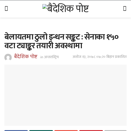
बेलायतमा ठुलो इन्धन सङ्कट : सेनाका १५०
वटा ट्याङ्कर तयारी अवस्थामा
बैदेशिक पोष्ट
अशोज १३, २०७८ ०७;२० बिहान प्रकाशित
in
अन्तरास्ट्रिय