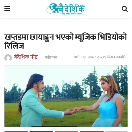
खप्तडमा छायाङ्कन भएको म्यूजिक भिडियोको
रिलिज
बैदेशिक पोष्ट
अशोज १८, २०७८ ०७;१९ बिहान प्रकाशित
in
मनोरन्जन