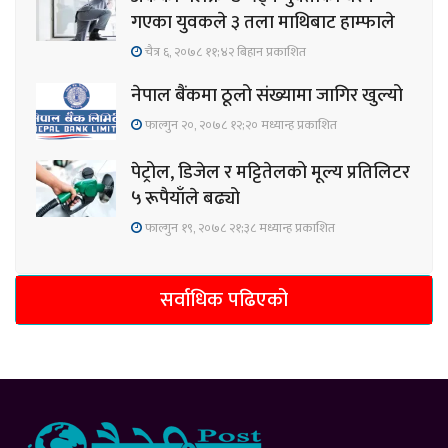
गएका युवकले ३ तला माथिबाट हाम्फाले
चैत्र ६, २०७८ ११;४२ बिहान प्रकाशित
नेपाल बैंकमा ठूलो संख्यामा जागिर खुल्यो
फाल्गुन २०, २०७८ १२;२० मध्यान्ह प्रकाशित
पेट्रोल, डिजेल र मट्टितेलको मूल्य प्रतिलिटर
५ रूपैयाँले बढ्यो
फाल्गुन १९, २०७८ २१;३८ मध्यान्ह प्रकाशित
सर्वाधिक पढिएको