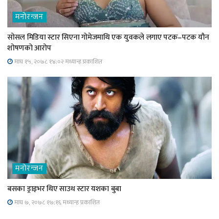
मनोरन्जन
सोसल मिडिया स्टार सिएना गोमेजमाथि एक युवकले लगाए पटक–पटक यौन
शोषणको आरोप
माघ १५, २०७८ १४;०२ मध्यान्ह प्रकाशित
मनोरन्जन
बसका ड्राइभर थिए साउथ स्टार यशका बुबा
माघ ७, २०७८ १७;१६ मध्यान्ह प्रकाशित