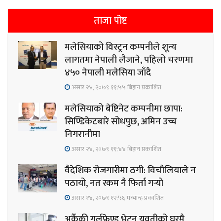
ताजा पोष्ट
मलेसियाको विस्ट्रन कम्पनीले शून्य
लागतमा नेपाली लैजाने, पहिलो चरणमा
४५० नेपाली मलेसिया जाँदै
असार २४, २०७९ ११;५५ बिहान प्रकाशित
मलेसियाको बेष्टिनेट कम्पनीमा छापा:
सिण्डिकेटबारे सोधपुछ, अमिन उच्च
निगरानीमा
असार २४, २०७९ ११;४४ बिहान प्रकाशित
वैदेशिक रोजगारीमा ठगी: विचौलियाले न
पठायो, नत रकम नै फिर्ता गर्‍यो
असार १४, २०७९ १२;५६ मध्यान्ह प्रकाशित
अर्कैकी गर्लफ्रेण्ड भेट्न युवतीको घरमै