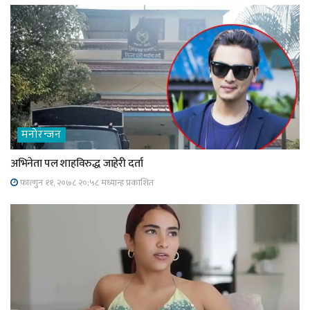
मनोरन्जन
अभिनेता पल शाहविरुद्ध जाहेरी दर्ता
फाल्गुन ११, २०७८ २०;५८ मध्यान्ह प्रकाशित