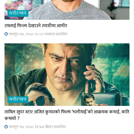
मनोरन्जन
टमलाई फिल्म देखाउने तयारीमा आमीर
फाल्गुन १७, २०७८ २०;५२ मध्यान्ह प्रकाशित
मनोरन्जन
तामिल सुपर स्टार अजित कुमारको फिल्म ‘भलीमाई’को आक्रमक कमाई, कति
कमायो ?
फाल्गुन १७, २०७८ ११;४७ बिहान प्रकाशित