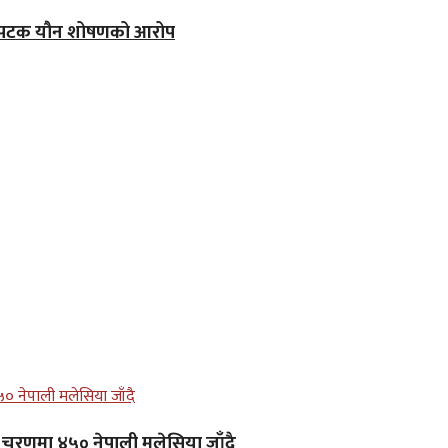
क–पटक यौन शोषणको आरोप
लो चरणमा ४५० नेपाली मलेसिया जाँदै