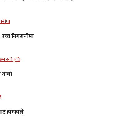
न उच्च निगरानीमा
गर्‍यो
ाट हाम्फाले