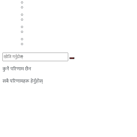
मलेसिया
बहराईन
युएई
मलेसिया
लेबनान
युएई
साउदी अरब
लेबनान
साउदी अरब
कुनै परिणाम छैन
सबै परिणामहरू हेर्नुहोस्