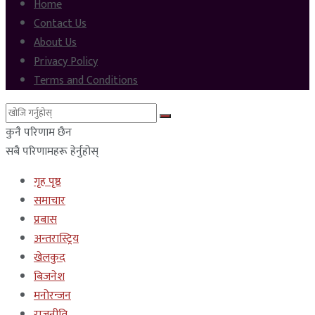
Home
Contact Us
About Us
Privacy Policy
Terms and Conditions
कुनै परिणाम छैन
सबै परिणामहरू हेर्नुहोस्
गृह पृष्ठ
समाचार
प्रबास
अन्तरास्ट्रिय
खेलकुद
बिजनेश
मनोरन्जन
राजनीति