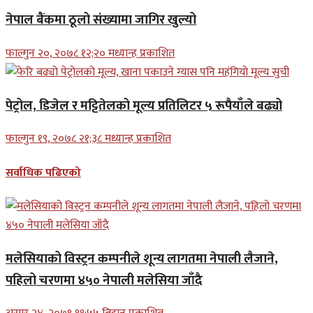
नेपाल बैंकमा ठूलो संख्यामा जागिर खुल्यो
फाल्गुन २०, २०७८ १२;२० मध्यान्ह प्रकाशित
पेट्रोल, डिजेल र मट्टितेलको मूल्य प्रतिलिटर ५ रूपैयाँले बढ्यो
फाल्गुन १९, २०७८ २१;३८ मध्यान्ह प्रकाशित
सर्वाधिक पढिएको
मलेसियाको विस्ट्रन कम्पनीले शून्य लागतमा नेपाली लैजाने,
पहिलो चरणमा ४५० नेपाली मलेसिया जाँदै