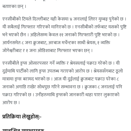
बताएका छन् ।
एनसीबीको टिमले दिल्लीबाट यही केसमा ४ जनालाई लिएर मुम्बइ पुगेको छ ।
यी सबैलाई गिरफ्तार गरिएको मानिएको छ । एनसीबीको तर्फबाट यसको पुष्टि
भने भएको छैन । अहिलेसम्म केवल ११ जनाको गिरफ्तारी पुष्टि भएको छ ।
आर्यनसमेत ८ जना क्रुजबाट, अरबाज मर्चेन्टका साथी श्रेयस, १ व्यक्ति
जोगेश्वरीबाट र १ जना ओडिशाबाट गिरफ्तार भएका छन् ।
एनसीबीले ड्रग्स ओसारपसार गर्ने व्यक्ति र श्रेयसलाई पक्राउ गरेको छ । यी
दुईमाथि पार्टीको लागि ड्रग्स उपलब्ध गराएको आरोप छ । श्रेयससँगबाट ठूलो
मात्रामा ड्रग्स बरामद भएको छ । आज यी दुईलाई क्रुजबाट पक्राउ परेका ८
जनाको अगाडि राखेर सोधपुछ गरिने सम्भावना छ । क्रुजका ८ जनालाई पनि
पक्राउ गरिएको छ । उनीहरुमाथि ड्रग्सको जानकारी थाहा पाएर लुकाएको
आरोप छ ।
प्रतिक्रिया लेख्नुहोस्:-