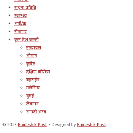
सूचना प्रबिधि
स्वास्थ्य
आर्थिक
रोजगार
कुन देश कस्तो
इजरायल
ओमान
कुवेत
दक्षिण कोरीया
बहराईन
मलेसिया
युएई
लेबनान
साउदी अरब
© 2023
Baideshik Post
- Designed by
Baideshik Post
.