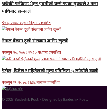
अर्कैकी गर्लफ्रेण्ड भेट्न युवतीको घरमै गएका युवकले ३ तला
माथिबाट हाम्फाले
चैत्र ६, २०७८ ११;४२ बिहान प्रकाशित
नेपाल बैंकमा ठूलो संख्यामा जागिर खुल्यो
फाल्गुन २०, २०७८ १२;२० मध्यान्ह प्रकाशित
पेट्रोल, डिजेल र मट्टितेलको मूल्य प्रतिलिटर ५ रूपैयाँले बढ्यो
फाल्गुन १९, २०७८ २१;३८ मध्यान्ह प्रकाशित
© 2023
Baideshik Post
- Designed by
Baideshik Post
.