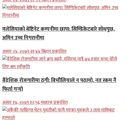
असार २४, २०७९ ११;५५ बिहान प्रकाशित
मलेसियाको बेष्टिनेट कम्पनीमा छापा: सिण्डिकेटबारे सोधपुछ,
अमिन उच्च निगरानीमा
असार २४, २०७९ ११;४४ बिहान प्रकाशित
वैदेशिक रोजगारीमा ठगी: विचौलियाले न पठायो, नत रकम नै
फिर्ता गर्‍यो
असार १४, २०७९ १२;५६ मध्यान्ह प्रकाशित