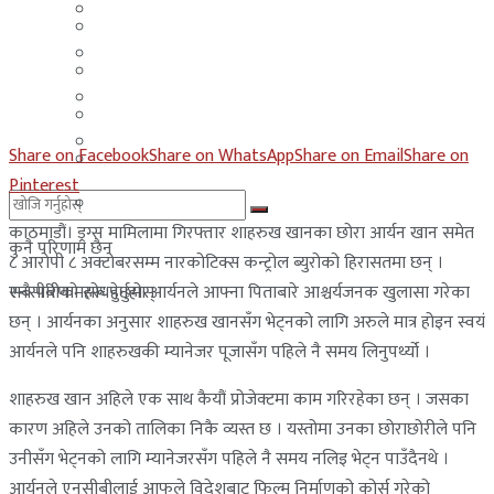
मलेसिया
बहराईन
युएई
मलेसिया
लेबनान
युएई
साउदी अरब
Share on Facebook
Share on WhatsApp
Share on Email
Share on
लेबनान
Pinterest
साउदी अरब
काठमाडौं। ड्रग्स मामिलामा गिरफ्तार शाहरुख खानका छोरा आर्यन खान समेत
कुनै परिणाम छैन
८ आरोपी ८ अक्टोबरसम्म नारकोटिक्स कन्ट्रोल ब्युरोको हिरासतमा छन् ।
एनसीबीको सोधपुछमा आर्यनले आफ्ना पिताबारे आश्चर्यजनक खुलासा गरेका
सबै परिणामहरू हेर्नुहोस्
छन् । आर्यनका अनुसार शाहरुख खानसँग भेट्नको लागि अरुले मात्र होइन स्वयं
आर्यनले पनि शाहरुखकी म्यानेजर पूजासँग पहिले नै समय लिनुपर्थ्यो ।
शाहरुख खान अहिले एक साथ कैयौं प्रोजेक्टमा काम गरिरहेका छन् । जसका
कारण अहिले उनको तालिका निकै व्यस्त छ । यस्तोमा उनका छोराछोरीले पनि
उनीसँग भेट्नको लागि म्यानेजरसँग पहिले नै समय नलिइ भेट्न पाउँदैनथे ।
आर्यनले एनसीबीलाई आफूले विदेशबाट फिल्म निर्माणको कोर्स गरेको