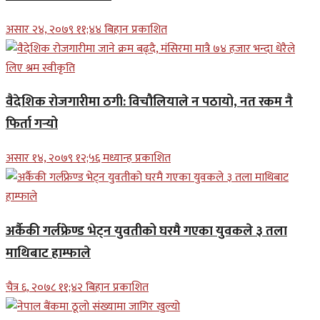
असार २४, २०७९ ११;४४ बिहान प्रकाशित
वैदेशिक रोजगारीमा ठगी: विचौलियाले न पठायो, नत रकम नै
फिर्ता गर्‍यो
असार १४, २०७९ १२;५६ मध्यान्ह प्रकाशित
अर्कैकी गर्लफ्रेण्ड भेट्न युवतीको घरमै गएका युवकले ३ तला
माथिबाट हाम्फाले
चैत्र ६, २०७८ ११;४२ बिहान प्रकाशित