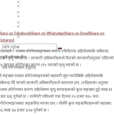
मलेसिया
बहराईन
युएई
मलेसिया
लेबनान
युएई
साउदी अरब
Share on Facebook
Share on WhatsApp
Share on Email
Share on
लेबनान
Pinterest
साउदी अरब
ाठमाडौं । रुसमा कोरोनाभाइरसका कारण एकैदिनमा अहिलेसम्मकै सबैभन्दा
कुनै परिणाम छैन
ेरैको मृत्यु भएको छ । सरकारी अधिकारीहरूले दिएको जानकारीअनुसार पछिल्लो
४ घण्टामा कोरोनाका कारण ८९५ जनाको मृत्यु भएको छ ।
सबै परिणामहरू हेर्नुहोस्
ो सङ्ख्या रुसमा कोरोनाभाइरसको महामारी सुरु भएदेखिकै अहिलेसम्मकै
बैभन्दा धेरै भएको सरकारी अधिकारीहरूले बताएका छन् ।उनीहरूका अनुसार
ुसमा कोरोनाका कारण अहिलेसम्म मृत्यु भएकाहरूको कूल सङ्ख्या दुई लाख ११
जार ६९६ पुगेको छ । त्यसैगरी पछिल्लो एक दिनमा २५ हजार ११० जना
ोरोनाभाइरसबाट सङ्क्रमित भएका छन् । योसँगै कूल सङ्क्रमितहरूको सङ्ख्या
६ लाख ३७ हजार ४२७ पुगेको छ ।