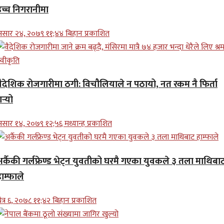
उच्च निगरानीमा
सार २४, २०७९ ११;४४ बिहान प्रकाशित
वैदेशिक रोजगारीमा ठगी: विचौलियाले न पठायो, नत रकम नै फिर्ता
र्‍यो
सार १४, २०७९ १२;५६ मध्यान्ह प्रकाशित
अर्कैकी गर्लफ्रेण्ड भेट्न युवतीको घरमै गएका युवकले ३ तला माथिबा
ाम्फाले
ैत्र ६, २०७८ ११;४२ बिहान प्रकाशित