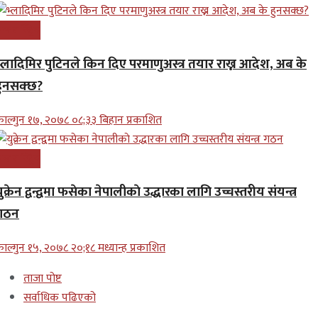
न्तरास्ट्रिय
भ्लादिमिर पुटिनले किन दिए परमाणुअस्त्र तयार राख्न आदेश, अब के
हुनसक्छ?
ाल्गुन १७, २०७८ ०८;३३ बिहान प्रकाशित
न्तरास्ट्रिय
ुक्रेन द्वन्द्वमा फसेका नेपालीकाे उद्धारका लागि उच्चस्तरीय संयन्त्र
गठन
ाल्गुन १५, २०७८ २०;१८ मध्यान्ह प्रकाशित
ताजा पोष्ट
सर्वाधिक पढिएको