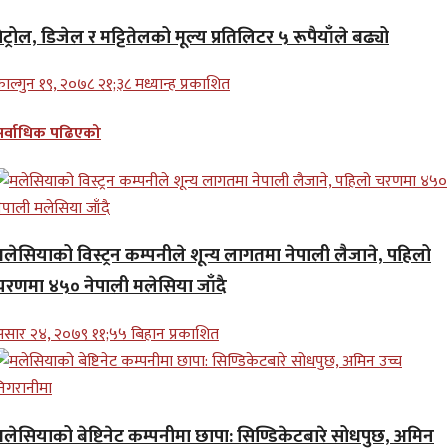
ेट्रोल, डिजेल र मट्टितेलको मूल्य प्रतिलिटर ५ रूपैयाँले बढ्यो
ाल्गुन १९, २०७८ २१;३८ मध्यान्ह प्रकाशित
सर्वाधिक पढिएको
मलेसियाको विस्ट्रन कम्पनीले शून्य लागतमा नेपाली लैजाने, पहिलो
चरणमा ४५० नेपाली मलेसिया जाँदै
सार २४, २०७९ ११;५५ बिहान प्रकाशित
मलेसियाको बेष्टिनेट कम्पनीमा छापा: सिण्डिकेटबारे सोधपुछ, अमिन