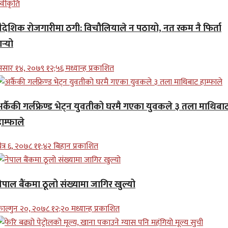
वैदेशिक रोजगारीमा ठगी: विचौलियाले न पठायो, नत रकम नै फिर्ता
र्‍यो
सार १४, २०७९ १२;५६ मध्यान्ह प्रकाशित
अर्कैकी गर्लफ्रेण्ड भेट्न युवतीको घरमै गएका युवकले ३ तला माथिबा
ाम्फाले
ैत्र ६, २०७८ ११;४२ बिहान प्रकाशित
ेपाल बैंकमा ठूलो संख्यामा जागिर खुल्यो
ाल्गुन २०, २०७८ १२;२० मध्यान्ह प्रकाशित